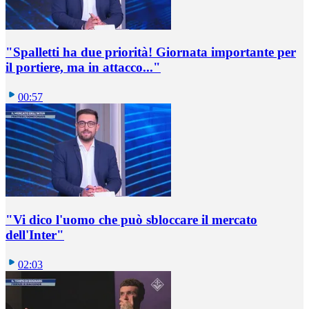
"Spalletti ha due priorità! Giornata importante per
il portiere, ma in attacco..."
00:57
"Vi dico l'uomo che può sbloccare il mercato
dell'Inter"
02:03