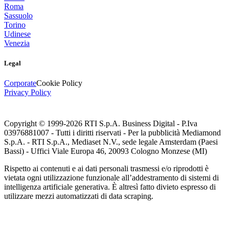
Roma
Sassuolo
Torino
Udinese
Venezia
Legal
Corporate
Cookie Policy
Privacy Policy
Copyright © 1999-
2026
RTI S.p.A. Business Digital - P.Iva
03976881007 - Tutti i diritti riservati - Per la pubblicità Mediamond
S.p.A. - RTI S.p.A., Mediaset N.V., sede legale Amsterdam (Paesi
Bassi) - Uffici Viale Europa 46, 20093 Cologno Monzese (MI)
Rispetto ai contenuti e ai dati personali trasmessi e/o riprodotti è
vietata ogni utilizzazione funzionale all’addestramento di sistemi di
intelligenza artificiale generativa. È altresì fatto divieto espresso di
utilizzare mezzi automatizzati di data scraping.