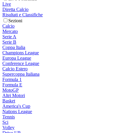
Live
Diretta Calcio
Risultati e Classifiche
Sezioni
Calcio
Mercato
Serie A
Serie B
Coppa Italia
Champions League
Europa League
Conference League
Calcio Estero
Supercoppa Italiana
Formula 1
Formula E
MotoGP
Altri Motori
Basket
America's Cup
Nations League
Tennis
Sci
Volley
Drive UP