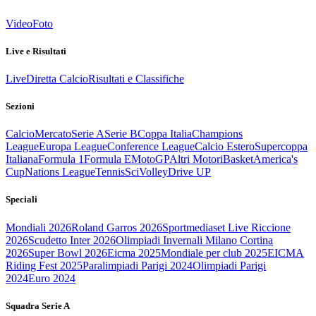
Video
Foto
Live e Risultati
Live
Diretta Calcio
Risultati e Classifiche
Sezioni
Calcio
Mercato
Serie A
Serie B
Coppa Italia
Champions
League
Europa League
Conference League
Calcio Estero
Supercoppa
Italiana
Formula 1
Formula E
MotoGP
Altri Motori
Basket
America's
Cup
Nations League
Tennis
Sci
Volley
Drive UP
Speciali
Mondiali 2026
Roland Garros 2026
Sportmediaset Live Riccione
2026
Scudetto Inter 2026
Olimpiadi Invernali Milano Cortina
2026
Super Bowl 2026
Eicma 2025
Mondiale per club 2025
EICMA
Riding Fest 2025
Paralimpiadi Parigi 2024
Olimpiadi Parigi
2024
Euro 2024
Squadra Serie A