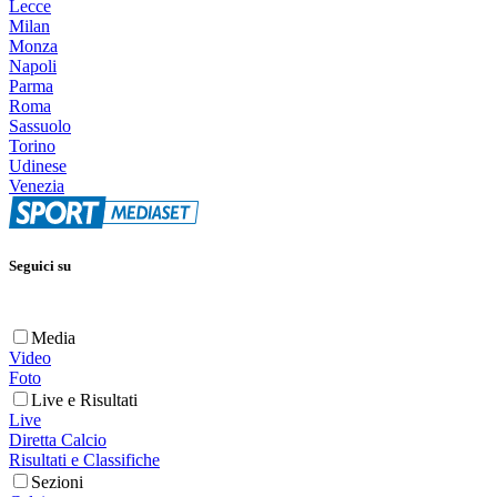
Lecce
Milan
Monza
Napoli
Parma
Roma
Sassuolo
Torino
Udinese
Venezia
Seguici su
Media
Video
Foto
Live e Risultati
Live
Diretta Calcio
Risultati e Classifiche
Sezioni