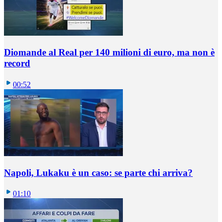
Diomande al Real per 140 milioni di euro, ma non è
record
00:52
Napoli, Lukaku è un caso: se parte chi arriva?
01:10