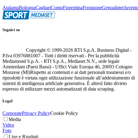
Atalanta
Bologna
Cagliari
Como
Fiorentina
Frosinone
Genoa
Inter
Juvent
Seguici su
Copyright © 1999-
2026
RTI S.p.A. Business Digital -
P.Iva 03976881007 - Tutti i diritti riservati - Per la pubblicità
Mediamond S.p.A. - RTI S.p.A., Mediaset N.V., sede legale
Amsterdam (Paesi Bassi) - Uffici Viale Europa 46, 20093 Cologno
Monzese (MI)
Rispetto ai contenuti e ai dati personali trasmessi e/o
riprodotti è vietata ogni utilizzazione funzionale all’addestramento di
sistemi di intelligenza artificiale generativa. È altresì fatto divieto
espresso di utilizzare mezzi automatizzati di data scraping.
Legal
Corporate
Privacy Policy
Cookie Policy
Media
Video
Foto
Live e Risultati