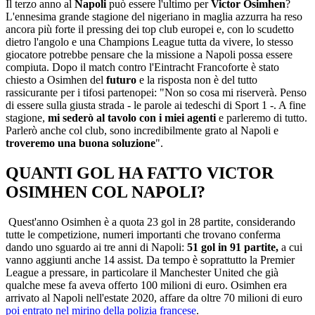
Il terzo anno al
Napoli
può essere l'ultimo per
Victor Osimhen
?
L'ennesima grande stagione del nigeriano in maglia azzurra ha reso
ancora più forte il pressing dei top club europei e, con lo scudetto
dietro l'angolo e una Champions League tutta da vivere, lo stesso
giocatore potrebbe pensare che la missione a Napoli possa essere
compiuta. Dopo il match contro l'Eintracht Francoforte è stato
chiesto a Osimhen del
futuro
e la risposta non è del tutto
rassicurante per i tifosi partenopei: "Non so cosa mi riserverà. Penso
di essere sulla giusta strada - le parole ai tedeschi di Sport 1 -. A fine
stagione,
mi sederò al tavolo con i miei agenti
e parleremo di tutto.
Parlerò anche col club, sono incredibilmente grato al Napoli e
troveremo una buona soluzione
".
QUANTI GOL HA FATTO VICTOR
OSIMHEN COL NAPOLI?
Quest'anno Osimhen è a quota 23 gol in 28 partite, considerando
tutte le competizione, numeri importanti che trovano conferma
dando uno sguardo ai tre anni di Napoli:
51 gol in 91 partite,
a cui
vanno aggiunti anche 14 assist. Da tempo è soprattutto la Premier
League a pressare, in particolare il Manchester United che già
qualche mese fa aveva offerto 100 milioni di euro. Osimhen era
arrivato al Napoli nell'estate 2020, affare da oltre 70 milioni di euro
poi entrato nel mirino della polizia francese
.