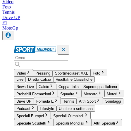
Video
Foto
Tennis
Drive UP
F1
MotoGp
Video
Pressing
Sportmediaset XXL
Foto
Live
Diretta Calcio
Risultati e Classifiche
News Live
Calcio
Coppa Italia
Supercoppa Italiana
Probabili Formazioni
Squadre
Mercato
Motori
Drive UP
Formula E
Tennis
Altri Sport
Sondaggi
Podcast
Lifestyle
Un libro a settimana
Speciali Europei
Speciali Olimpiadi
Speciale Scudetti
Speciali Mondiali
Altri Speciali