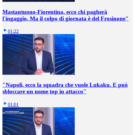
Mastantuono-Fiorentina, ecco chi pagherà
l'ingaggio. Ma il colpo di giornata è del Frosinone"
01:22
"Napoli, ecco la squadra che vuole Lukaku. E può
sbloccare un nome top in attacco"
01:01