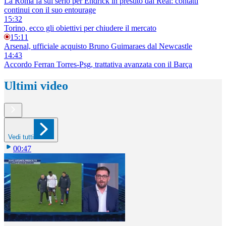
La Roma fa sul serio per Endrick in prestito dal Real: contatti
continui con il suo entourage
15:32
Torino, ecco gli obiettivi per chiudere il mercato
15:11
Arsenal, ufficiale acquisto Bruno Guimaraes dal Newcastle
14:43
Accordo Ferran Torres-Psg, trattativa avanzata con il Barça
Ultimi video
Vedi tutti
00:47