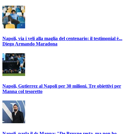
Napoli, via i veli alla maglia del centenario: il testimonial è...
Diego Armando Maradona
Napoli, Gutierrez al Napoli per 30 milioni. Tre obiettivi per
Manna col tesoretto
Napoli, parla il ds Manna: "De Bruyne resta, ma non ho