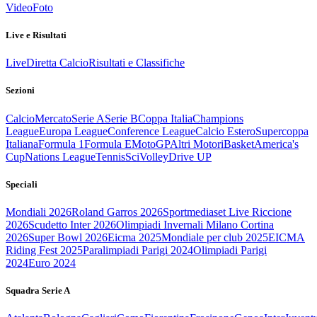
Video
Foto
Live e Risultati
Live
Diretta Calcio
Risultati e Classifiche
Sezioni
Calcio
Mercato
Serie A
Serie B
Coppa Italia
Champions
League
Europa League
Conference League
Calcio Estero
Supercoppa
Italiana
Formula 1
Formula E
MotoGP
Altri Motori
Basket
America's
Cup
Nations League
Tennis
Sci
Volley
Drive UP
Speciali
Mondiali 2026
Roland Garros 2026
Sportmediaset Live Riccione
2026
Scudetto Inter 2026
Olimpiadi Invernali Milano Cortina
2026
Super Bowl 2026
Eicma 2025
Mondiale per club 2025
EICMA
Riding Fest 2025
Paralimpiadi Parigi 2024
Olimpiadi Parigi
2024
Euro 2024
Squadra Serie A