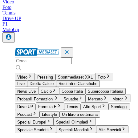
Video
Foto
Tennis
Drive UP
F1
MotoGp
Video
Pressing
Sportmediaset XXL
Foto
Live
Diretta Calcio
Risultati e Classifiche
News Live
Calcio
Coppa Italia
Supercoppa Italiana
Probabili Formazioni
Squadre
Mercato
Motori
Drive UP
Formula E
Tennis
Altri Sport
Sondaggi
Podcast
Lifestyle
Un libro a settimana
Speciali Europei
Speciali Olimpiadi
Speciale Scudetti
Speciali Mondiali
Altri Speciali