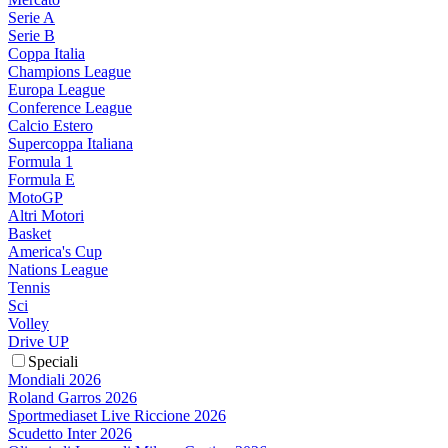
Serie A
Serie B
Coppa Italia
Champions League
Europa League
Conference League
Calcio Estero
Supercoppa Italiana
Formula 1
Formula E
MotoGP
Altri Motori
Basket
America's Cup
Nations League
Tennis
Sci
Volley
Drive UP
Speciali
Mondiali 2026
Roland Garros 2026
Sportmediaset Live Riccione 2026
Scudetto Inter 2026