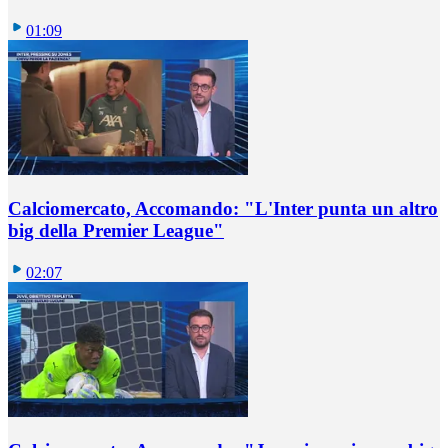
01:09
Calciomercato, Accomando: "L'Inter punta un altro
big della Premier League"
02:07