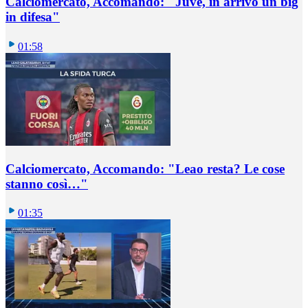
Calciomercato, Accomando: "Juve, in arrivo un big
in difesa"
01:58
Calciomercato, Accomando: "Leao resta? Le cose
stanno così…"
01:35