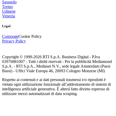
Sassuolo
Torino
Udinese
Venezia
Legal
Corporate
Cookie Policy
Privacy Policy
Copyright © 1999-
2026
RTI S.p.A. Business Digital - P.Iva
03976881007 - Tutti i diritti riservati - Per la pubblicità Mediamond
S.p.A. - RTI S.p.A., Mediaset N.V., sede legale Amsterdam (Paesi
Bassi) - Uffici Viale Europa 46, 20093 Cologno Monzese (MI)
Rispetto ai contenuti e ai dati personali trasmessi e/o riprodotti è
vietata ogni utilizzazione funzionale all’addestramento di sistemi di
intelligenza artificiale generativa. È altresì fatto divieto espresso di
utilizzare mezzi automatizzati di data scraping.