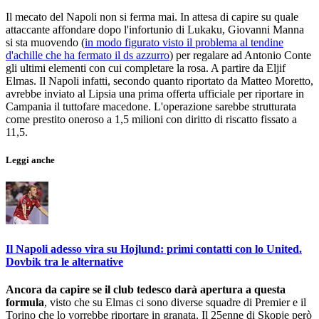
Il mecato del Napoli non si ferma mai. In attesa di capire su quale
attaccante affondare dopo l'infortunio di Lukaku, Giovanni Manna
si sta muovendo (
in modo figurato visto il problema al tendine
d'achille che ha fermato il ds azzurro
) per regalare ad Antonio Conte
gli ultimi elementi con cui completare la rosa. A partire da Eljif
Elmas. Il Napoli infatti, secondo quanto riportato da Matteo Moretto,
avrebbe inviato al Lipsia una prima offerta ufficiale per riportare in
Campania il tuttofare macedone. L'operazione sarebbe strutturata
come prestito oneroso a 1,5 milioni con diritto di riscatto fissato a
11,5.
Leggi anche
Il Napoli adesso vira su Hojlund: primi contatti con lo United.
Dovbik tra le alternative
Ancora da capire se il club tedesco darà apertura a questa
formula
, visto che su Elmas ci sono diverse squadre di Premier e il
Torino che lo vorrebbe riportare in granata. Il 25enne di Skopje però