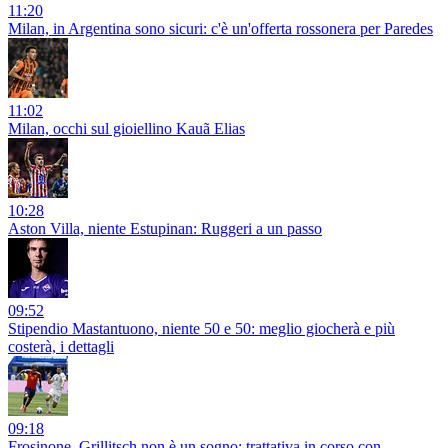
11:20
Milan, in Argentina sono sicuri: c'è un'offerta rossonera per Paredes
11:02
Milan, occhi sul gioiellino Kauã Elias
10:28
Aston Villa, niente Estupinan: Ruggeri a un passo
09:52
Stipendio Mastantuono, niente 50 e 50: meglio giocherà e più
costerà, i dettagli
09:18
Frosinone, Grillitsch non è un sogno: trattativa in corso con