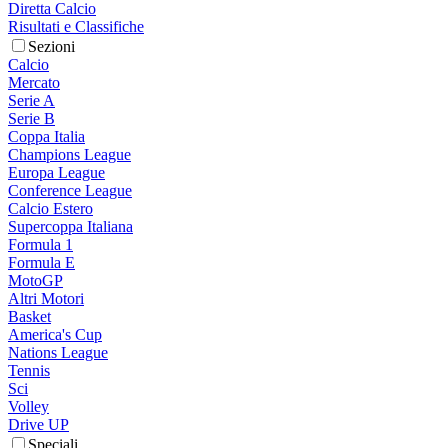
Diretta Calcio
Risultati e Classifiche
Sezioni
Calcio
Mercato
Serie A
Serie B
Coppa Italia
Champions League
Europa League
Conference League
Calcio Estero
Supercoppa Italiana
Formula 1
Formula E
MotoGP
Altri Motori
Basket
America's Cup
Nations League
Tennis
Sci
Volley
Drive UP
Speciali