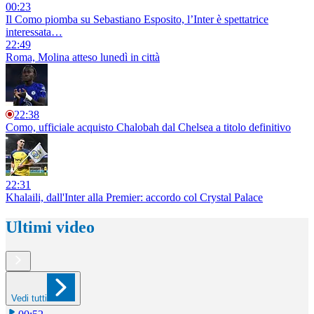
00:23
Il Como piomba su Sebastiano Esposito, l’Inter è spettatrice
interessata…
22:49
Roma, Molina atteso lunedì in città
22:38
Como, ufficiale acquisto Chalobah dal Chelsea a titolo definitivo
22:31
Khalaili, dall'Inter alla Premier: accordo col Crystal Palace
Ultimi video
Vedi tutti