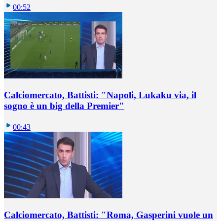
00:52
Calciomercato, Battisti: "Napoli, Lukaku via, il
sogno è un big della Premier"
00:43
Calciomercato, Battisti: "Roma, Gasperini vuole un