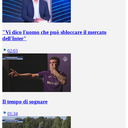
"Vi dico l'uomo che può sbloccare il mercato
dell'Inter"
02:03
Il tempo di sognare
01:34