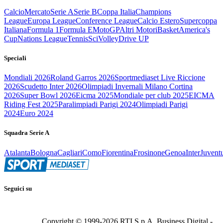
Calcio
Mercato
Serie A
Serie B
Coppa Italia
Champions
League
Europa League
Conference League
Calcio Estero
Supercoppa
Italiana
Formula 1
Formula E
MotoGP
Altri Motori
Basket
America's
Cup
Nations League
Tennis
Sci
Volley
Drive UP
Speciali
Mondiali 2026
Roland Garros 2026
Sportmediaset Live Riccione
2026
Scudetto Inter 2026
Olimpiadi Invernali Milano Cortina
2026
Super Bowl 2026
Eicma 2025
Mondiale per club 2025
EICMA
Riding Fest 2025
Paralimpiadi Parigi 2024
Olimpiadi Parigi
2024
Euro 2024
Squadra Serie A
Atalanta
Bologna
Cagliari
Como
Fiorentina
Frosinone
Genoa
Inter
Juvent
Seguici su
Copyright © 1999-
2026
RTI S.p.A. Business Digital -