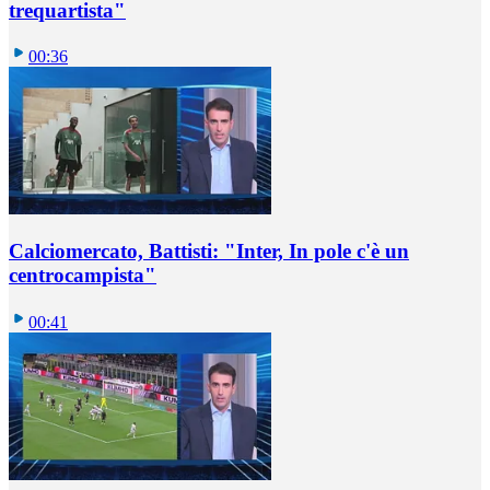
trequartista"
00:36
Calciomercato, Battisti: "Inter, In pole c'è un
centrocampista"
00:41