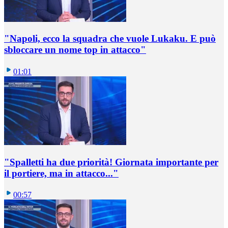
"Napoli, ecco la squadra che vuole Lukaku. E può
sbloccare un nome top in attacco"
01:01
"Spalletti ha due priorità! Giornata importante per
il portiere, ma in attacco..."
00:57