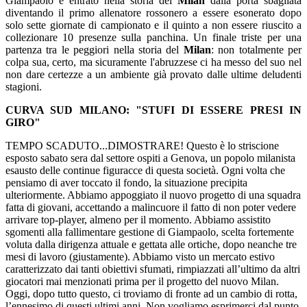
Giampaolo è entrato nella storia del
Milan
dalla porta sbagliata
diventando il primo allenatore rossonero a essere esonerato dopo
solo sette giornate di campionato e il quinto a non essere riuscito a
collezionare 10 presenze sulla panchina. Un finale triste per una
partenza tra le peggiori nella storia del
Milan
: non totalmente per
colpa sua, certo, ma sicuramente l'abruzzese ci ha messo del suo nel
non dare certezze a un ambiente già provato dalle ultime deludenti
stagioni.
CURVA SUD MILANO: "STUFI DI ESSERE PRESI IN
GIRO"
TEMPO SCADUTO...DIMOSTRARE! Questo è lo striscione
esposto sabato sera dal settore ospiti a Genova, un popolo milanista
esausto delle continue figuracce di questa società. Ogni volta che
pensiamo di aver toccato il fondo, la situazione precipita
ulteriormente. Abbiamo appoggiato il nuovo progetto di una squadra
fatta di giovani, accettando a malincuore il fatto di non poter vedere
arrivare top-player, almeno per il momento. Abbiamo assistito
sgomenti alla fallimentare gestione di Giampaolo, scelta fortemente
voluta dalla dirigenza attuale e gettata alle ortiche, dopo neanche tre
mesi di lavoro (giustamente). Abbiamo visto un mercato estivo
caratterizzato dai tanti obiettivi sfumati, rimpiazzati all’ultimo da altri
giocatori mai menzionati prima per il progetto del nuovo Milan.
Oggi, dopo tutto questo, ci troviamo di fronte ad un cambio di rotta,
l’ennesimo di questi ultimi anni. Non vogliamo esprimerci dal punto