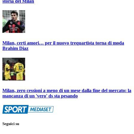
storia del Milan
Milan, certi amori… per il nuovo trequartista torna di moda
Brahim Diaz
Milan, zero cessioni a meno di un mese dalla fine del mercato: la
mancanza di un 'vero' ds sta pesando
Seguici su