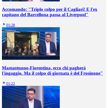
Accomando: "Triplo colpo per il Cagliari! E l'ex
capitano del Barcellona passa al Liverpool"
01:28
Mastantuono-Fiorentina, ecco chi pagherà
l'ingaggio. Ma il colpo di giornata è del Frosinone"
01:22