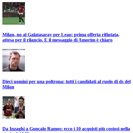
Milan, no al Galatasaray per Leao: prima offerta rifiutata,
attesa per il rilancio. E il messaggio di Amorim è chiaro
Dieci uomini per una poltrona: tutti i candidati al ruolo di ds del
Milan
Da Inzaghi a Gonçalo Ramos: ecco i 10 acquisti più costosi nella