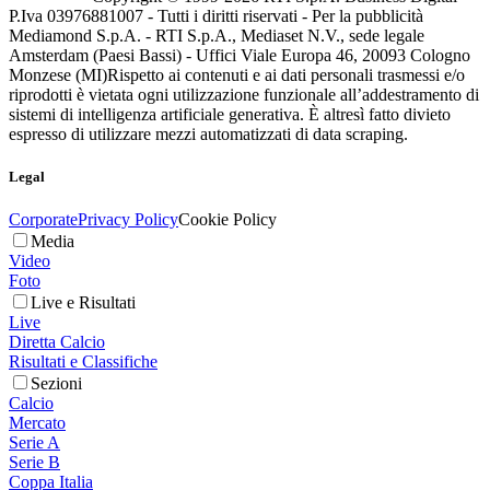
P.Iva 03976881007 - Tutti i diritti riservati - Per la pubblicità
Mediamond S.p.A. - RTI S.p.A., Mediaset N.V., sede legale
Amsterdam (Paesi Bassi) - Uffici Viale Europa 46, 20093 Cologno
Monzese (MI)
Rispetto ai contenuti e ai dati personali trasmessi e/o
riprodotti è vietata ogni utilizzazione funzionale all’addestramento di
sistemi di intelligenza artificiale generativa. È altresì fatto divieto
espresso di utilizzare mezzi automatizzati di data scraping.
Legal
Corporate
Privacy Policy
Cookie Policy
Media
Video
Foto
Live e Risultati
Live
Diretta Calcio
Risultati e Classifiche
Sezioni
Calcio
Mercato
Serie A
Serie B
Coppa Italia