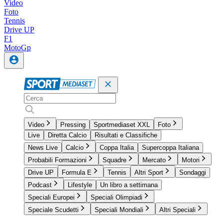
Video
Foto
Tennis
Drive UP
F1
MotoGp
Video
Pressing
Sportmediaset XXL
Foto
Live
Diretta Calcio
Risultati e Classifiche
News Live
Calcio
Coppa Italia
Supercoppa Italiana
Probabili Formazioni
Squadre
Mercato
Motori
Drive UP
Formula E
Tennis
Altri Sport
Sondaggi
Podcast
Lifestyle
Un libro a settimana
Speciali Europei
Speciali Olimpiadi
Speciale Scudetti
Speciali Mondiali
Altri Speciali