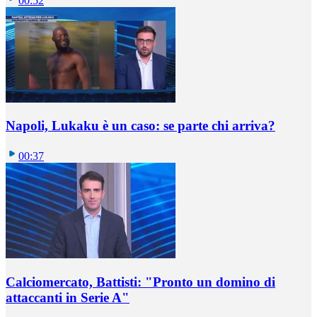
00:52
Napoli, Lukaku è un caso: se parte chi arriva?
00:37
Calciomercato, Battisti: "Pronto un domino di
attaccanti in Serie A"