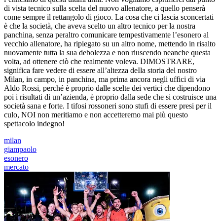
di vista tecnico sulla scelta del nuovo allenatore, a quello penserà
come sempre il rettangolo di gioco. La cosa che ci lascia sconcertati
è che la società, che aveva scelto un altro tecnico per la nostra
panchina, senza peraltro comunicare tempestivamente l’esonero al
vecchio allenatore, ha ripiegato su un altro nome, mettendo in risalto
nuovamente tutta la sua debolezza e non riuscendo neanche questa
volta, ad ottenere ciò che realmente voleva. DIMOSTRARE,
significa fare vedere di essere all’altezza deIla storia del nostro
Milan, in campo, in panchina, ma prima ancora negli uffici di via
Aldo Rossi, perché è proprio dalle scelte dei vertici che dipendono
poi i risultati di un’azienda, è proprio dalla sede che si costruisce una
società sana e forte. I tifosi rossoneri sono stufi di essere presi per il
culo, NOI non meritiamo e non accetteremo mai più questo
spettacolo indegno!
milan
giampaolo
esonero
mercato