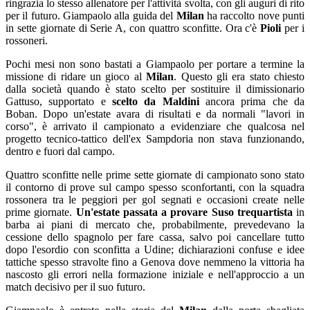
ringrazia lo stesso allenatore per l'attività svolta, con gli auguri di rito
per il futuro. Giampaolo alla guida del
Milan
ha raccolto nove punti
in sette giornate di Serie A, con quattro sconfitte. Ora c'è
Pioli
per i
rossoneri.
Pochi mesi non sono bastati a Giampaolo per portare a termine la
missione di ridare un gioco al
Milan
. Questo gli era stato chiesto
dalla società quando è stato scelto per sostituire il dimissionario
Gattuso, supportato e
scelto da Maldini
ancora prima che da
Boban. Dopo un'estate avara di risultati e da normali "lavori in
corso", è arrivato il campionato a evidenziare che qualcosa nel
progetto tecnico-tattico dell'ex Sampdoria non stava funzionando,
dentro e fuori dal campo.
Quattro sconfitte nelle prime sette giornate di campionato sono stato
il contorno di prove sul campo spesso sconfortanti, con la squadra
rossonera tra le peggiori per gol segnati e occasioni create nelle
prime giornate.
Un'estate passata a provare Suso trequartista
in
barba ai piani di mercato che, probabilmente, prevedevano la
cessione dello spagnolo per fare cassa, salvo poi cancellare tutto
dopo l'esordio con sconfitta a Udine; dichiarazioni confuse e idee
tattiche spesso stravolte fino a Genova dove nemmeno la vittoria ha
nascosto gli errori nella formazione iniziale e nell'approccio a un
match decisivo per il suo futuro.