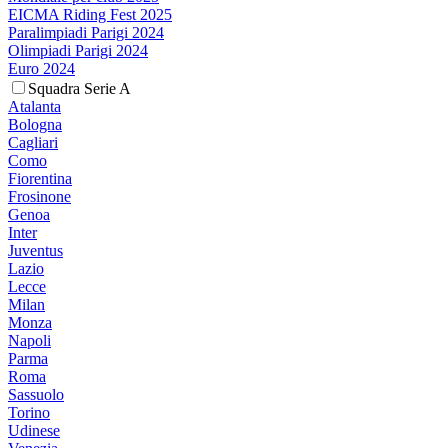
EICMA Riding Fest 2025
Paralimpiadi Parigi 2024
Olimpiadi Parigi 2024
Euro 2024
Squadra Serie A
Atalanta
Bologna
Cagliari
Como
Fiorentina
Frosinone
Genoa
Inter
Juventus
Lazio
Lecce
Milan
Monza
Napoli
Parma
Roma
Sassuolo
Torino
Udinese