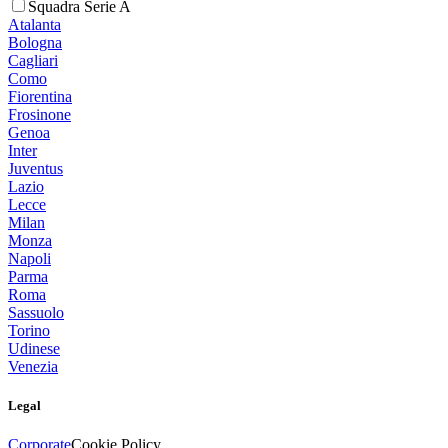
Squadra Serie A
Atalanta
Bologna
Cagliari
Como
Fiorentina
Frosinone
Genoa
Inter
Juventus
Lazio
Lecce
Milan
Monza
Napoli
Parma
Roma
Sassuolo
Torino
Udinese
Venezia
Legal
Corporate
Cookie Policy