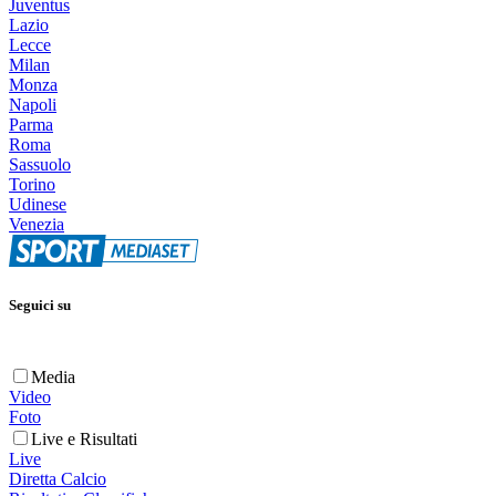
Juventus
Lazio
Lecce
Milan
Monza
Napoli
Parma
Roma
Sassuolo
Torino
Udinese
Venezia
Seguici su
Media
Video
Foto
Live e Risultati
Live
Diretta Calcio