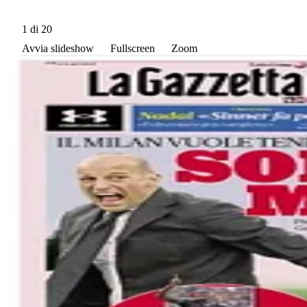
1
di 20
Avvia slideshow
Fullscreen
Zoom