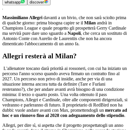
whatsapp
discover
Massimiliano Allegri
davanti a un bivio, che non sarà sciolto prima
di qualche giorno: prima bisogna capire se il
Milan
andrà in
Champions League e quale progetto gli prospetterà Gerry Cardinale
ma servirà pure dare uno sguardo a
Napoli
, che cerca un sostituto di
Antonio Conte con Aurelio de Laurentiis che non ha ancora
dimenticato l'abboccamento di un anno fa.
Allegri resterà al Milan?
L'allenatore toscano darà priorità ai rossoneri, con cui ha iniziato un
percorso l'anno scorso quando aveva firmato un contratto fino al
2027. Un percorso non privo di insidie, anche per via di una
situazione interna ancora tutta da definire (Tare e Furlani
resteranno?), che per andare avanti avrà bisogno di una condizione
minima: il terzo o quarto posto. Una volta ottenuto il pass
Champions, Allegri e Cardinale, oltre alle componenti dirigenziali, si
vedranno e parleranno di futuro. Il proprietario di RedBird non ha
dubbi: vuole andare avanti con Max, promettendogli un
mercato ad
hoc e un rinnovo fino al 2028 con adeguamento dello stipendio
.
Allegri, per dire sì, si aspetta che il progetto prospettatogli un anno