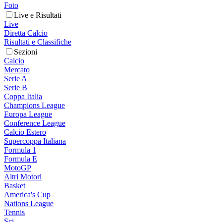
Foto
Live e Risultati
Live
Diretta Calcio
Risultati e Classifiche
Sezioni
Calcio
Mercato
Serie A
Serie B
Coppa Italia
Champions League
Europa League
Conference League
Calcio Estero
Supercoppa Italiana
Formula 1
Formula E
MotoGP
Altri Motori
Basket
America's Cup
Nations League
Tennis
Sci