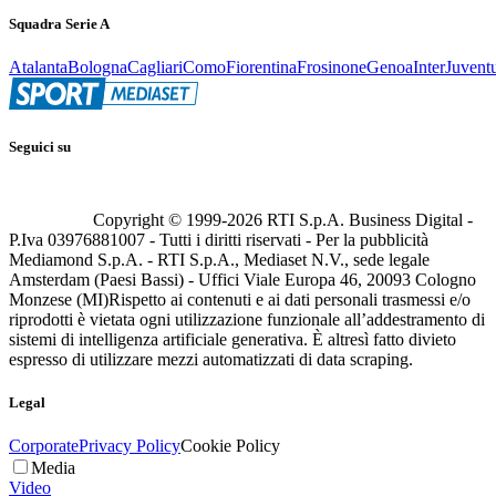
Squadra Serie A
Atalanta
Bologna
Cagliari
Como
Fiorentina
Frosinone
Genoa
Inter
Juvent
Seguici su
Copyright © 1999-
2026
RTI S.p.A. Business Digital -
P.Iva 03976881007 - Tutti i diritti riservati - Per la pubblicità
Mediamond S.p.A. - RTI S.p.A., Mediaset N.V., sede legale
Amsterdam (Paesi Bassi) - Uffici Viale Europa 46, 20093 Cologno
Monzese (MI)
Rispetto ai contenuti e ai dati personali trasmessi e/o
riprodotti è vietata ogni utilizzazione funzionale all’addestramento di
sistemi di intelligenza artificiale generativa. È altresì fatto divieto
espresso di utilizzare mezzi automatizzati di data scraping.
Legal
Corporate
Privacy Policy
Cookie Policy
Media
Video