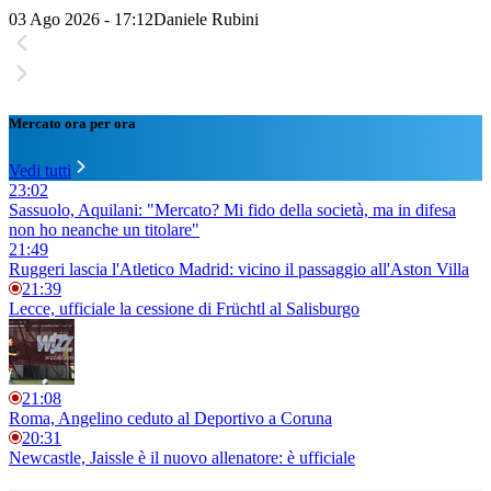
03 Ago 2026 - 17:12
Daniele Rubini
Mercato ora per ora
Vedi tutti
23:02
Sassuolo, Aquilani: "Mercato? Mi fido della società, ma in difesa
non ho neanche un titolare"
21:49
Ruggeri lascia l'Atletico Madrid: vicino il passaggio all'Aston Villa
21:39
Lecce, ufficiale la cessione di Früchtl al Salisburgo
21:08
Roma, Angelino ceduto al Deportivo a Coruna
20:31
Newcastle, Jaissle è il nuovo allenatore: è ufficiale