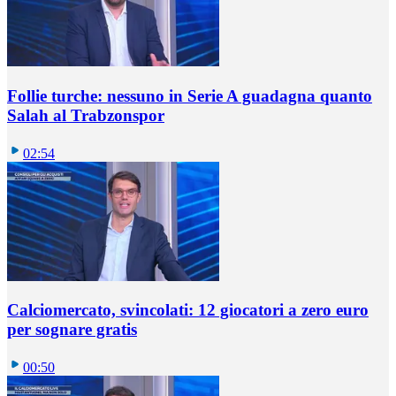
Follie turche: nessuno in Serie A guadagna quanto
Salah al Trabzonspor
02:54
Calciomercato, svincolati: 12 giocatori a zero euro
per sognare gratis
00:50