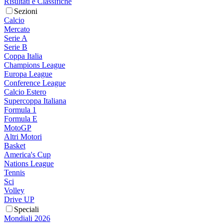
Risultati e Classifiche
Sezioni
Calcio
Mercato
Serie A
Serie B
Coppa Italia
Champions League
Europa League
Conference League
Calcio Estero
Supercoppa Italiana
Formula 1
Formula E
MotoGP
Altri Motori
Basket
America's Cup
Nations League
Tennis
Sci
Volley
Drive UP
Speciali
Mondiali 2026