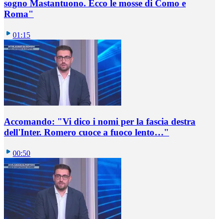
sogno Mastantuono. Ecco le mosse di Como e
Roma"
01:15
Accomando: "Vi dico i nomi per la fascia destra
dell'Inter. Romero cuoce a fuoco lento…"
00:50