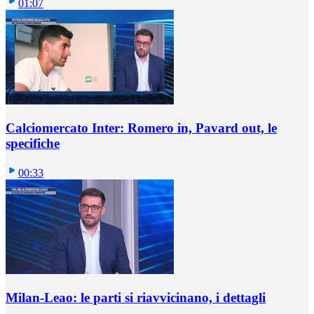
01:07
Calciomercato Inter: Romero in, Pavard out, le
specifiche
00:33
Milan-Leao: le parti si riavvicinano, i dettagli