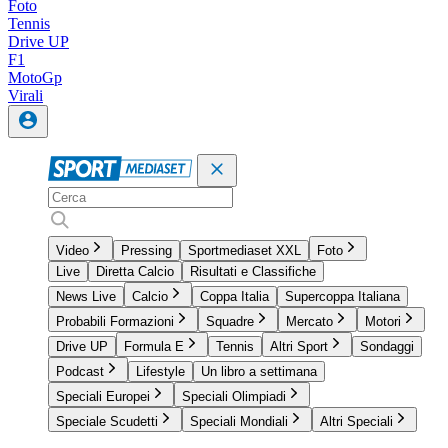
Foto
Tennis
Drive UP
F1
MotoGp
Virali
Video
Pressing
Sportmediaset XXL
Foto
Live
Diretta Calcio
Risultati e Classifiche
News Live
Calcio
Coppa Italia
Supercoppa Italiana
Probabili Formazioni
Squadre
Mercato
Motori
Drive UP
Formula E
Tennis
Altri Sport
Sondaggi
Podcast
Lifestyle
Un libro a settimana
Speciali Europei
Speciali Olimpiadi
Speciale Scudetti
Speciali Mondiali
Altri Speciali