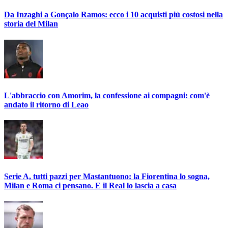
Da Inzaghi a Gonçalo Ramos: ecco i 10 acquisti più costosi nella
storia del Milan
L'abbraccio con Amorim, la confessione ai compagni: com'è
andato il ritorno di Leao
Serie A, tutti pazzi per Mastantuono: la Fiorentina lo sogna,
Milan e Roma ci pensano. E il Real lo lascia a casa