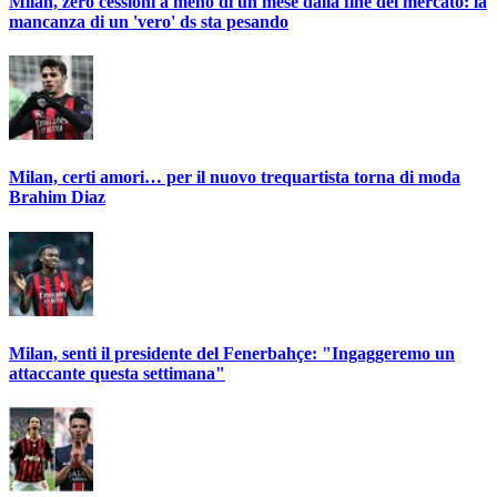
Milan, zero cessioni a meno di un mese dalla fine del mercato: la
mancanza di un 'vero' ds sta pesando
Milan, certi amori… per il nuovo trequartista torna di moda
Brahim Diaz
Milan, senti il presidente del Fenerbahçe: "Ingaggeremo un
attaccante questa settimana"