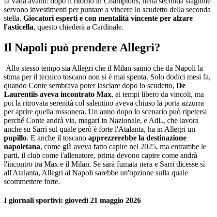
fa vada avanti: dopo il ritorno in Champions, nella seconda stagione
servono investimenti per puntare a vincere lo scudetto della seconda
stella.
Giocatori esperti e con mentalità vincente per alzare
l'asticella
, questo chiederà a Cardinale.
Il Napoli può prendere Allegri?
Allo stesso tempo sia Allegri che il Milan sanno che da Napoli la
stima per il tecnico toscano non si è mai spenta. Solo dodici mesi fa,
quando Conte sembrava poter lasciare dopo lo scudetto,
De
Laurentiis aveva incontrato Max
, ai tempi libero da vincoli, ma
poi la ritrovata serenità col salentino aveva chiuso la porta azzurra
per aprire quella rossonera. Un anno dopo lo scenario può ripetersi
perché Conte andrà via, magari in Nazionale, e AdL, che lavora
anche su Sarri sul quale però è forte l'Atalanta, ha in Allegri un
pupillo
. E anche il toscano
apprezzerebbe la destinazione
napoletana
, come già aveva fatto capire nel 2025, ma entrambe le
parti, il club come l'allenatore, prima devono capire come andrà
l'incontro tra Max e il Milan. Se sarà fumata nera e Sarri dicesse sì
all'Atalanta, Allegri al Napoli sarebbe un'opzione sulla quale
scommettere forte.
I giornali sportivi: giovedì 21 maggio 2026