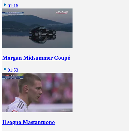
01:16
Morgan Midsummer Coupé
01:53
Il sogno Mastantuono