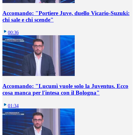
Accomando: "Portiere Juve, duello Vicario-Suzuki:
chi sale e chi scende"
00:36
Accomando: "Lucumì vuole solo la Juventus. Ecco
cosa manca per l'intesa con il Bologna"
01:34