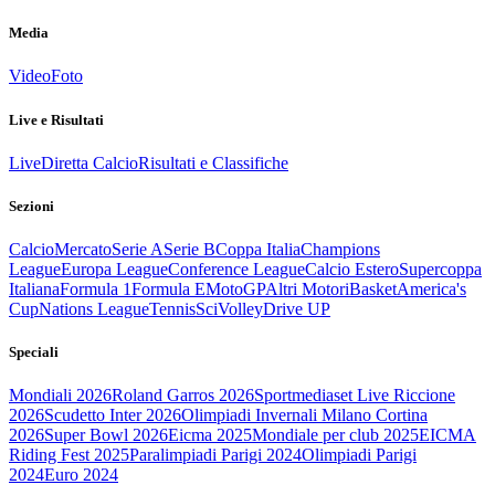
Media
Video
Foto
Live e Risultati
Live
Diretta Calcio
Risultati e Classifiche
Sezioni
Calcio
Mercato
Serie A
Serie B
Coppa Italia
Champions
League
Europa League
Conference League
Calcio Estero
Supercoppa
Italiana
Formula 1
Formula E
MotoGP
Altri Motori
Basket
America's
Cup
Nations League
Tennis
Sci
Volley
Drive UP
Speciali
Mondiali 2026
Roland Garros 2026
Sportmediaset Live Riccione
2026
Scudetto Inter 2026
Olimpiadi Invernali Milano Cortina
2026
Super Bowl 2026
Eicma 2025
Mondiale per club 2025
EICMA
Riding Fest 2025
Paralimpiadi Parigi 2024
Olimpiadi Parigi
2024
Euro 2024