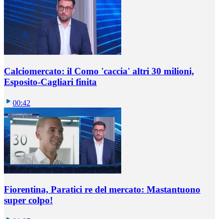
Calciomercato: il Como 'caccia' altri 30 milioni,
Esposito-Cagliari finita
00:42
Fiorentina, Paratici re del mercato: Mastantuono
super colpo!