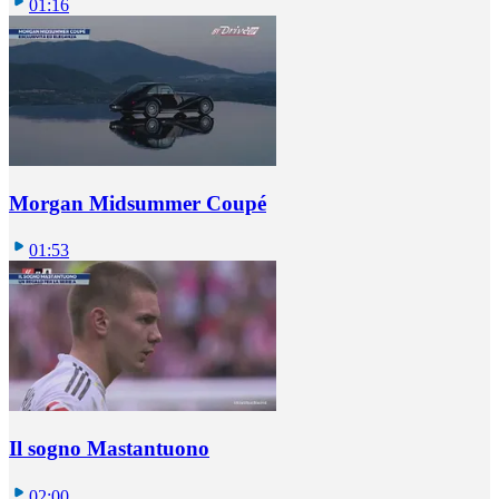
01:16
Morgan Midsummer Coupé
01:53
Il sogno Mastantuono
02:00