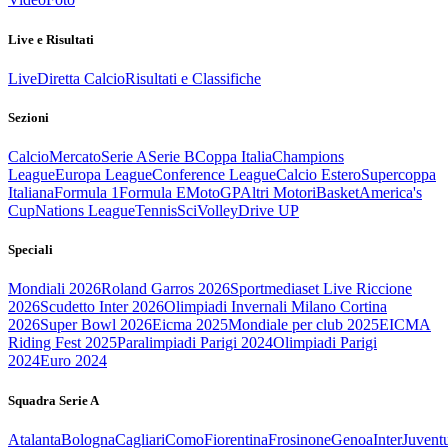
Live e Risultati
Live
Diretta Calcio
Risultati e Classifiche
Sezioni
Calcio
Mercato
Serie A
Serie B
Coppa Italia
Champions
League
Europa League
Conference League
Calcio Estero
Supercoppa
Italiana
Formula 1
Formula E
MotoGP
Altri Motori
Basket
America's
Cup
Nations League
Tennis
Sci
Volley
Drive UP
Speciali
Mondiali 2026
Roland Garros 2026
Sportmediaset Live Riccione
2026
Scudetto Inter 2026
Olimpiadi Invernali Milano Cortina
2026
Super Bowl 2026
Eicma 2025
Mondiale per club 2025
EICMA
Riding Fest 2025
Paralimpiadi Parigi 2024
Olimpiadi Parigi
2024
Euro 2024
Squadra Serie A
Atalanta
Bologna
Cagliari
Como
Fiorentina
Frosinone
Genoa
Inter
Juvent