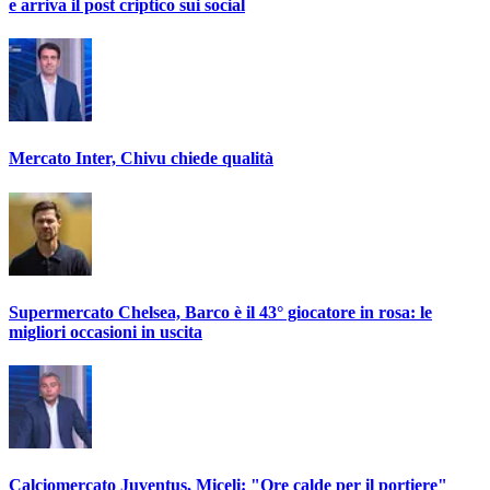
e arriva il post criptico sui social
Mercato Inter, Chivu chiede qualità
Supermercato Chelsea, Barco è il 43° giocatore in rosa: le
migliori occasioni in uscita
Calciomercato Juventus, Miceli: "Ore calde per il portiere"