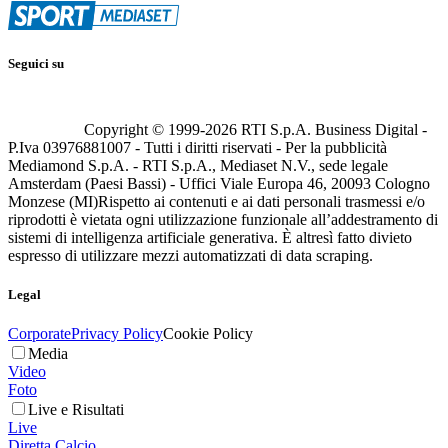
Seguici su
Copyright © 1999-
2026
RTI S.p.A. Business Digital -
P.Iva 03976881007 - Tutti i diritti riservati - Per la pubblicità
Mediamond S.p.A. - RTI S.p.A., Mediaset N.V., sede legale
Amsterdam (Paesi Bassi) - Uffici Viale Europa 46, 20093 Cologno
Monzese (MI)
Rispetto ai contenuti e ai dati personali trasmessi e/o
riprodotti è vietata ogni utilizzazione funzionale all’addestramento di
sistemi di intelligenza artificiale generativa. È altresì fatto divieto
espresso di utilizzare mezzi automatizzati di data scraping.
Legal
Corporate
Privacy Policy
Cookie Policy
Media
Video
Foto
Live e Risultati
Live
Diretta Calcio