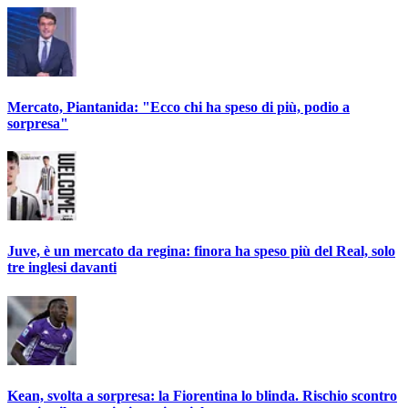
Mercato, Piantanida: "Ecco chi ha speso di più, podio a
sorpresa"
Juve, è un mercato da regina: finora ha speso più del Real, solo
tre inglesi davanti
Kean, svolta a sorpresa: la Fiorentina lo blinda. Rischio scontro