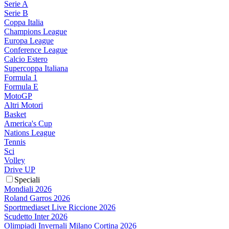
Serie A
Serie B
Coppa Italia
Champions League
Europa League
Conference League
Calcio Estero
Supercoppa Italiana
Formula 1
Formula E
MotoGP
Altri Motori
Basket
America's Cup
Nations League
Tennis
Sci
Volley
Drive UP
Speciali
Mondiali 2026
Roland Garros 2026
Sportmediaset Live Riccione 2026
Scudetto Inter 2026
Olimpiadi Invernali Milano Cortina 2026