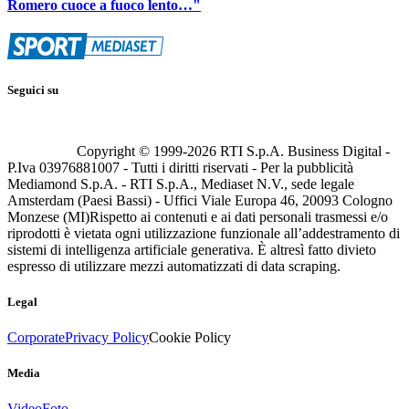
Romero cuoce a fuoco lento…"
Seguici su
Copyright © 1999-
2026
RTI S.p.A. Business Digital -
P.Iva 03976881007 - Tutti i diritti riservati - Per la pubblicità
Mediamond S.p.A. - RTI S.p.A., Mediaset N.V., sede legale
Amsterdam (Paesi Bassi) - Uffici Viale Europa 46, 20093 Cologno
Monzese (MI)
Rispetto ai contenuti e ai dati personali trasmessi e/o
riprodotti è vietata ogni utilizzazione funzionale all’addestramento di
sistemi di intelligenza artificiale generativa. È altresì fatto divieto
espresso di utilizzare mezzi automatizzati di data scraping.
Legal
Corporate
Privacy Policy
Cookie Policy
Media
Video
Foto