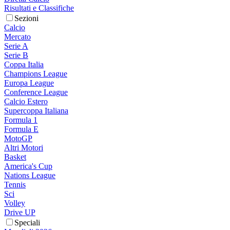
Risultati e Classifiche
Sezioni
Calcio
Mercato
Serie A
Serie B
Coppa Italia
Champions League
Europa League
Conference League
Calcio Estero
Supercoppa Italiana
Formula 1
Formula E
MotoGP
Altri Motori
Basket
America's Cup
Nations League
Tennis
Sci
Volley
Drive UP
Speciali