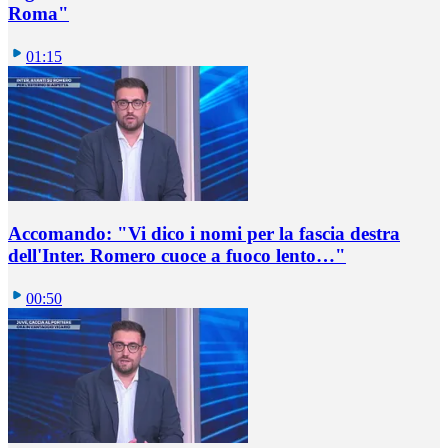
Roma"
01:15
Accomando: "Vi dico i nomi per la fascia destra
dell'Inter. Romero cuoce a fuoco lento…"
00:50