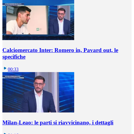
Calciomercato Inter: Romero in, Pavard out, le
specifiche
00:33
Milan-Leao: le parti si riavvicinano, i dettagli