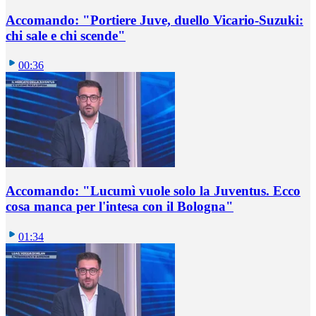
Accomando: "Portiere Juve, duello Vicario-Suzuki:
chi sale e chi scende"
00:36
Accomando: "Lucumì vuole solo la Juventus. Ecco
cosa manca per l'intesa con il Bologna"
01:34