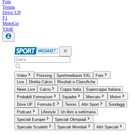
Foto
Tennis
Drive UP
F1
MotoGp
Virali
Video
Pressing
Sportmediaset XXL
Foto
Live
Diretta Calcio
Risultati e Classifiche
News Live
Calcio
Coppa Italia
Supercoppa Italiana
Probabili Formazioni
Squadre
Mercato
Motori
Drive UP
Formula E
Tennis
Altri Sport
Sondaggi
Podcast
Lifestyle
Un libro a settimana
Speciali Europei
Speciali Olimpiadi
Speciale Scudetti
Speciali Mondiali
Altri Speciali