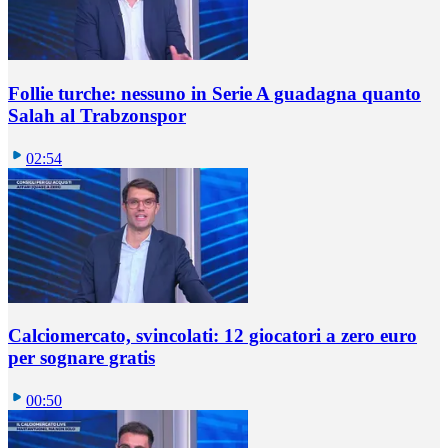
Follie turche: nessuno in Serie A guadagna quanto
Salah al Trabzonspor
02:54
Calciomercato, svincolati: 12 giocatori a zero euro
per sognare gratis
00:50