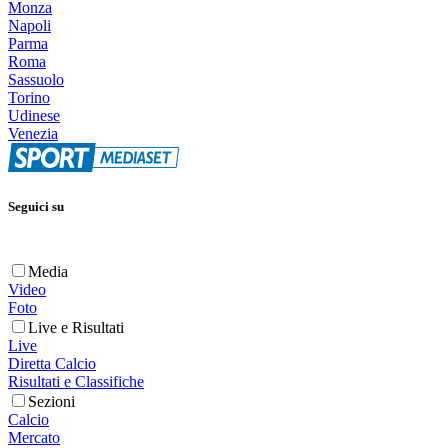
Monza
Napoli
Parma
Roma
Sassuolo
Torino
Udinese
Venezia
Seguici su
Media
Video
Foto
Live e Risultati
Live
Diretta Calcio
Risultati e Classifiche
Sezioni
Calcio
Mercato