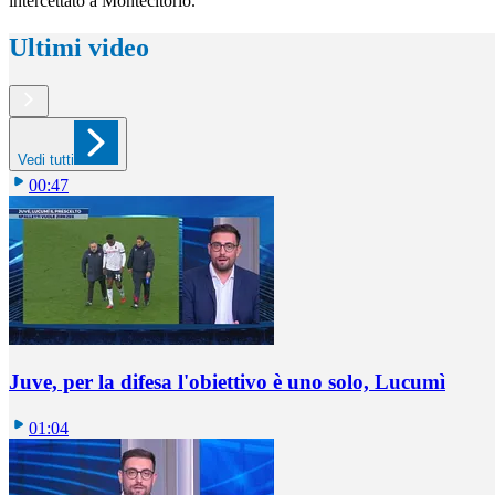
intercettato a Montecitorio.
Ultimi video
Vedi tutti
00:47
Juve, per la difesa l'obiettivo è uno solo, Lucumì
01:04