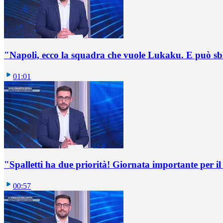
"Napoli, ecco la squadra che vuole Lukaku. E può sb
01:01
"Spalletti ha due priorità! Giornata importante per il 
00:57