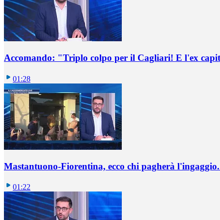
Accomando: "Triplo colpo per il Cagliari! E l'ex capi
01:28
Mastantuono-Fiorentina, ecco chi pagherà l'ingaggio. 
01:22