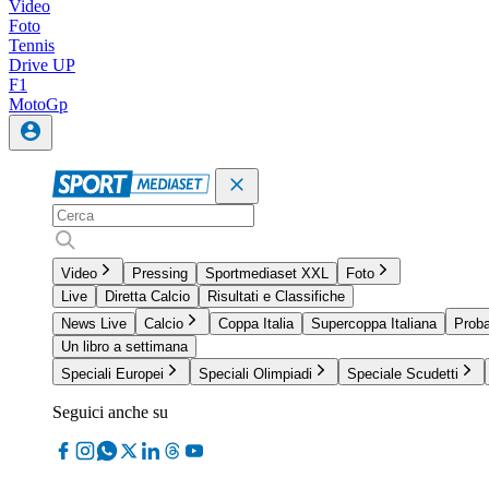
Video
Foto
Tennis
Drive UP
F1
MotoGp
Video
Pressing
Sportmediaset XXL
Foto
Live
Diretta Calcio
Risultati e Classifiche
News Live
Calcio
Coppa Italia
Supercoppa Italiana
Proba
Un libro a settimana
Speciali Europei
Speciali Olimpiadi
Speciale Scudetti
Seguici anche su