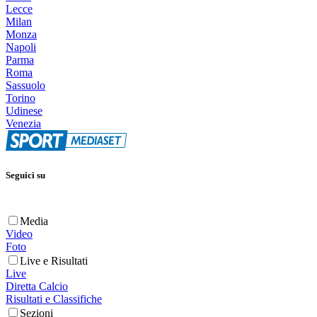
Lecce
Milan
Monza
Napoli
Parma
Roma
Sassuolo
Torino
Udinese
Venezia
Seguici su
Media
Video
Foto
Live e Risultati
Live
Diretta Calcio
Risultati e Classifiche
Sezioni