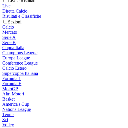
Live e Risultati
Live
Diretta Calcio
Risultati e Classifiche
Sezioni
Calcio
Mercato
Serie A
Serie B
Coppa Italia
Champions League
Europa League
Conference League
Calcio Estero
Supercoppa Italiana
Formula 1
Formula E
MotoGP
Altri Motori
Basket
America's Cup
Nations League
Tennis
Sci
Volley