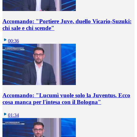
Accomando: "Portiere Juve, duello Vicario-Suzuki:
chi sale e chi scende"
00:36
Accomando: "Lucumì vuole solo la Juventus. Ecco
cosa manca per l'intesa con il Bologna"
01:34