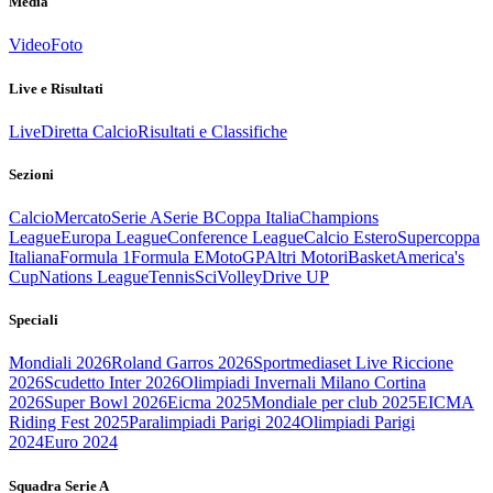
Media
Video
Foto
Live e Risultati
Live
Diretta Calcio
Risultati e Classifiche
Sezioni
Calcio
Mercato
Serie A
Serie B
Coppa Italia
Champions
League
Europa League
Conference League
Calcio Estero
Supercoppa
Italiana
Formula 1
Formula E
MotoGP
Altri Motori
Basket
America's
Cup
Nations League
Tennis
Sci
Volley
Drive UP
Speciali
Mondiali 2026
Roland Garros 2026
Sportmediaset Live Riccione
2026
Scudetto Inter 2026
Olimpiadi Invernali Milano Cortina
2026
Super Bowl 2026
Eicma 2025
Mondiale per club 2025
EICMA
Riding Fest 2025
Paralimpiadi Parigi 2024
Olimpiadi Parigi
2024
Euro 2024
Squadra Serie A