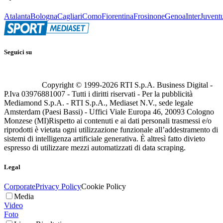
Atalanta
Bologna
Cagliari
Como
Fiorentina
Frosinone
Genoa
Inter
Juvent
Seguici su
Copyright © 1999-
2026
RTI S.p.A. Business Digital -
P.Iva 03976881007 - Tutti i diritti riservati - Per la pubblicità
Mediamond S.p.A. - RTI S.p.A., Mediaset N.V., sede legale
Amsterdam (Paesi Bassi) - Uffici Viale Europa 46, 20093 Cologno
Monzese (MI)
Rispetto ai contenuti e ai dati personali trasmessi e/o
riprodotti è vietata ogni utilizzazione funzionale all’addestramento di
sistemi di intelligenza artificiale generativa. È altresì fatto divieto
espresso di utilizzare mezzi automatizzati di data scraping.
Legal
Corporate
Privacy Policy
Cookie Policy
Media
Video
Foto