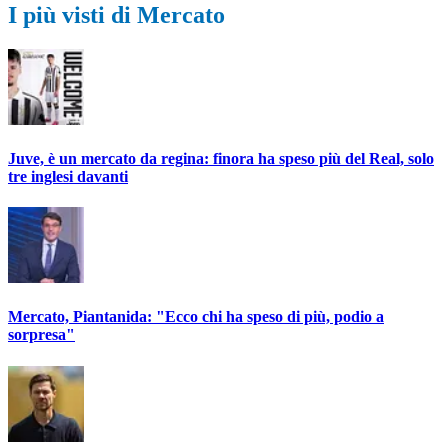
I più visti di Mercato
Juve, è un mercato da regina: finora ha speso più del Real, solo
tre inglesi davanti
Mercato, Piantanida: "Ecco chi ha speso di più, podio a
sorpresa"