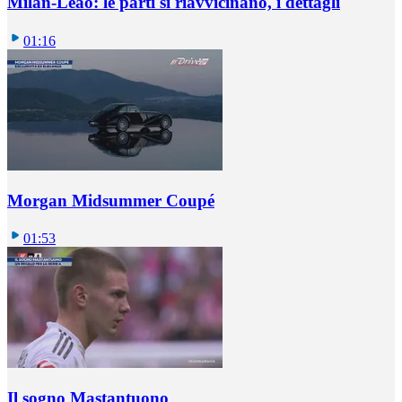
Milan-Leao: le parti si riavvicinano, i dettagli
01:16
Morgan Midsummer Coupé
01:53
Il sogno Mastantuono