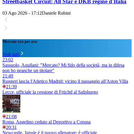
Streetbasket Circuit: All Star e DKB regine d'Italia
03 Ago 2026 - 17:12
Daniele Rubini
Mercato ora per ora
Vedi tutti
23:02
Sassuolo, Aquilani: "Mercato? Mi fido della società, ma in difesa
non ho neanche un titolare"
21:49
Ruggeri lascia l'Atletico Madrid: vicino il passaggio all'Aston Villa
21:39
Lecce, ufficiale la cessione di Früchtl al Salisburgo
21:08
Roma, Angelino ceduto al Deportivo a Coruna
20:31
Newcastle, Jaissle è il nuovo allenatore: è ufficiale