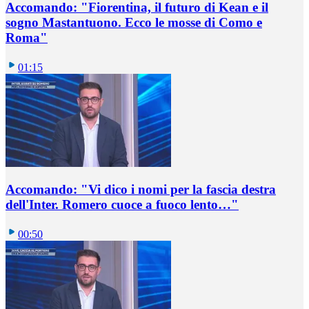
Accomando: "Fiorentina, il futuro di Kean e il
sogno Mastantuono. Ecco le mosse di Como e
Roma"
01:15
Accomando: "Vi dico i nomi per la fascia destra
dell'Inter. Romero cuoce a fuoco lento…"
00:50