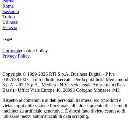
Parma
Roma
Sassuolo
Torino
Udinese
Venezia
Legal
Corporate
Cookie Policy
Privacy Policy
Copyright © 1999-
2026
RTI S.p.A. Business Digital - P.Iva
03976881007 - Tutti i diritti riservati - Per la pubblicità Mediamond
S.p.A. - RTI S.p.A., Mediaset N.V., sede legale Amsterdam (Paesi
Bassi) - Uffici Viale Europa 46, 20093 Cologno Monzese (MI)
Rispetto ai contenuti e ai dati personali trasmessi e/o riprodotti è
vietata ogni utilizzazione funzionale all’addestramento di sistemi di
intelligenza artificiale generativa. È altresì fatto divieto espresso di
utilizzare mezzi automatizzati di data scraping.