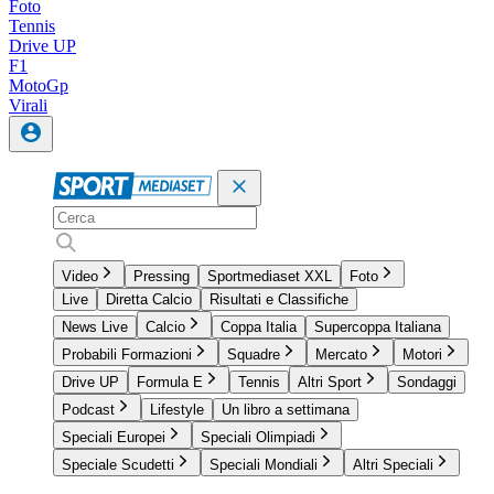
Foto
Tennis
Drive UP
F1
MotoGp
Virali
Video
Pressing
Sportmediaset XXL
Foto
Live
Diretta Calcio
Risultati e Classifiche
News Live
Calcio
Coppa Italia
Supercoppa Italiana
Probabili Formazioni
Squadre
Mercato
Motori
Drive UP
Formula E
Tennis
Altri Sport
Sondaggi
Podcast
Lifestyle
Un libro a settimana
Speciali Europei
Speciali Olimpiadi
Speciale Scudetti
Speciali Mondiali
Altri Speciali