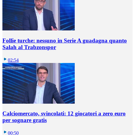
Follie turche: nessuno in Serie A guadagna quanto
Salah al Trabzonspor
02:54
Calciomercato, svincolati: 12 giocatori a zero euro
per sognare gratis
00:50