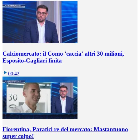
Calciomercato: il Como 'caccia' altri 30 milioni,
Esposito-Cagliari finita
00:42
Fiorentina, Paratici re del mercato: Mastantuono
super colpo!