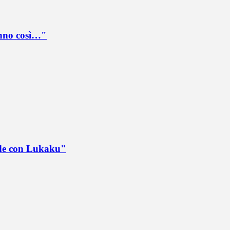
anno così…"
ede con Lukaku"