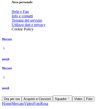
Area personale
Help e Faq
Info e contatti
Termini del servizio
Utilizzo dati e privacy
Cookie Policy
Mercato
napoli
Mercato
napoli
Ora per ora
Acquisti e Cessioni
Squadre
Video
Foto
Home
Mercato
Video
Foto
Rosa