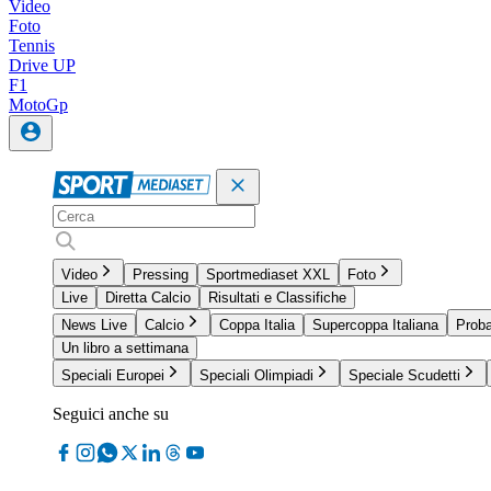
Video
Foto
Tennis
Drive UP
F1
MotoGp
Video
Pressing
Sportmediaset XXL
Foto
Live
Diretta Calcio
Risultati e Classifiche
News Live
Calcio
Coppa Italia
Supercoppa Italiana
Proba
Un libro a settimana
Speciali Europei
Speciali Olimpiadi
Speciale Scudetti
Seguici anche su