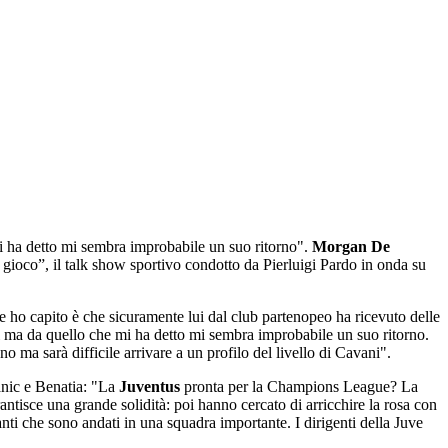
mi ha detto mi sembra improbabile un suo ritorno".
Morgan De
ro gioco”, il talk show sportivo condotto da Pierluigi Pardo in onda su
he ho capito è che sicuramente lui dal club partenopeo ha ricevuto delle
vi ma da quello che mi ha detto mi sembra improbabile un suo ritorno.
ma sarà difficile arrivare a un profilo del livello di Cavani".
anic e Benatia: "La
Juventus
pronta per la Champions League? La
ntisce una grande solidità: poi hanno cercato di arricchire la rosa con
nti che sono andati in una squadra importante. I dirigenti della Juve