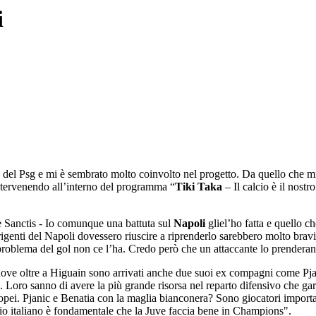
i
to del Psg e mi è sembrato molto coinvolto nel progetto. Da quello che 
 intervenendo all’interno del programma “
Tiki Taka
– Il calcio è il nost
 Sanctis - Io comunque una battuta sul
Napoli
gliel’ho fatta e quello c
rigenti del Napoli dovessero riuscire a riprenderlo sarebbero molto bra
blema del gol non ce l’ha. Credo però che un attaccante lo prenderanno 
 dove oltre a Higuain sono arrivati anche due suoi ex compagni come Pj
 Loro sanno di avere la più grande risorsa nel reparto difensivo che gara
uropei. Pjanic e Benatia con la maglia bianconera? Sono giocatori importa
io italiano è fondamentale che la Juve faccia bene in Champions".