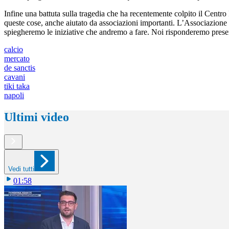
Infine una battuta sulla tragedia che ha recentemente colpito il Centro 
queste cose, anche aiutato da associazioni importanti. L’Associazione C
spiegheremo le iniziative che andremo a fare. Noi risponderemo present
calcio
mercato
de sanctis
cavani
tiki taka
napoli
Ultimi video
Vedi tutti
01:58