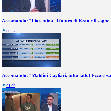
Accomando: "Fiorentina, il futuro di Kean e il sog
00:57
Accomando: "Maldini-Cagliari, tutto fatto! Ecco cosa
01:09