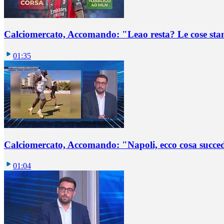
Calciomercato, Accomando: "Leao resta? Le cose st
01:35
Calciomercato, Accomando: "Napoli, ecco cosa succ
01:04