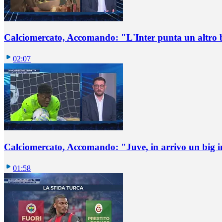
Calciomercato, Accomando: "L'Inter punta un altro 
02:07
Calciomercato, Accomando: "Juve, in arrivo un big i
01:58