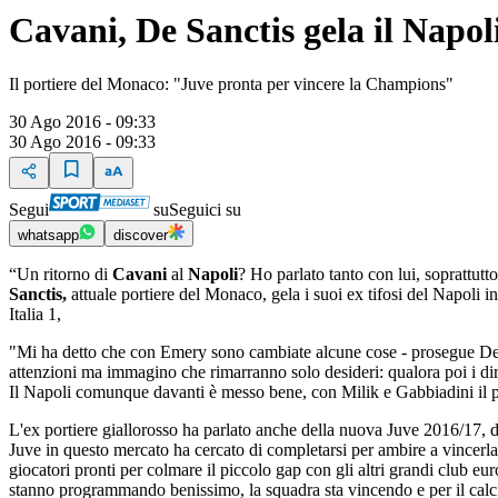
Cavani, De Sanctis gela il Napol
Il portiere del Monaco: "Juve pronta per vincere la Champions"
30 Ago 2016 - 09:33
30 Ago 2016 - 09:33
Segui
su
Seguici su
whatsapp
discover
“Un ritorno di
Cavani
al
Napoli
? Ho parlato tanto con lui, soprattut
Sanctis,
attuale portiere del Monaco, gela i suoi ex tifosi del Napoli
Italia 1,
"Mi ha detto che con Emery sono cambiate alcune cose - prosegue De
attenzioni ma immagino che rimarranno solo desideri: qualora poi i di
Il Napoli comunque davanti è messo bene, con Milik e Gabbiadini il pro
L'ex portiere giallorosso ha parlato anche della nuova Juve 2016/17,
Juve in questo mercato ha cercato di completarsi per ambire a vincerla.
giocatori pronti per colmare il piccolo gap con gli altri grandi club e
stanno programmando benissimo, la squadra sta vincendo e per il calc