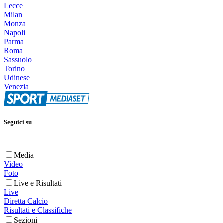
Lecce
Milan
Monza
Napoli
Parma
Roma
Sassuolo
Torino
Udinese
Venezia
Seguici su
Media
Video
Foto
Live e Risultati
Live
Diretta Calcio
Risultati e Classifiche
Sezioni