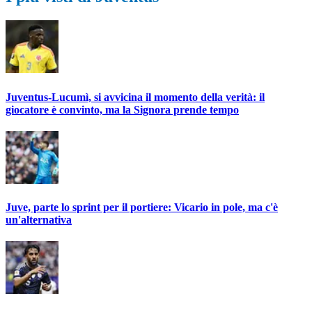
Juventus-Lucumì, si avvicina il momento della verità: il
giocatore è convinto, ma la Signora prende tempo
Juve, parte lo sprint per il portiere: Vicario in pole, ma c'è
un'alternativa