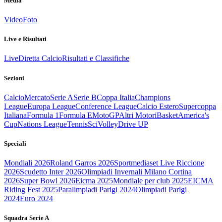
Media
Video
Foto
Live e Risultati
Live
Diretta Calcio
Risultati e Classifiche
Sezioni
Calcio
Mercato
Serie A
Serie B
Coppa Italia
Champions
League
Europa League
Conference League
Calcio Estero
Supercoppa
Italiana
Formula 1
Formula E
MotoGP
Altri Motori
Basket
America's
Cup
Nations League
Tennis
Sci
Volley
Drive UP
Speciali
Mondiali 2026
Roland Garros 2026
Sportmediaset Live Riccione
2026
Scudetto Inter 2026
Olimpiadi Invernali Milano Cortina
2026
Super Bowl 2026
Eicma 2025
Mondiale per club 2025
EICMA
Riding Fest 2025
Paralimpiadi Parigi 2024
Olimpiadi Parigi
2024
Euro 2024
Squadra Serie A