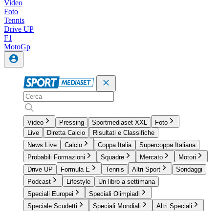
Video
Foto
Tennis
Drive UP
F1
MotoGp
Video
Pressing
Sportmediaset XXL
Foto
Live
Diretta Calcio
Risultati e Classifiche
News Live
Calcio
Coppa Italia
Supercoppa Italiana
Probabili Formazioni
Squadre
Mercato
Motori
Drive UP
Formula E
Tennis
Altri Sport
Sondaggi
Podcast
Lifestyle
Un libro a settimana
Speciali Europei
Speciali Olimpiadi
Speciale Scudetti
Speciali Mondiali
Altri Speciali