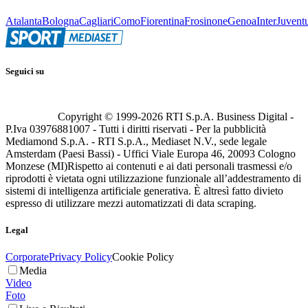
Atalanta
Bologna
Cagliari
Como
Fiorentina
Frosinone
Genoa
Inter
Juvent
Seguici su
Copyright © 1999-
2026
RTI S.p.A. Business Digital -
P.Iva 03976881007 - Tutti i diritti riservati - Per la pubblicità
Mediamond S.p.A. - RTI S.p.A., Mediaset N.V., sede legale
Amsterdam (Paesi Bassi) - Uffici Viale Europa 46, 20093 Cologno
Monzese (MI)
Rispetto ai contenuti e ai dati personali trasmessi e/o
riprodotti è vietata ogni utilizzazione funzionale all’addestramento di
sistemi di intelligenza artificiale generativa. È altresì fatto divieto
espresso di utilizzare mezzi automatizzati di data scraping.
Legal
Corporate
Privacy Policy
Cookie Policy
Media
Video
Foto