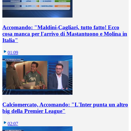
Accomando: "Maldini-Cagliari, tutto fatto! Ecco
cosa manca per l'arrivo di Mastantuono e Molina in
Italia"
01:09
Calciomercato, Accomando: "L'Inter punta un altro
big della Premier League"
02:07