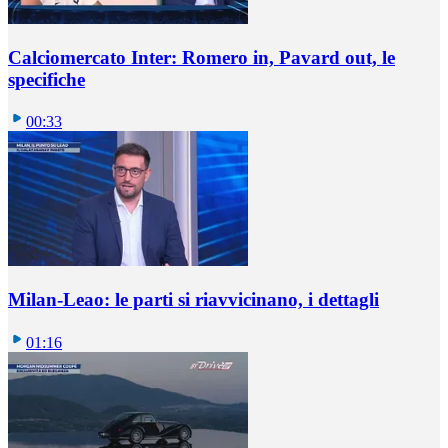
Calciomercato Inter: Romero in, Pavard out, le
specifiche
00:33
Milan-Leao: le parti si riavvicinano, i dettagli
01:16