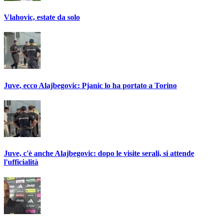
Vlahovic, estate da solo
Juve, ecco Alajbegovic: Pjanic lo ha portato a Torino
Juve, c'è anche Alajbegovic: dopo le visite serali, si attende
l'ufficialità