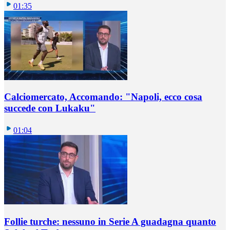
01:35
Calciomercato, Accomando: "Napoli, ecco cosa
succede con Lukaku"
01:04
Follie turche: nessuno in Serie A guadagna quanto