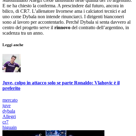
Massimiliano Allegri crede tantissimo nelle qualità del 10 argentino.
E ne ha chiesto la conferma. A prescindere dal futuro, ancora in
bilico, di CR7. L’allenatore livornese ama i calciatori tecnici e ad
uno come Dybala non intende rinunciarci. I dirigenti bianconeri
sono al lavoro per accontentarlo. Perché Dybala si senta davvero al
centro del progetto serve il
rinnovo
del contratto dell’argentino, in
scadenza tra un anno.
Leggi anche
Juve, colpo in attacco solo se parte Ronaldo: Vlahovic è il
preferito
mercato
juve
dybala
Allegri
cr7
higuain