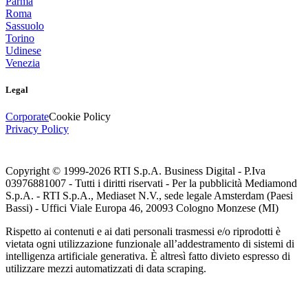
Parma
Roma
Sassuolo
Torino
Udinese
Venezia
Legal
Corporate
Cookie Policy
Privacy Policy
Copyright © 1999-
2026
RTI S.p.A. Business Digital - P.Iva
03976881007 - Tutti i diritti riservati - Per la pubblicità Mediamond
S.p.A. - RTI S.p.A., Mediaset N.V., sede legale Amsterdam (Paesi
Bassi) - Uffici Viale Europa 46, 20093 Cologno Monzese (MI)
Rispetto ai contenuti e ai dati personali trasmessi e/o riprodotti è
vietata ogni utilizzazione funzionale all’addestramento di sistemi di
intelligenza artificiale generativa. È altresì fatto divieto espresso di
utilizzare mezzi automatizzati di data scraping.