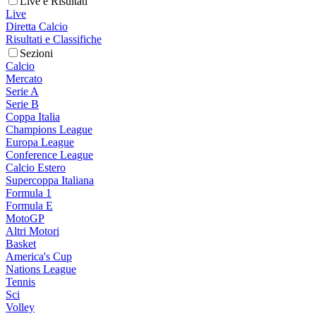
Live e Risultati
Live
Diretta Calcio
Risultati e Classifiche
Sezioni
Calcio
Mercato
Serie A
Serie B
Coppa Italia
Champions League
Europa League
Conference League
Calcio Estero
Supercoppa Italiana
Formula 1
Formula E
MotoGP
Altri Motori
Basket
America's Cup
Nations League
Tennis
Sci
Volley