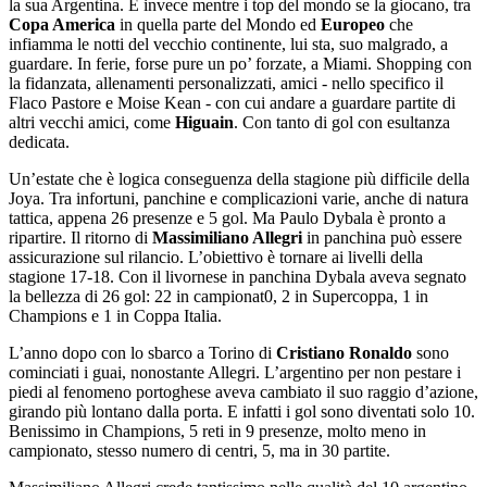
la sua Argentina. E invece mentre i top del mondo se la giocano, tra
Copa America
in quella parte del Mondo ed
Europeo
che
infiamma le notti del vecchio continente, lui sta, suo malgrado, a
guardare. In ferie, forse pure un po’ forzate, a Miami. Shopping con
la fidanzata, allenamenti personalizzati, amici - nello specifico il
Flaco Pastore e Moise Kean - con cui andare a guardare partite di
altri vecchi amici, come
Higuain
. Con tanto di gol con esultanza
dedicata.
Un’estate che è logica conseguenza della stagione più difficile della
Joya. Tra infortuni, panchine e complicazioni varie, anche di natura
tattica, appena 26 presenze e 5 gol. Ma Paulo Dybala è pronto a
ripartire. Il ritorno di
Massimiliano Allegri
in panchina può essere
assicurazione sul rilancio. L’obiettivo è tornare ai livelli della
stagione 17-18. Con il livornese in panchina Dybala aveva segnato
la bellezza di 26 gol: 22 in campionat0, 2 in Supercoppa, 1 in
Champions e 1 in Coppa Italia.
L’anno dopo con lo sbarco a Torino di
Cristiano Ronaldo
sono
cominciati i guai, nonostante Allegri. L’argentino per non pestare i
piedi al fenomeno portoghese aveva cambiato il suo raggio d’azione,
girando più lontano dalla porta. E infatti i gol sono diventati solo 10.
Benissimo in Champions, 5 reti in 9 presenze, molto meno in
campionato, stesso numero di centri, 5, ma in 30 partite.