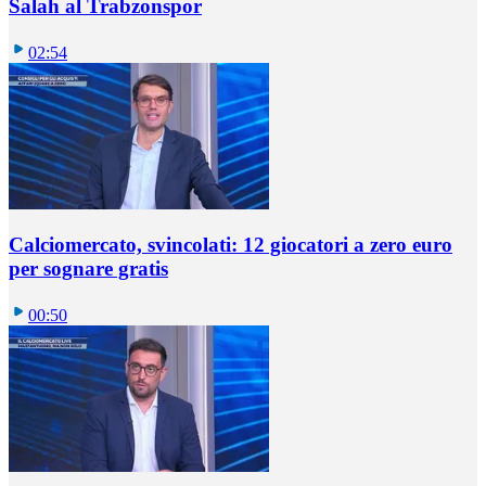
Salah al Trabzonspor
02:54
Calciomercato, svincolati: 12 giocatori a zero euro
per sognare gratis
00:50