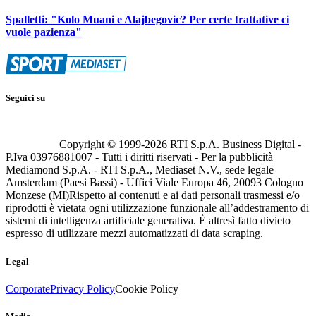
Spalletti: "Kolo Muani e Alajbegovic? Per certe trattative ci
vuole pazienza"
Seguici su
Copyright © 1999-
2026
RTI S.p.A. Business Digital -
P.Iva 03976881007 - Tutti i diritti riservati - Per la pubblicità
Mediamond S.p.A. - RTI S.p.A., Mediaset N.V., sede legale
Amsterdam (Paesi Bassi) - Uffici Viale Europa 46, 20093 Cologno
Monzese (MI)
Rispetto ai contenuti e ai dati personali trasmessi e/o
riprodotti è vietata ogni utilizzazione funzionale all’addestramento di
sistemi di intelligenza artificiale generativa. È altresì fatto divieto
espresso di utilizzare mezzi automatizzati di data scraping.
Legal
Corporate
Privacy Policy
Cookie Policy