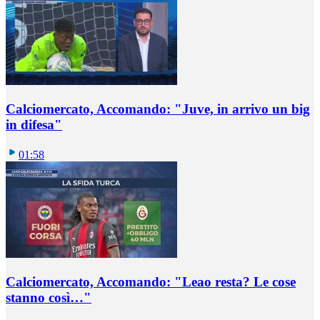
Calciomercato, Accomando: "Juve, in arrivo un big
in difesa"
01:58
Calciomercato, Accomando: "Leao resta? Le cose
stanno così…"