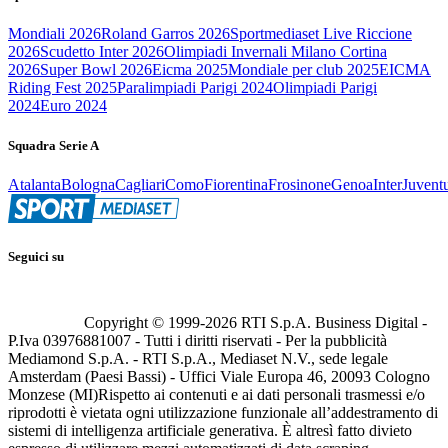
Mondiali 2026
Roland Garros 2026
Sportmediaset Live Riccione
2026
Scudetto Inter 2026
Olimpiadi Invernali Milano Cortina
2026
Super Bowl 2026
Eicma 2025
Mondiale per club 2025
EICMA
Riding Fest 2025
Paralimpiadi Parigi 2024
Olimpiadi Parigi
2024
Euro 2024
Squadra Serie A
Atalanta
Bologna
Cagliari
Como
Fiorentina
Frosinone
Genoa
Inter
Juvent
Seguici su
Copyright © 1999-
2026
RTI S.p.A. Business Digital -
P.Iva 03976881007 - Tutti i diritti riservati - Per la pubblicità
Mediamond S.p.A. - RTI S.p.A., Mediaset N.V., sede legale
Amsterdam (Paesi Bassi) - Uffici Viale Europa 46, 20093 Cologno
Monzese (MI)
Rispetto ai contenuti e ai dati personali trasmessi e/o
riprodotti è vietata ogni utilizzazione funzionale all’addestramento di
sistemi di intelligenza artificiale generativa. È altresì fatto divieto