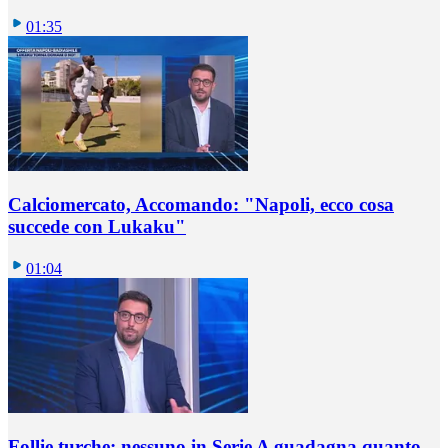
01:35
Calciomercato, Accomando: "Napoli, ecco cosa
succede con Lukaku"
01:04
Follie turche: nessuno in Serie A guadagna quanto