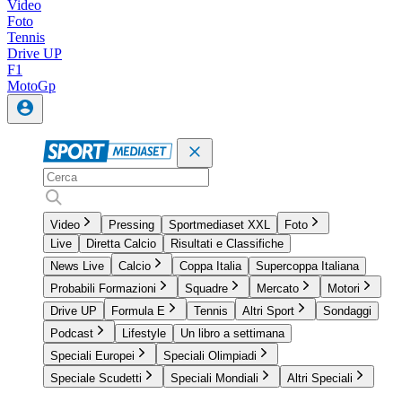
Video
Foto
Tennis
Drive UP
F1
MotoGp
Video
Pressing
Sportmediaset XXL
Foto
Live
Diretta Calcio
Risultati e Classifiche
News Live
Calcio
Coppa Italia
Supercoppa Italiana
Probabili Formazioni
Squadre
Mercato
Motori
Drive UP
Formula E
Tennis
Altri Sport
Sondaggi
Podcast
Lifestyle
Un libro a settimana
Speciali Europei
Speciali Olimpiadi
Speciale Scudetti
Speciali Mondiali
Altri Speciali