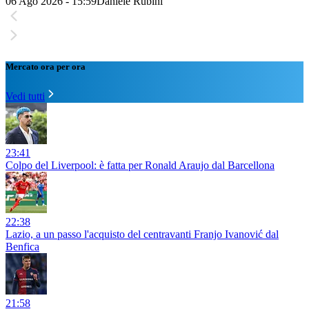
06 Ago 2026 - 15:59
Daniele Rubini
Mercato ora per ora
Vedi tutti
23:41
Colpo del Liverpool: è fatta per Ronald Araujo dal Barcellona
22:38
Lazio, a un passo l'acquisto del centravanti Franjo Ivanović dal
Benfica
21:58