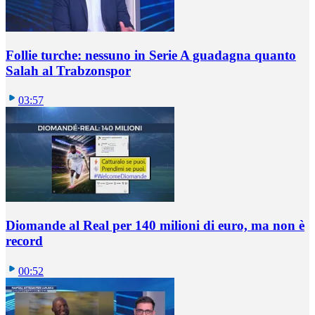
Follie turche: nessuno in Serie A guadagna quanto
Salah al Trabzonspor
03:57
Diomande al Real per 140 milioni di euro, ma non è
record
00:52