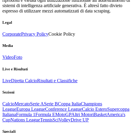
riprodotti è vietata ogni utilizzazione funzionale all’addestramento di
sistemi di intelligenza artificiale generativa. È altresì fatto divieto
espresso di utilizzare mezzi automatizzati di data scraping.
Legal
Corporate
Privacy Policy
Cookie Policy
Media
Video
Foto
Live e Risultati
Live
Diretta Calcio
Risultati e Classifiche
Sezioni
Calcio
Mercato
Serie A
Serie B
Coppa Italia
Champions
League
Europa League
Conference League
Calcio Estero
Supercoppa
Italiana
Formula 1
Formula E
MotoGP
Altri Motori
Basket
America's
Cup
Nations League
Tennis
Sci
Volley
Drive UP
Speciali