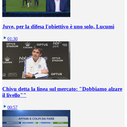
Juve, per la difesa l'obiettivo è uno solo, Lucumì
01:30
Chivu detta la linea sul mercato: "Dobbiamo alzare
il livello""
00:57