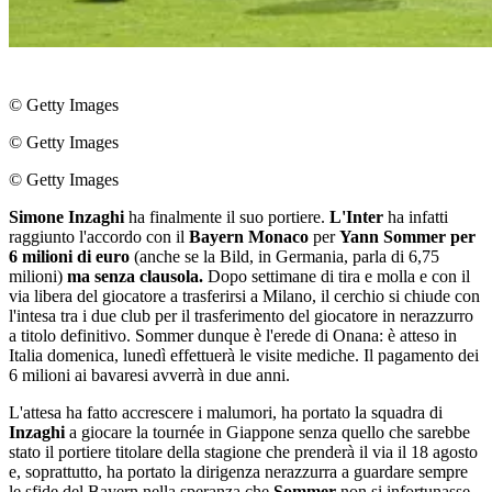
© Getty Images
© Getty Images
© Getty Images
Simone Inzaghi
ha finalmente il suo portiere.
L'Inter
ha infatti
raggiunto l'accordo con il
Bayern Monaco
per
Yann Sommer per
6 milioni di euro
(anche se la Bild, in Germania, parla di 6,75
milioni)
ma senza clausola.
Dopo settimane di tira e molla e con il
via libera del giocatore a trasferirsi a Milano, il cerchio si chiude con
l'intesa tra i due club per il trasferimento del giocatore in nerazzurro
a titolo definitivo. Sommer dunque è l'erede di Onana: è atteso in
Italia domenica, lunedì effettuerà le visite mediche. Il pagamento dei
6 milioni ai bavaresi avverrà in due anni.
L'attesa ha fatto accrescere i malumori, ha portato la squadra di
Inzaghi
a giocare la tournée in Giappone senza quello che sarebbe
stato il portiere titolare della stagione che prenderà il via il 18 agosto
e, soprattutto, ha portato la dirigenza nerazzurra a guardare sempre
le sfide del Bayern nella speranza che
Sommer
non si infortunasse.