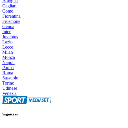
Bologna
Cagliari
Como
Fiorentina
Frosinone
Genoa
Inter
Juventus
Lazio
Lecce
Milan
Monza
Napoli
Parma
Roma
Sassuolo
Torino
Udinese
Venezia
Seguici su