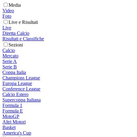
Media
Video
Foto
Live e Risultati
Live
Diretta Calcio
Risultati e Classifiche
Sezioni
Calcio
Mercato
Serie A
Serie B
Coppa Italia
Champions League
Europa League
Conference League
Calcio Estero
Supercoppa Italiana
Formula 1
Formula E
MotoGP
Altri Motori
Basket
America's Cup