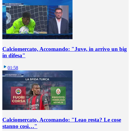
Calciomercato, Accomando: "Juve, in arrivo un big
in difesa"
01:58
Calciomercato, Accomando: "Leao resta? Le cose
stanno così…"