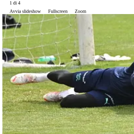
1
di 4
Avvia slideshow
Fullscreen
Zoom