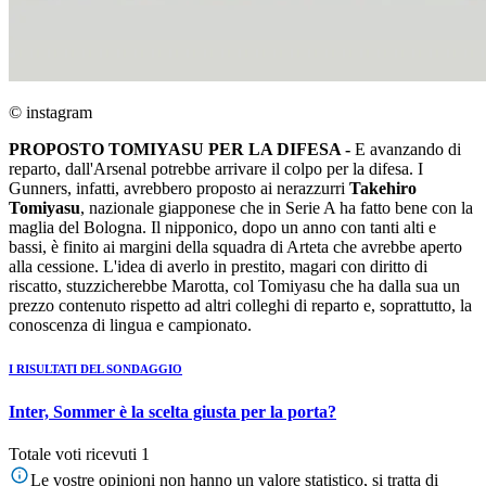
© instagram
PROPOSTO TOMIYASU PER LA DIFESA -
E avanzando di
reparto, dall'Arsenal potrebbe arrivare il colpo per la difesa. I
Gunners, infatti, avrebbero proposto ai nerazzurri
Takehiro
Tomiyasu
, nazionale giapponese che in Serie A ha fatto bene con la
maglia del Bologna. Il nipponico, dopo un anno con tanti alti e
bassi, è finito ai margini della squadra di Arteta che avrebbe aperto
alla cessione. L'idea di averlo in prestito, magari con diritto di
riscatto, stuzzicherebbe Marotta, col Tomiyasu che ha dalla sua un
prezzo contenuto rispetto ad altri colleghi di reparto e, soprattutto, la
conoscenza di lingua e campionato.
I RISULTATI DEL SONDAGGIO
Inter, Sommer è la scelta giusta per la porta?
Totale voti ricevuti 1
Le vostre opinioni non hanno un valore statistico, si tratta di