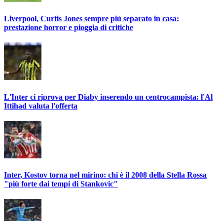
Liverpool, Curtis Jones sempre più separato in casa:
prestazione horror e pioggia di critiche
L'Inter ci riprova per Diaby inserendo un centrocampista: l'Al
Ittihad valuta l'offerta
Inter, Kostov torna nel mirino: chi è il 2008 della Stella Rossa
"più forte dai tempi di Stankovic"