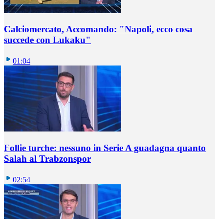
Calciomercato, Accomando: "Napoli, ecco cosa
succede con Lukaku"
01:04
Follie turche: nessuno in Serie A guadagna quanto
Salah al Trabzonspor
02:54