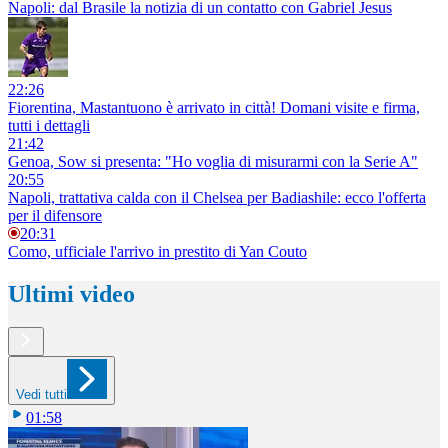
Napoli: dal Brasile la notizia di un contatto con Gabriel Jesus
22:26
Fiorentina, Mastantuono è arrivato in città! Domani visite e firma,
tutti i dettagli
21:42
Genoa, Sow si presenta: "Ho voglia di misurarmi con la Serie A"
20:55
Napoli, trattativa calda con il Chelsea per Badiashile: ecco l'offerta
per il difensore
20:31
Como, ufficiale l'arrivo in prestito di Yan Couto
Ultimi video
Vedi tutti
01:58