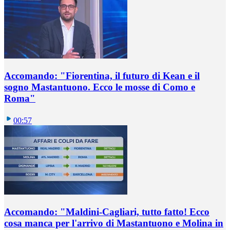
Accomando: "Fiorentina, il futuro di Kean e il
sogno Mastantuono. Ecco le mosse di Como e
Roma"
00:57
Accomando: "Maldini-Cagliari, tutto fatto! Ecco
cosa manca per l'arrivo di Mastantuono e Molina in