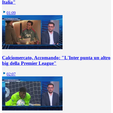
Italia"
01:09
Calciomercato, Accomando: "L'Inter punta un altro
big della Premier League"
02:07