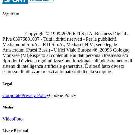
Seguici su
Copyright © 1999-
2026
RTI S.p.A. Business Digital -
P.Iva 03976881007 - Tutti i diritti riservati - Per la pubblicità
Mediamond S.p.A. - RTI S.p.A., Mediaset N.V., sede legale
Amsterdam (Paesi Bassi) - Uffici Viale Europa 46, 20093 Cologno
Monzese (MI)
Rispetto ai contenuti e ai dati personali trasmessi e/o
riprodotti è vietata ogni utilizzazione funzionale all’addestramento di
sistemi di intelligenza artificiale generativa. È altresì fatto divieto
espresso di utilizzare mezzi automatizzati di data scraping.
Legal
Corporate
Privacy Policy
Cookie Policy
Media
Video
Foto
Live e Risultati