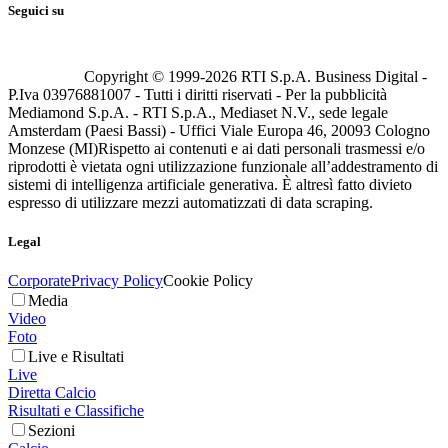
Seguici su
Copyright © 1999-
2026
RTI S.p.A. Business Digital -
P.Iva 03976881007 - Tutti i diritti riservati - Per la pubblicità
Mediamond S.p.A. - RTI S.p.A., Mediaset N.V., sede legale
Amsterdam (Paesi Bassi) - Uffici Viale Europa 46, 20093 Cologno
Monzese (MI)
Rispetto ai contenuti e ai dati personali trasmessi e/o
riprodotti è vietata ogni utilizzazione funzionale all’addestramento di
sistemi di intelligenza artificiale generativa. È altresì fatto divieto
espresso di utilizzare mezzi automatizzati di data scraping.
Legal
Corporate
Privacy Policy
Cookie Policy
Media
Video
Foto
Live e Risultati
Live
Diretta Calcio
Risultati e Classifiche
Sezioni