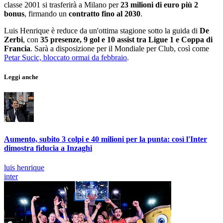
classe 2001 si trasferirà a Milano per
23 milioni di euro più 2
bonus
, firmando un
contratto fino al 2030
.
Luis Henrique è reduce da un'ottima stagione sotto la guida di
De
Zerbi
, con
35 presenze, 9 gol e 10 assist tra Ligue 1 e Coppa di
Francia
. Sarà a disposizione per il Mondiale per Club, così come
Petar Sucic, bloccato ormai da febbraio
.
Leggi anche
Aumento, subito 3 colpi e 40 milioni per la punta: così l'Inter
dimostra fiducia a Inzaghi
luis henrique
inter