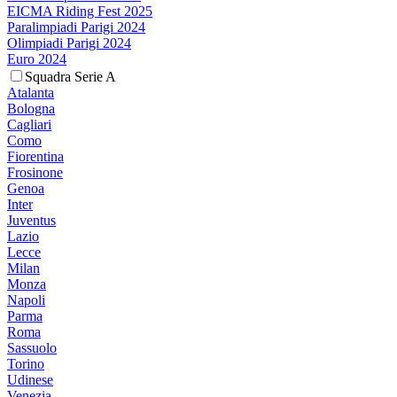
EICMA Riding Fest 2025
Paralimpiadi Parigi 2024
Olimpiadi Parigi 2024
Euro 2024
Squadra Serie A
Atalanta
Bologna
Cagliari
Como
Fiorentina
Frosinone
Genoa
Inter
Juventus
Lazio
Lecce
Milan
Monza
Napoli
Parma
Roma
Sassuolo
Torino
Udinese
Venezia