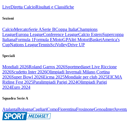
Live
Diretta Calcio
Risultati e Classifiche
Sezioni
Calcio
Mercato
Serie A
Serie B
Coppa Italia
Champions
League
Europa League
Conference League
Calcio Estero
Supercoppa
Italiana
Formula 1
Formula E
MotoGP
Altri Motori
Basket
America's
Cup
Nations League
Tennis
Sci
Volley
Drive UP
Speciali
Mondiali 2026
Roland Garros 2026
Sportmediaset Live Riccione
2026
Scudetto Inter 2026
Olimpiadi Invernali Milano Cortina
2026
Super Bowl 2026
Eicma 2025
Mondiale per club 2025
EICMA
Riding Fest 2025
Paralimpiadi Parigi 2024
Olimpiadi Parigi
2024
Euro 2024
Squadra Serie A
Atalanta
Bologna
Cagliari
Como
Fiorentina
Frosinone
Genoa
Inter
Juvent