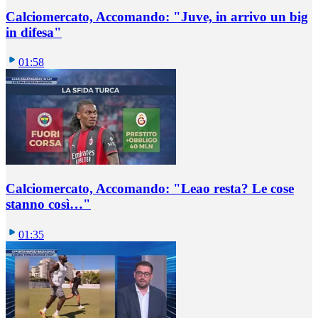
Calciomercato, Accomando: "Juve, in arrivo un big
in difesa"
01:58
Calciomercato, Accomando: "Leao resta? Le cose
stanno così…"
01:35