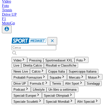
Video
Foto
Tennis
Drive UP
F1
MotoGp
Video
Pressing
Sportmediaset XXL
Foto
Live
Diretta Calcio
Risultati e Classifiche
News Live
Calcio
Coppa Italia
Supercoppa Italiana
Probabili Formazioni
Squadre
Mercato
Motori
Drive UP
Formula E
Tennis
Altri Sport
Sondaggi
Podcast
Lifestyle
Un libro a settimana
Speciali Europei
Speciali Olimpiadi
Speciale Scudetti
Speciali Mondiali
Altri Speciali