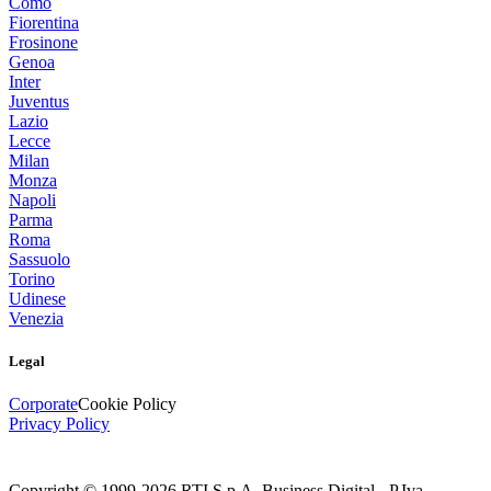
Como
Fiorentina
Frosinone
Genoa
Inter
Juventus
Lazio
Lecce
Milan
Monza
Napoli
Parma
Roma
Sassuolo
Torino
Udinese
Venezia
Legal
Corporate
Cookie Policy
Privacy Policy
Copyright © 1999-
2026
RTI S.p.A. Business Digital - P.Iva