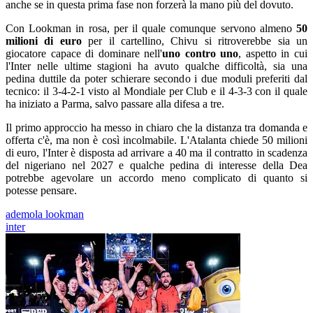
anche se in questa prima fase non forzerà la mano più del dovuto.
Con Lookman in rosa, per il quale comunque servono almeno
50
milioni di euro
per il cartellino, Chivu si ritroverebbe sia un
giocatore capace di dominare nell'
uno contro uno
, aspetto in cui
l'Inter nelle ultime stagioni ha avuto qualche difficoltà, sia una
pedina duttile da poter schierare secondo i due moduli preferiti dal
tecnico: il 3-4-2-1 visto al Mondiale per Club e il 4-3-3 con il quale
ha iniziato a Parma, salvo passare alla difesa a tre.
Il primo approccio ha messo in chiaro che la distanza tra domanda e
offerta c'è, ma non è così incolmabile. L'Atalanta chiede 50 milioni
di euro, l'Inter è disposta ad arrivare a 40 ma il contratto in scadenza
del nigeriano nel 2027 e qualche pedina di interesse della Dea
potrebbe agevolare un accordo meno complicato di quanto si
potesse pensare.
ademola lookman
inter