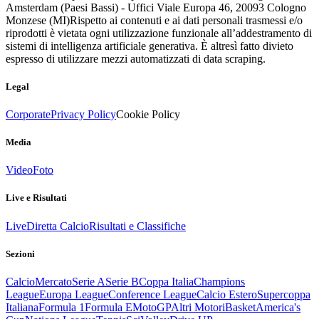
Amsterdam (Paesi Bassi) - Uffici Viale Europa 46, 20093 Cologno
Monzese (MI)
Rispetto ai contenuti e ai dati personali trasmessi e/o
riprodotti è vietata ogni utilizzazione funzionale all’addestramento di
sistemi di intelligenza artificiale generativa. È altresì fatto divieto
espresso di utilizzare mezzi automatizzati di data scraping.
Legal
Corporate
Privacy Policy
Cookie Policy
Media
Video
Foto
Live e Risultati
Live
Diretta Calcio
Risultati e Classifiche
Sezioni
Calcio
Mercato
Serie A
Serie B
Coppa Italia
Champions
League
Europa League
Conference League
Calcio Estero
Supercoppa
Italiana
Formula 1
Formula E
MotoGP
Altri Motori
Basket
America's