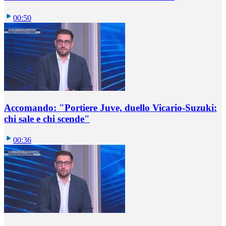
00:50
Accomando: "Portiere Juve, duello Vicario-Suzuki:
chi sale e chi scende"
00:36