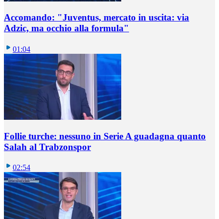
Accomando: "Juventus, mercato in uscita: via
Adzic, ma occhio alla formula"
01:04
Follie turche: nessuno in Serie A guadagna quanto
Salah al Trabzonspor
02:54