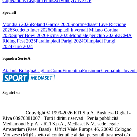
Cup
Nations League
Tennis
Sci
Volley
Drive UP
Speciali
Mondiali 2026
Roland Garros 2026
Sportmediaset Live Riccione
2026
Scudetto Inter 2026
Olimpiadi Invernali Milano Cortina
2026
Super Bowl 2026
Eicma 2025
Mondiale per club 2025
EICMA
Riding Fest 2025
Paralimpiadi Parigi 2024
Olimpiadi Parigi
2024
Euro 2024
Squadra Serie A
Atalanta
Bologna
Cagliari
Como
Fiorentina
Frosinone
Genoa
Inter
Juvent
Seguici su
Copyright © 1999-
2026
RTI S.p.A. Business Digital -
P.Iva 03976881007 - Tutti i diritti riservati - Per la pubblicità
Mediamond S.p.A. - RTI S.p.A., Mediaset N.V., sede legale
Amsterdam (Paesi Bassi) - Uffici Viale Europa 46, 20093 Cologno
Monzese (MI)
Rispetto ai contenuti e ai dati personali trasmessi e/o