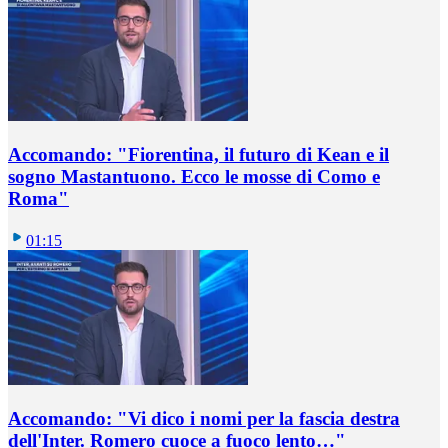
Accomando: "Fiorentina, il futuro di Kean e il
sogno Mastantuono. Ecco le mosse di Como e
Roma"
01:15
Accomando: "Vi dico i nomi per la fascia destra
dell'Inter. Romero cuoce a fuoco lento…"