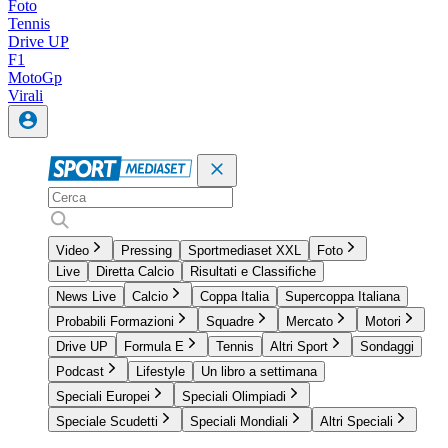
Foto
Tennis
Drive UP
F1
MotoGp
Virali
Video
Pressing
Sportmediaset XXL
Foto
Live
Diretta Calcio
Risultati e Classifiche
News Live
Calcio
Coppa Italia
Supercoppa Italiana
Probabili Formazioni
Squadre
Mercato
Motori
Drive UP
Formula E
Tennis
Altri Sport
Sondaggi
Podcast
Lifestyle
Un libro a settimana
Speciali Europei
Speciali Olimpiadi
Speciale Scudetti
Speciali Mondiali
Altri Speciali