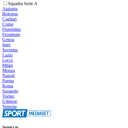
Squadra Serie A
Atalanta
Bologna
Cagliari
Como
Fiorentina
Frosinone
Genoa
Inter
Juventus
Lazio
Lecce
Milan
Monza
Napoli
Parma
Roma
Sassuolo
Torino
Udinese
Venezia
Seguici su