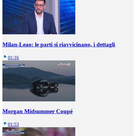
Milan-Leao: le parti si riavvicinano, i dettagli
01:16
Morgan Midsummer Coupé
01:53