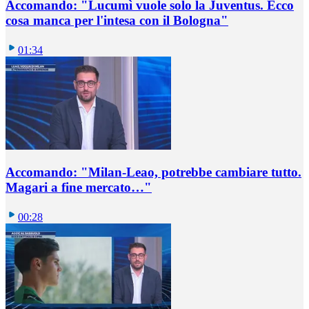
Accomando: "Lucumì vuole solo la Juventus. Ecco
cosa manca per l'intesa con il Bologna"
01:34
Accomando: "Milan-Leao, potrebbe cambiare tutto.
Magari a fine mercato…"
00:28