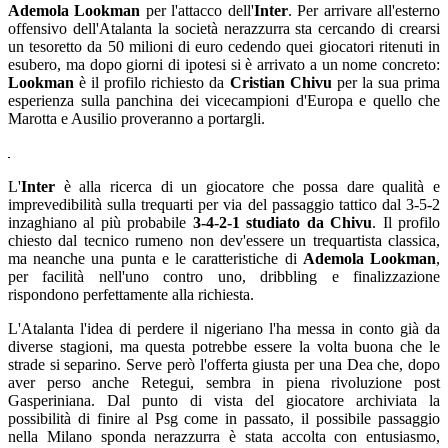
Ademola Lookman
per l'attacco dell'
Inter
. Per arrivare all'esterno
offensivo dell'Atalanta la società nerazzurra sta cercando di crearsi
un tesoretto da 50 milioni di euro cedendo quei giocatori ritenuti in
esubero, ma dopo giorni di ipotesi si è arrivato a un nome concreto:
Lookman
è il profilo richiesto da
Cristian Chivu
per la sua prima
esperienza sulla panchina dei vicecampioni d'Europa e quello che
Marotta e Ausilio proveranno a portargli.
L'
Inter
è alla ricerca di un giocatore che possa dare qualità e
imprevedibilità sulla trequarti per via del passaggio tattico dal 3-5-2
inzaghiano al più probabile
3-4-2-1 studiato da Chivu
. Il profilo
chiesto dal tecnico rumeno non dev'essere un trequartista classica,
ma neanche una punta e le caratteristiche di
Ademola Lookman
,
per facilità nell'uno contro uno, dribbling e finalizzazione
rispondono perfettamente alla richiesta.
L'Atalanta l'idea di perdere il nigeriano l'ha messa in conto già da
diverse stagioni, ma questa potrebbe essere la volta buona che le
strade si separino. Serve però l'offerta giusta per una Dea che, dopo
aver perso anche Retegui, sembra in piena rivoluzione post
Gasperiniana. Dal punto di vista del giocatore archiviata la
possibilità di finire al Psg come in passato, il possibile passaggio
nella Milano sponda nerazzurra è stata accolta con entusiasmo,