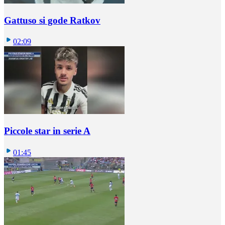
Gattuso si gode Ratkov
02:09
Piccole star in serie A
01:45