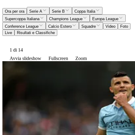
Ora per ora
Serie A
Serie B
Coppa Italia
Supercoppa Italiana
Champions League
Europa League
Conference League
Calcio Estero
Squadre
Video
Foto
Live
Risultati e Classifiche
1
di 14
Avvia slideshow
Fullscreen
Zoom