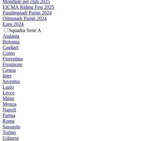
Mondiale per club 2025
EICMA Riding Fest 2025
Paralimpiadi Parigi 2024
Olimpiadi Parigi 2024
Euro 2024
Squadra Serie A
Atalanta
Bologna
Cagliari
Como
Fiorentina
Frosinone
Genoa
Inter
Juventus
Lazio
Lecce
Milan
Monza
Napoli
Parma
Roma
Sassuolo
Torino
Udinese