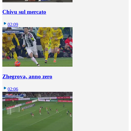
Chivu sul mercato
02:09
Zhegrova, anno zero
02:06