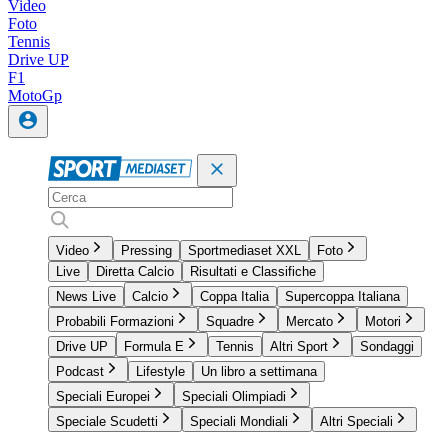
Video
Foto
Tennis
Drive UP
F1
MotoGp
Video
Pressing
Sportmediaset XXL
Foto
Live
Diretta Calcio
Risultati e Classifiche
News Live
Calcio
Coppa Italia
Supercoppa Italiana
Probabili Formazioni
Squadre
Mercato
Motori
Drive UP
Formula E
Tennis
Altri Sport
Sondaggi
Podcast
Lifestyle
Un libro a settimana
Speciali Europei
Speciali Olimpiadi
Speciale Scudetti
Speciali Mondiali
Altri Speciali