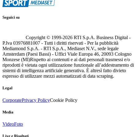
Seguici su
Copyright © 1999-
2026
RTI S.p.A. Business Digital -
P.Iva 03976881007 - Tutti i diritti riservati - Per la pubblicità
Mediamond S.p.A. - RTI S.p.A., Mediaset N.V., sede legale
Amsterdam (Paesi Bassi) - Uffici Viale Europa 46, 20093 Cologno
Monzese (MI)
Rispetto ai contenuti e ai dati personali trasmessi e/o
riprodotti è vietata ogni utilizzazione funzionale all’addestramento di
sistemi di intelligenza artificiale generativa. È altresì fatto divieto
espresso di utilizzare mezzi automatizzati di data scraping.
Legal
Corporate
Privacy Policy
Cookie Policy
Media
Video
Foto
Live e Risultati