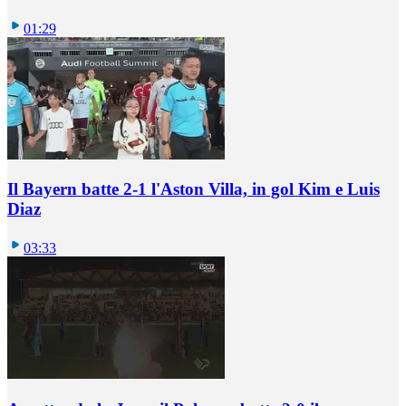
01:29
Il Bayern batte 2-1 l'Aston Villa, in gol Kim e Luis
Diaz
03:33