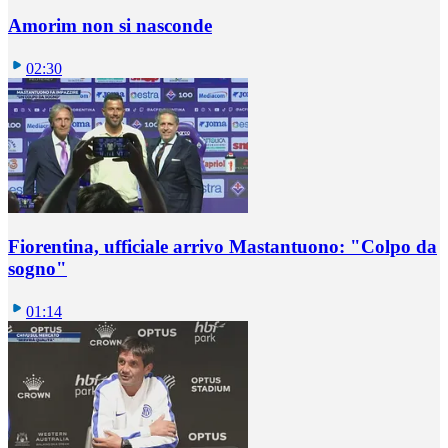
Amorim non si nasconde
02:30
Fiorentina, ufficiale arrivo Mastantuono: "Colpo da
sogno"
01:14