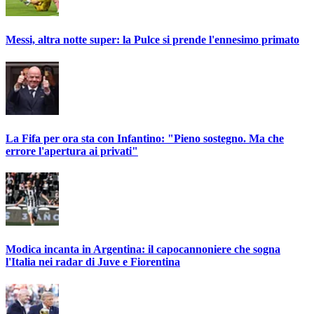
Messi, altra notte super: la Pulce si prende l'ennesimo primato
La Fifa per ora sta con Infantino: "Pieno sostegno. Ma che
errore l'apertura ai privati"
Modica incanta in Argentina: il capocannoniere che sogna
l'Italia nei radar di Juve e Fiorentina