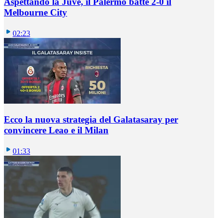
Aspettando la Juve, il Palermo batte 2-0 il
Melbourne City
02:23
Ecco la nuova strategia del Galatasaray per
convincere Leao e il Milan
01:33