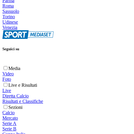
Parma
Roma
Sassuolo
Torino
Udinese
Venezia
Seguici su
Media
Video
Foto
Live e Risultati
Live
Diretta Calcio
Risultati e Classifiche
Sezioni
Calcio
Mercato
Serie A
Serie B