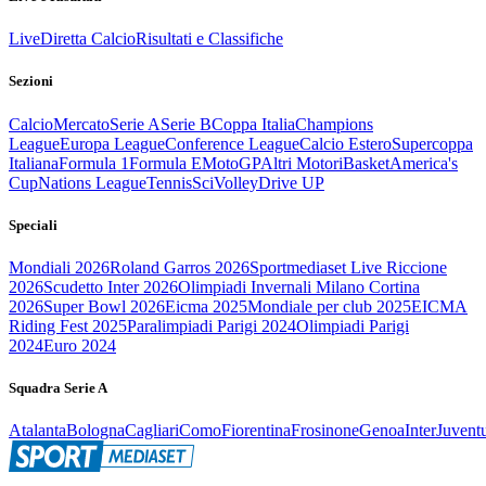
Live
Diretta Calcio
Risultati e Classifiche
Sezioni
Calcio
Mercato
Serie A
Serie B
Coppa Italia
Champions
League
Europa League
Conference League
Calcio Estero
Supercoppa
Italiana
Formula 1
Formula E
MotoGP
Altri Motori
Basket
America's
Cup
Nations League
Tennis
Sci
Volley
Drive UP
Speciali
Mondiali 2026
Roland Garros 2026
Sportmediaset Live Riccione
2026
Scudetto Inter 2026
Olimpiadi Invernali Milano Cortina
2026
Super Bowl 2026
Eicma 2025
Mondiale per club 2025
EICMA
Riding Fest 2025
Paralimpiadi Parigi 2024
Olimpiadi Parigi
2024
Euro 2024
Squadra Serie A
Atalanta
Bologna
Cagliari
Como
Fiorentina
Frosinone
Genoa
Inter
Juvent