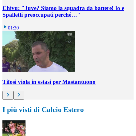
Chivu: "Juve? Siamo la squadra da battere! Io e
Spalletti preoccupati perché…"
01:30
Tifosi viola in estasi per Mastantuono
I più visti di Calcio Estero