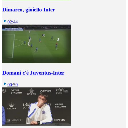
Dimarco, gioiello Inter
02:44
Domani c'è Juventus-Inter
00:59