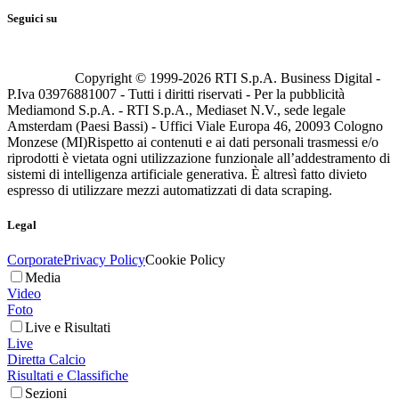
Seguici su
Copyright © 1999-
2026
RTI S.p.A. Business Digital -
P.Iva 03976881007 - Tutti i diritti riservati - Per la pubblicità
Mediamond S.p.A. - RTI S.p.A., Mediaset N.V., sede legale
Amsterdam (Paesi Bassi) - Uffici Viale Europa 46, 20093 Cologno
Monzese (MI)
Rispetto ai contenuti e ai dati personali trasmessi e/o
riprodotti è vietata ogni utilizzazione funzionale all’addestramento di
sistemi di intelligenza artificiale generativa. È altresì fatto divieto
espresso di utilizzare mezzi automatizzati di data scraping.
Legal
Corporate
Privacy Policy
Cookie Policy
Media
Video
Foto
Live e Risultati
Live
Diretta Calcio
Risultati e Classifiche
Sezioni