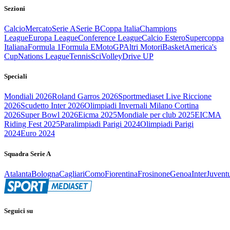
Sezioni
Calcio
Mercato
Serie A
Serie B
Coppa Italia
Champions
League
Europa League
Conference League
Calcio Estero
Supercoppa
Italiana
Formula 1
Formula E
MotoGP
Altri Motori
Basket
America's
Cup
Nations League
Tennis
Sci
Volley
Drive UP
Speciali
Mondiali 2026
Roland Garros 2026
Sportmediaset Live Riccione
2026
Scudetto Inter 2026
Olimpiadi Invernali Milano Cortina
2026
Super Bowl 2026
Eicma 2025
Mondiale per club 2025
EICMA
Riding Fest 2025
Paralimpiadi Parigi 2024
Olimpiadi Parigi
2024
Euro 2024
Squadra Serie A
Atalanta
Bologna
Cagliari
Como
Fiorentina
Frosinone
Genoa
Inter
Juvent
Seguici su