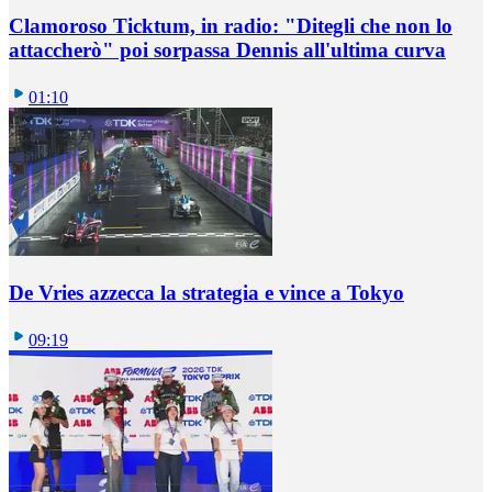
Clamoroso Ticktum, in radio: "Ditegli che non lo
attaccherò" poi sorpassa Dennis all'ultima curva
01:10
De Vries azzecca la strategia e vince a Tokyo
09:19