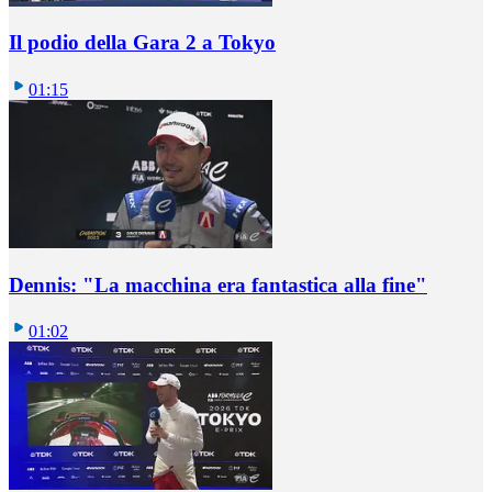
Il podio della Gara 2 a Tokyo
01:15
Dennis: "La macchina era fantastica alla fine"
01:02