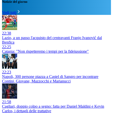
Notizie del giorno
Vedi tutti
22:38
Lazio, a un passo l'acquisto del centravanti Franjo Ivanović dal
Benfica
22:25
Catania: "Non rispetteremo i tempi per la fideiussione"
22:23
Napoli, 300 persone piazza a Castel di Sangro per incontrare
Contini, Giovane, Mazzocchi e Marianucci
21:58
Cagliari, doppio colpo a segno: fatta per Daniel Maldini e Kevin
Carlos, i dettagli delle trattative