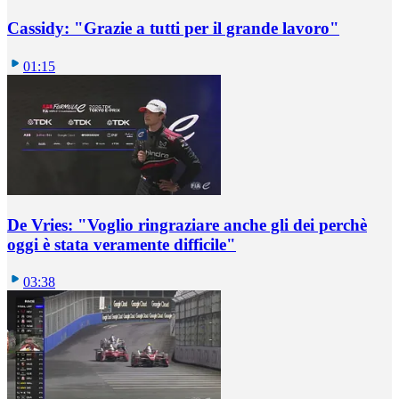
Cassidy: "Grazie a tutti per il grande lavoro"
01:15
De Vries: "Voglio ringraziare anche gli dei perchè
oggi è stata veramente difficile"
03:38