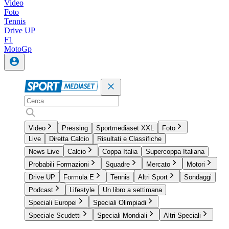
Video
Foto
Tennis
Drive UP
F1
MotoGp
Video
Pressing
Sportmediaset XXL
Foto
Live
Diretta Calcio
Risultati e Classifiche
News Live
Calcio
Coppa Italia
Supercoppa Italiana
Probabili Formazioni
Squadre
Mercato
Motori
Drive UP
Formula E
Tennis
Altri Sport
Sondaggi
Podcast
Lifestyle
Un libro a settimana
Speciali Europei
Speciali Olimpiadi
Speciale Scudetti
Speciali Mondiali
Altri Speciali