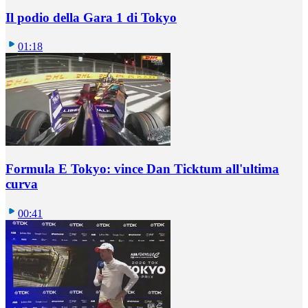
Il podio della Gara 1 di Tokyo
01:18
Formula E Tokyo: vince Dan Ticktum all'ultima
curva
00:41