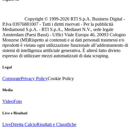
Copyright © 1999-
2026
RTI S.p.A. Business Digital -
P.Iva 03976881007 - Tutti i diritti riservati - Per la pubblicità
Mediamond S.p.A. - RTI S.p.A., Mediaset N.V., sede legale
Amsterdam (Paesi Bassi) - Uffici Viale Europa 46, 20093 Cologno
Monzese (MI)
Rispetto ai contenuti e ai dati personali trasmessi e/o
riprodotti è vietata ogni utilizzazione funzionale all’addestramento di
sistemi di intelligenza artificiale generativa. È altresì fatto divieto
espresso di utilizzare mezzi automatizzati di data scraping.
Legal
Corporate
Privacy Policy
Cookie Policy
Media
Video
Foto
Live e Risultati
Live
Diretta Calcio
Risultati e Classifiche