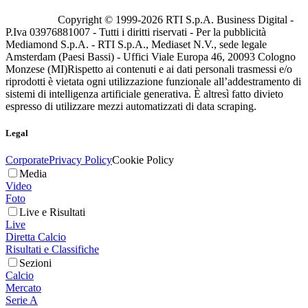
Copyright © 1999-
2026
RTI S.p.A. Business Digital -
P.Iva 03976881007 - Tutti i diritti riservati - Per la pubblicità
Mediamond S.p.A. - RTI S.p.A., Mediaset N.V., sede legale
Amsterdam (Paesi Bassi) - Uffici Viale Europa 46, 20093 Cologno
Monzese (MI)
Rispetto ai contenuti e ai dati personali trasmessi e/o
riprodotti è vietata ogni utilizzazione funzionale all’addestramento di
sistemi di intelligenza artificiale generativa. È altresì fatto divieto
espresso di utilizzare mezzi automatizzati di data scraping.
Legal
Corporate
Privacy Policy
Cookie Policy
Media
Video
Foto
Live e Risultati
Live
Diretta Calcio
Risultati e Classifiche
Sezioni
Calcio
Mercato
Serie A