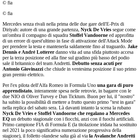
© fia
© fia
Mercedes senza rivali nella prima delle due gare dell'E-Prix di
Diriyah: autore di una grande partenza,
Nyck De Vries
segue come
un'ombra il compagno di squadra
Stoffel Vandoorne
ed approfitta
di un errore di quest'ultimo in fase di attivazione dell'Attack Mode
per prendere la testa e mantenerla saldamente fino al traguardo.
Jake
Dennis e André Lotterer
danno vita ad una sfida piuttosto accesa
per la terza posizione ed alla fine sul gradino più basso del podio
sale il britannico del team Andretti.
Debutto senza acuti per
Antonio Giovinazzi
che chiude in ventesima posizione il suo primo
gran premio elettrico.
Per l'ex pilota dell'Alfa Romeo in Formula Uno
una gara di puro
apprendistato
, interamente spesa nelle retrovie, in bagarre con le
due NIO di Oliver Turvey e Dan Ticktum. Buon per lui, il "nostro"
ha subito la possibilità di mettere a frutto questo primo "test in gara"
nella replica del sabato sera. Là davanti intanto la scena la rubano
Nyck De Vries e Stoffel Vandoorne che regalano a Mercedes
EQ
un debutto stagionale con i fiocchi, anzi con il fuochi artificiali.
Primo campione FIA di Formula E (la titolazione iridata ha sostituito
nel 2021 la poco significativa numerazione progressiva della
stagione), il folletto olandese salta già al via
la Avalanche Andretti