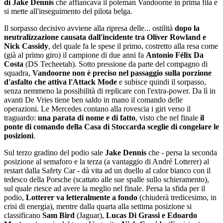
di Jake Dennis
che affiancava il poleman Vandoorne in prima fila e
si mette all'inseguimento del pilota belga.
Il sorpasso decisivo avviene alla ripresa delle... ostilità
dopo la
neutralizzazione causata dall'incidente tra Oliver Rowland e
Nick Cassidy
, del quale fa le spese il primo, costretto alla resa come
(già al primo giro) il campione di due anni fa
Antonio Félix Da
Costa
(DS Techeetah). Sotto pressione da parte del compagno di
squadra,
Vandoorne non è preciso nel passaggio sulla porzione
d'asfalto che attiva l'Attack Mode
e subisce quindi il sorpasso,
senza nemmeno la possibilità di replicare con l'extra-power. Da lì in
avanti De Vries tiene ben saldo in mano il comando delle
operazioni. Le Mercedes contano alla rovescia i giri verso il
traguardo:
una parata di nome e di fatto
, visto che nel finale
il
ponte di comando della Casa di Stoccarda sceglie di congelare le
posizioni
.
Sul terzo gradino del podio sale
Jake Dennis
che - persa la seconda
posizione al semaforo e la terza (a vantaggio di André Lotterer) al
restart dalla Safety Car - dà vita ad un duello al calor bianco con il
tedesco della Porsche (scattato alle sue spalle sullo schieramento),
sul quale riesce ad avere la meglio nel finale. Persa la sfida per il
podio,
Lotterer va letteralmente a fondo
(chiuderà tredicesimo, in
crisi di energia), mentre dalla quarta alla settima posizione si
classificano
Sam Bird
(Jaguar),
Lucas Di Grassi e Edoardo