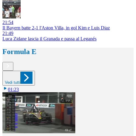
21:54
Il Bayern batte 2-1 l'Aston Villa, in gol Kim e Luis Diaz
21:49
Luca Zidane lascia il Granada e passa al Leganés
Formula E
Vedi tutti
01:23