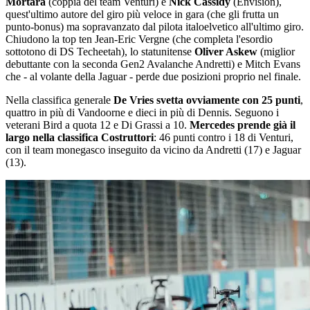
Mortara
(coppia del team Venturi) e
Nick Cassidy
(Envision),
quest'ultimo autore del giro più veloce in gara (che gli frutta un
punto-bonus) ma sopravanzato dal pilota italoelvetico all'ultimo giro.
Chiudono la top ten Jean-Eric Vergne (che completa l'esordio
sottotono di DS Techeetah), lo statunitense
Oliver Askew
(miglior
debuttante con la seconda Gen2 Avalanche Andretti) e Mitch Evans
che - al volante della Jaguar - perde due posizioni proprio nel finale.
Nella classifica generale
De Vries svetta ovviamente con 25 punti
,
quattro in più di Vandoorne e dieci in più di Dennis. Seguono i
veterani Bird a quota 12 e Di Grassi a 10.
Mercedes prende già il
largo nella classifica Costruttori
: 46 punti contro i 18 di Venturi,
con il team monegasco inseguito da vicino da Andretti (17) e Jaguar
(13).