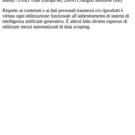
Bassi) - Uffici Viale Europa 46, 20093 Cologno Monzese (MI)
Rispetto ai contenuti e ai dati personali trasmessi e/o riprodotti è
vietata ogni utilizzazione funzionale all’addestramento di sistemi di
intelligenza artificiale generativa. È altresì fatto divieto espresso di
utilizzare mezzi automatizzati di data scraping.