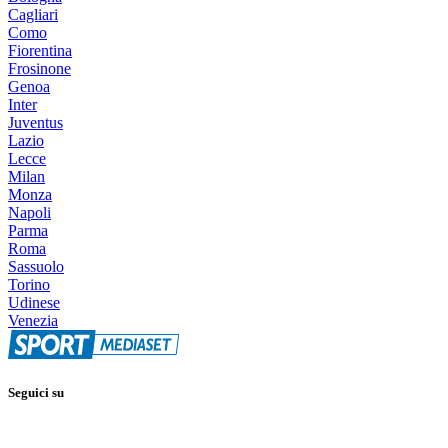
Cagliari
Como
Fiorentina
Frosinone
Genoa
Inter
Juventus
Lazio
Lecce
Milan
Monza
Napoli
Parma
Roma
Sassuolo
Torino
Udinese
Venezia
Seguici su