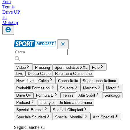
Foto
Tennis
Drive UP
F1
MotoGp
Video
Pressing
Sportmediaset XXL
Foto
Live
Diretta Calcio
Risultati e Classifiche
News Live
Calcio
Coppa Italia
Supercoppa Italiana
Probabili Formazioni
Squadre
Mercato
Motori
Drive UP
Formula E
Tennis
Altri Sport
Sondaggi
Podcast
Lifestyle
Un libro a settimana
Speciali Europei
Speciali Olimpiadi
Speciale Scudetti
Speciali Mondiali
Altri Speciali
Seguici anche su