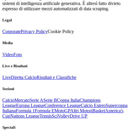
sistemi di intelligenza artificiale generativa. È altresì fatto divieto
espresso di utilizzare mezzi automatizzati di data scraping.
Legal
Corporate
Privacy Policy
Cookie Policy
Media
Video
Foto
Live e Risultati
Live
Diretta Calcio
Risultati e Classifiche
Sezioni
Calcio
Mercato
Serie A
Serie B
Coppa Italia
Champions
League
Europa League
Conference League
Calcio Estero
Supercoppa
Italiana
Formula 1
Formula E
MotoGP
Altri Motori
Basket
America's
Cup
Nations League
Tennis
Sci
Volley
Drive UP
Speciali