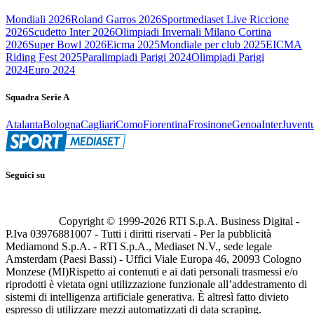
Mondiali 2026
Roland Garros 2026
Sportmediaset Live Riccione
2026
Scudetto Inter 2026
Olimpiadi Invernali Milano Cortina
2026
Super Bowl 2026
Eicma 2025
Mondiale per club 2025
EICMA
Riding Fest 2025
Paralimpiadi Parigi 2024
Olimpiadi Parigi
2024
Euro 2024
Squadra Serie A
Atalanta
Bologna
Cagliari
Como
Fiorentina
Frosinone
Genoa
Inter
Juvent
Seguici su
Copyright © 1999-
2026
RTI S.p.A. Business Digital -
P.Iva 03976881007 - Tutti i diritti riservati - Per la pubblicità
Mediamond S.p.A. - RTI S.p.A., Mediaset N.V., sede legale
Amsterdam (Paesi Bassi) - Uffici Viale Europa 46, 20093 Cologno
Monzese (MI)
Rispetto ai contenuti e ai dati personali trasmessi e/o
riprodotti è vietata ogni utilizzazione funzionale all’addestramento di
sistemi di intelligenza artificiale generativa. È altresì fatto divieto
espresso di utilizzare mezzi automatizzati di data scraping.