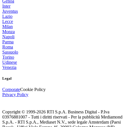
Genoa
Inter
Juventus
Lazio
Lecce
Milan
Monza
Napoli
Parma
Roma
Sassuolo
Torino
Udinese
Venezia
Legal
Corporate
Cookie Policy
Privacy Policy
Copyright © 1999-
2026
RTI S.p.A. Business Digital - P.Iva
03976881007 - Tutti i diritti riservati - Per la pubblicità Mediamond
S.p.A. - RTI S.p.A., Mediaset N.V., sede legale Amsterdam (Paesi