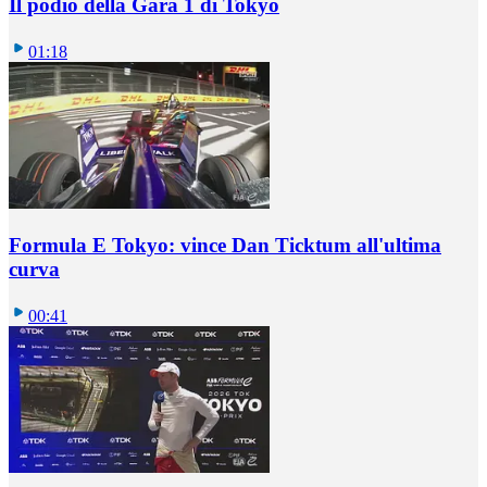
Il podio della Gara 1 di Tokyo
01:18
Formula E Tokyo: vince Dan Ticktum all'ultima
curva
00:41