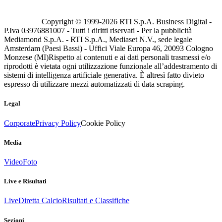
Copyright © 1999-
2026
RTI S.p.A. Business Digital -
P.Iva 03976881007 - Tutti i diritti riservati - Per la pubblicità
Mediamond S.p.A. - RTI S.p.A., Mediaset N.V., sede legale
Amsterdam (Paesi Bassi) - Uffici Viale Europa 46, 20093 Cologno
Monzese (MI)
Rispetto ai contenuti e ai dati personali trasmessi e/o
riprodotti è vietata ogni utilizzazione funzionale all’addestramento di
sistemi di intelligenza artificiale generativa. È altresì fatto divieto
espresso di utilizzare mezzi automatizzati di data scraping.
Legal
Corporate
Privacy Policy
Cookie Policy
Media
Video
Foto
Live e Risultati
Live
Diretta Calcio
Risultati e Classifiche
Sezioni