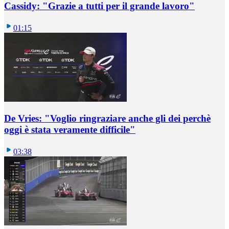
Cassidy: "Grazie a tutti per il grande lavoro"
01:15
De Vries: "Voglio ringraziare anche gli dei perchè
oggi è stata veramente difficile"
03:38