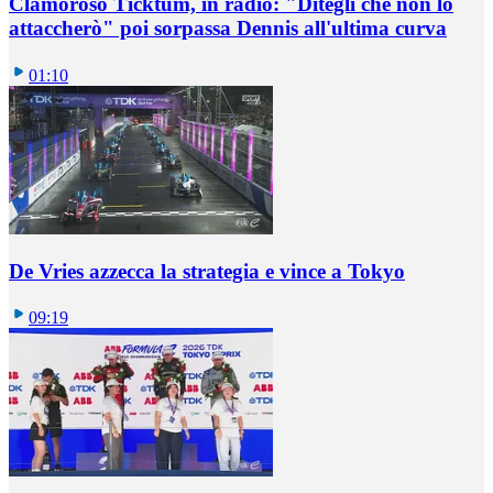
Clamoroso Ticktum, in radio: "Ditegli che non lo
attaccherò" poi sorpassa Dennis all'ultima curva
01:10
De Vries azzecca la strategia e vince a Tokyo
09:19