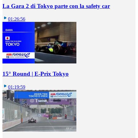
La Gara 2 di Tokyo parte con la safety car
01:26:56
15° Round | E-Prix Tokyo
01:19:59