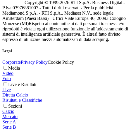
Copyright © 1999-
2026
RTI S.p.A. Business Digital -
P.Iva 03976881007 - Tutti i diritti riservati - Per la pubblicità
Mediamond S.p.A. - RTI S.p.A., Mediaset N.V., sede legale
Amsterdam (Paesi Bassi) - Uffici Viale Europa 46, 20093 Cologno
Monzese (MI)
Rispetto ai contenuti e ai dati personali trasmessi e/o
riprodotti è vietata ogni utilizzazione funzionale all’addestramento di
sistemi di intelligenza artificiale generativa. È altresì fatto divieto
espresso di utilizzare mezzi automatizzati di data scraping.
Legal
Corporate
Privacy Policy
Cookie Policy
Media
Video
Foto
Live e Risultati
Live
Diretta Calcio
Risultati e Classifiche
Sezioni
Calcio
Mercato
Serie A
Serie B