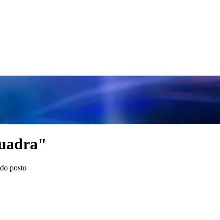
quadra"
ndo posto