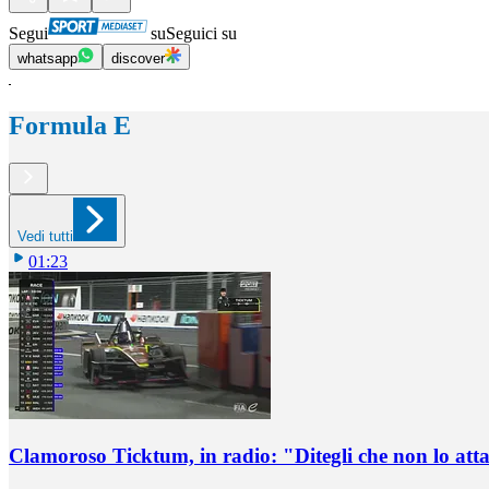
Segui
su
Seguici su
whatsapp
discover
Formula E
Vedi tutti
01:23
Clamoroso Ticktum, in radio: "Ditegli che non lo att