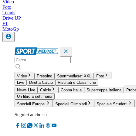
Video
Foto
Tennis
Drive UP
F1
MotoGp
Video
Pressing
Sportmediaset XXL
Foto
Live
Diretta Calcio
Risultati e Classifiche
News Live
Calcio
Coppa Italia
Supercoppa Italiana
Proba
Un libro a settimana
Speciali Europei
Speciali Olimpiadi
Speciale Scudetti
Seguici anche su