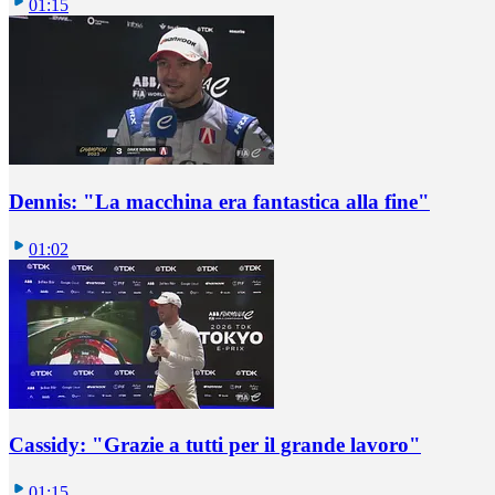
01:15
Dennis: "La macchina era fantastica alla fine"
01:02
Cassidy: "Grazie a tutti per il grande lavoro"
01:15