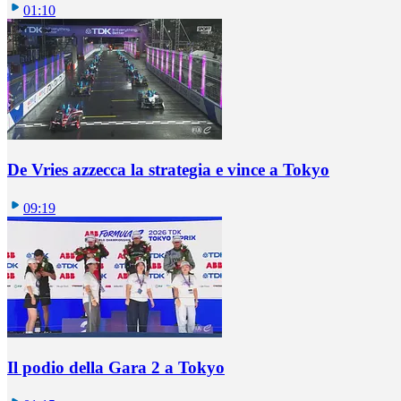
01:10
De Vries azzecca la strategia e vince a Tokyo
09:19
Il podio della Gara 2 a Tokyo