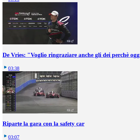
De Vries: "Voglio ringraziare anche gli dei perchè oggi
03:38
Riparte la gara con la safety car
03:07