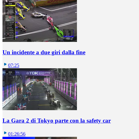
Un incidente a due giri dalla fine
07:25
La Gara 2 di Tokyo parte con la safety car
01:26:56