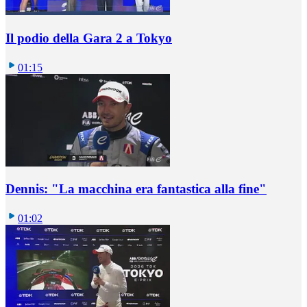
Il podio della Gara 2 a Tokyo
01:15
Dennis: "La macchina era fantastica alla fine"
01:02