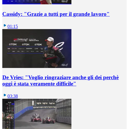
Cassidy: "Grazie a tutti per il grande lavoro"
01:15
De Vries: "Voglio ringraziare anche gli dei perchè
oggi è stata veramente difficile"
03:38