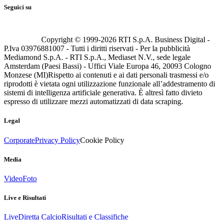
Seguici su
Copyright © 1999-
2026
RTI S.p.A. Business Digital -
P.Iva 03976881007 - Tutti i diritti riservati - Per la pubblicità
Mediamond S.p.A. - RTI S.p.A., Mediaset N.V., sede legale
Amsterdam (Paesi Bassi) - Uffici Viale Europa 46, 20093 Cologno
Monzese (MI)
Rispetto ai contenuti e ai dati personali trasmessi e/o
riprodotti è vietata ogni utilizzazione funzionale all’addestramento di
sistemi di intelligenza artificiale generativa. È altresì fatto divieto
espresso di utilizzare mezzi automatizzati di data scraping.
Legal
Corporate
Privacy Policy
Cookie Policy
Media
Video
Foto
Live e Risultati
Live
Diretta Calcio
Risultati e Classifiche