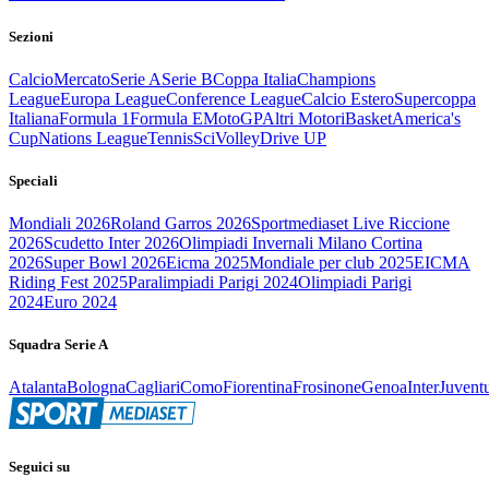
Sezioni
Calcio
Mercato
Serie A
Serie B
Coppa Italia
Champions
League
Europa League
Conference League
Calcio Estero
Supercoppa
Italiana
Formula 1
Formula E
MotoGP
Altri Motori
Basket
America's
Cup
Nations League
Tennis
Sci
Volley
Drive UP
Speciali
Mondiali 2026
Roland Garros 2026
Sportmediaset Live Riccione
2026
Scudetto Inter 2026
Olimpiadi Invernali Milano Cortina
2026
Super Bowl 2026
Eicma 2025
Mondiale per club 2025
EICMA
Riding Fest 2025
Paralimpiadi Parigi 2024
Olimpiadi Parigi
2024
Euro 2024
Squadra Serie A
Atalanta
Bologna
Cagliari
Como
Fiorentina
Frosinone
Genoa
Inter
Juvent
Seguici su