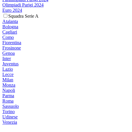
Olimpiadi Parigi 2024
Euro 2024
Squadra Serie A
Atalanta
Bologna
Cagliari
Como
Fiorentina
Frosinone
Genoa
Inter
Juventus
Lazio
Lecce
Milan
Monza
Napoli
Parma
Roma
Sassuolo
Torino
Udinese
Venezia