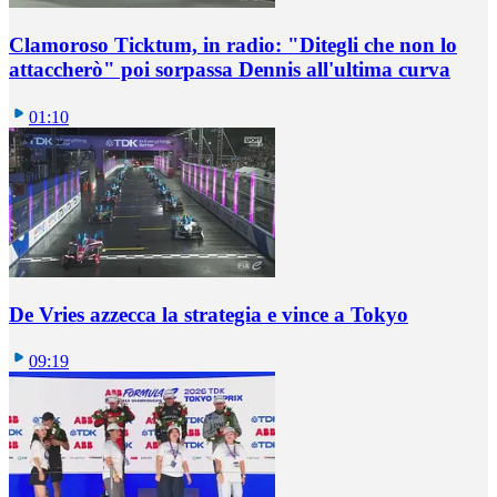
Clamoroso Ticktum, in radio: "Ditegli che non lo
attaccherò" poi sorpassa Dennis all'ultima curva
01:10
De Vries azzecca la strategia e vince a Tokyo
09:19