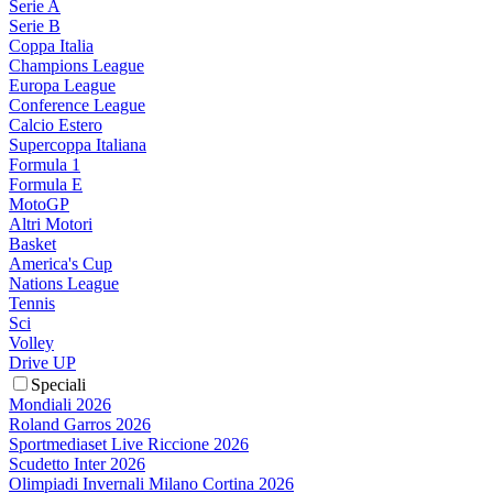
Serie A
Serie B
Coppa Italia
Champions League
Europa League
Conference League
Calcio Estero
Supercoppa Italiana
Formula 1
Formula E
MotoGP
Altri Motori
Basket
America's Cup
Nations League
Tennis
Sci
Volley
Drive UP
Speciali
Mondiali 2026
Roland Garros 2026
Sportmediaset Live Riccione 2026
Scudetto Inter 2026
Olimpiadi Invernali Milano Cortina 2026