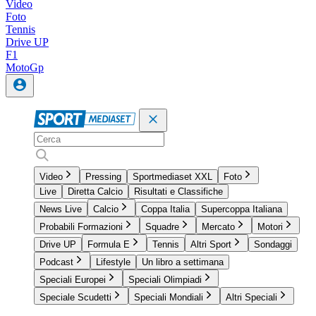
Video
Foto
Tennis
Drive UP
F1
MotoGp
Video
Pressing
Sportmediaset XXL
Foto
Live
Diretta Calcio
Risultati e Classifiche
News Live
Calcio
Coppa Italia
Supercoppa Italiana
Probabili Formazioni
Squadre
Mercato
Motori
Drive UP
Formula E
Tennis
Altri Sport
Sondaggi
Podcast
Lifestyle
Un libro a settimana
Speciali Europei
Speciali Olimpiadi
Speciale Scudetti
Speciali Mondiali
Altri Speciali