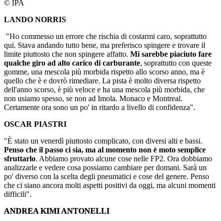
© IPA
LANDO NORRIS
"Ho commesso un errore che rischia di costarmi caro, soprattutto
qui. Stava andando tutto bene, ma preferisco spingere e trovare il
limite piuttosto che non spingere affatto.
Mi sarebbe piaciuto fare
qualche giro ad alto carico di carburante
, soprattutto con queste
gomme, una mescola più morbida rispetto allo scorso anno, ma è
quello che è e dovrò rimediare. La pista è molto diversa rispetto
dell'anno scorso, è più veloce e ha una mescola più morbida, che
non usiamo spesso, se non ad Imola. Monaco e Montreal.
Certamente ora sono un po' in ritardo a livello di confidenza".
OSCAR PIASTRI
"È stato un venerdì piuttosto complicato, con diversi alti e bassi.
Penso che il passo ci sia, ma al momento non è moto semplice
sfruttarlo
. Abbiamo provato alcune cose nelle FP2. Ora dobbiamo
analizzarle e vedere cosa possiamo cambiare per domani. Sarà un
po' diverso con la scelta degli pneumatici e cose del genere. Penso
che ci siano ancora molti aspetti positivi da oggi, ma alcuni momenti
difficili".
ANDREA KIMI ANTONELLI