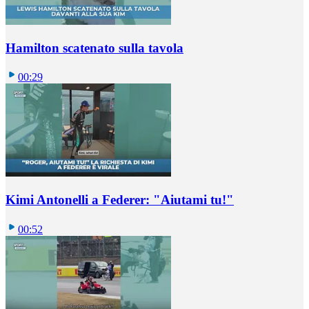
Hamilton scatenato sulla tavola
00:29
Kimi Antonelli a Federer: "Aiutami tu!"
00:52