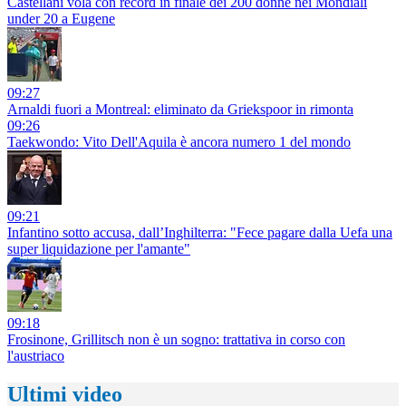
Castellani vola con record in finale dei 200 donne nei Mondiali
under 20 a Eugene
09:27
Arnaldi fuori a Montreal: eliminato da Griekspoor in rimonta
09:26
Taekwondo: Vito Dell'Aquila è ancora numero 1 del mondo
09:21
Infantino sotto accusa, dall’Inghilterra: "Fece pagare dalla Uefa una
super liquidazione per l'amante"
09:18
Frosinone, Grillitsch non è un sogno: trattativa in corso con
l'austriaco
Ultimi video