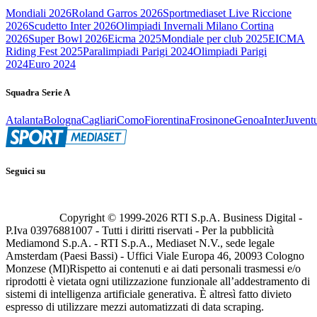
Mondiali 2026
Roland Garros 2026
Sportmediaset Live Riccione
2026
Scudetto Inter 2026
Olimpiadi Invernali Milano Cortina
2026
Super Bowl 2026
Eicma 2025
Mondiale per club 2025
EICMA
Riding Fest 2025
Paralimpiadi Parigi 2024
Olimpiadi Parigi
2024
Euro 2024
Squadra Serie A
Atalanta
Bologna
Cagliari
Como
Fiorentina
Frosinone
Genoa
Inter
Juvent
Seguici su
Copyright © 1999-
2026
RTI S.p.A. Business Digital -
P.Iva 03976881007 - Tutti i diritti riservati - Per la pubblicità
Mediamond S.p.A. - RTI S.p.A., Mediaset N.V., sede legale
Amsterdam (Paesi Bassi) - Uffici Viale Europa 46, 20093 Cologno
Monzese (MI)
Rispetto ai contenuti e ai dati personali trasmessi e/o
riprodotti è vietata ogni utilizzazione funzionale all’addestramento di
sistemi di intelligenza artificiale generativa. È altresì fatto divieto
espresso di utilizzare mezzi automatizzati di data scraping.