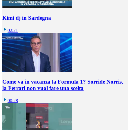
Kimi dj in Sardegna
02:21
Come va in vacanza la Formula 1? Sorride Norris,
la Ferrari non vuol fare una scelta
00:28