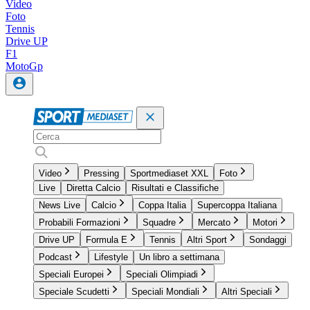
Video
Foto
Tennis
Drive UP
F1
MotoGp
Video
Pressing
Sportmediaset XXL
Foto
Live
Diretta Calcio
Risultati e Classifiche
News Live
Calcio
Coppa Italia
Supercoppa Italiana
Probabili Formazioni
Squadre
Mercato
Motori
Drive UP
Formula E
Tennis
Altri Sport
Sondaggi
Podcast
Lifestyle
Un libro a settimana
Speciali Europei
Speciali Olimpiadi
Speciale Scudetti
Speciali Mondiali
Altri Speciali