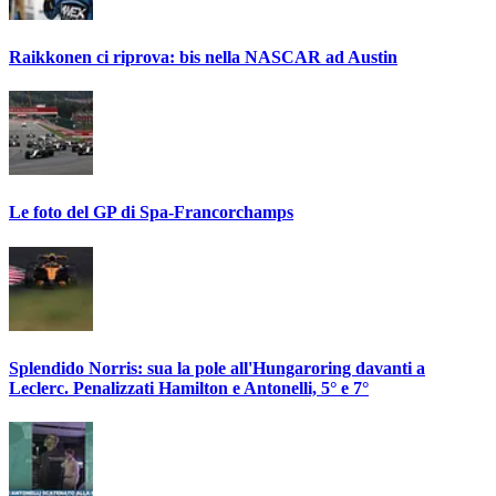
Raikkonen ci riprova: bis nella NASCAR ad Austin
Le foto del GP di Spa-Francorchamps
Splendido Norris: sua la pole all'Hungaroring davanti a
Leclerc. Penalizzati Hamilton e Antonelli, 5° e 7°