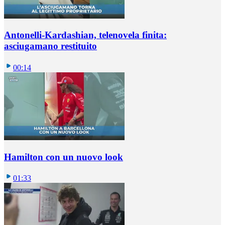
Antonelli-Kardashian, telenovela finita:
asciugamano restituito
00:14
Hamilton con un nuovo look
01:33