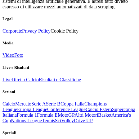
sistemi di intelligenza artificiale generativa. È altresì fatto divieto
espresso di utilizzare mezzi automatizzati di data scraping.
Legal
Corporate
Privacy Policy
Cookie Policy
Media
Video
Foto
Live e Risultati
Live
Diretta Calcio
Risultati e Classifiche
Sezioni
Calcio
Mercato
Serie A
Serie B
Coppa Italia
Champions
League
Europa League
Conference League
Calcio Estero
Supercoppa
Italiana
Formula 1
Formula E
MotoGP
Altri Motori
Basket
America's
Cup
Nations League
Tennis
Sci
Volley
Drive UP
Speciali