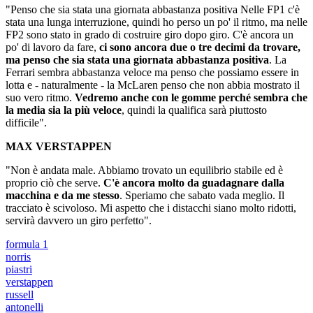
"Penso che sia stata una giornata abbastanza positiva Nelle FP1 c'è
stata una lunga interruzione, quindi ho perso un po' il ritmo, ma nelle
FP2 sono stato in grado di costruire giro dopo giro. C'è ancora un
po' di lavoro da fare,
ci sono ancora due o tre decimi da trovare,
ma penso che sia stata una giornata abbastanza positiva
. La
Ferrari sembra abbastanza veloce ma penso che possiamo essere in
lotta e - naturalmente - la McLaren penso che non abbia mostrato il
suo vero ritmo.
Vedremo anche con le gomme perché sembra che
la media sia la più veloce
, quindi la qualifica sarà piuttosto
difficile".
MAX VERSTAPPEN
"Non è andata male. Abbiamo trovato un equilibrio stabile ed è
proprio ciò che serve.
C'è ancora molto da guadagnare dalla
macchina e da me stesso
. Speriamo che sabato vada meglio. Il
tracciato è scivoloso. Mi aspetto che i distacchi siano molto ridotti,
servirà davvero un giro perfetto".
formula 1
norris
piastri
verstappen
russell
antonelli