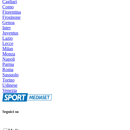
Cagliari
Como
Fiorentina
Frosinone
Genoa
Inter
Juventus
Lazio
Lecce
Milan
Monza
Napoli
Parma
Roma
Sassuolo
Torino
Udinese
Venezia
Seguici su