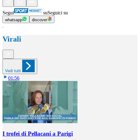
Segui
su
Seguici su
whatsapp
discover
Virali
Vedi tutti
01:56
I trofei di Pellacani a Parigi