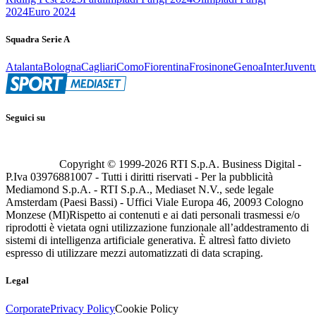
2024
Euro 2024
Squadra Serie A
Atalanta
Bologna
Cagliari
Como
Fiorentina
Frosinone
Genoa
Inter
Juvent
Seguici su
Copyright © 1999-
2026
RTI S.p.A. Business Digital -
P.Iva 03976881007 - Tutti i diritti riservati - Per la pubblicità
Mediamond S.p.A. - RTI S.p.A., Mediaset N.V., sede legale
Amsterdam (Paesi Bassi) - Uffici Viale Europa 46, 20093 Cologno
Monzese (MI)
Rispetto ai contenuti e ai dati personali trasmessi e/o
riprodotti è vietata ogni utilizzazione funzionale all’addestramento di
sistemi di intelligenza artificiale generativa. È altresì fatto divieto
espresso di utilizzare mezzi automatizzati di data scraping.
Legal
Corporate
Privacy Policy
Cookie Policy