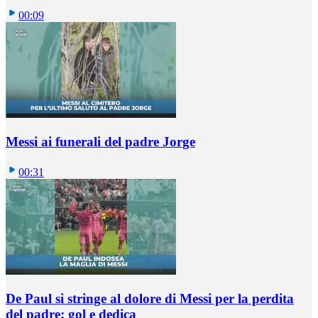
00:09
Messi ai funerali del padre Jorge
00:31
De Paul si stringe al dolore di Messi per la perdita
del padre: gol e dedica