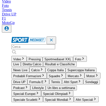
Video
Foto
Tennis
Drive UP
F1
MotoGp
Video
Pressing
Sportmediaset XXL
Foto
Live
Diretta Calcio
Risultati e Classifiche
News Live
Calcio
Coppa Italia
Supercoppa Italiana
Probabili Formazioni
Squadre
Mercato
Motori
Drive UP
Formula E
Tennis
Altri Sport
Sondaggi
Podcast
Lifestyle
Un libro a settimana
Speciali Europei
Speciali Olimpiadi
Speciale Scudetti
Speciali Mondiali
Altri Speciali