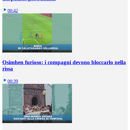
00:42
Osimhen furioso: i compagni devono bloccarlo nella
rissa
00:39