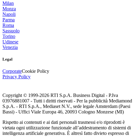
Milan
Monza
Napoli
Parma
Roma
Sassuolo
Torino
Udinese
Venezia
Legal
Corporate
Cookie Policy
Privacy Policy
Copyright © 1999-
2026
RTI S.p.A. Business Digital - P.Iva
03976881007 - Tutti i diritti riservati - Per la pubblicità Mediamond
S.p.A. - RTI S.p.A., Mediaset N.V., sede legale Amsterdam (Paesi
Bassi) - Uffici Viale Europa 46, 20093 Cologno Monzese (MI)
Rispetto ai contenuti e ai dati personali trasmessi e/o riprodotti è
vietata ogni utilizzazione funzionale all’addestramento di sistemi di
intelligenza artificiale generativa. È altresì fatto divieto espresso di