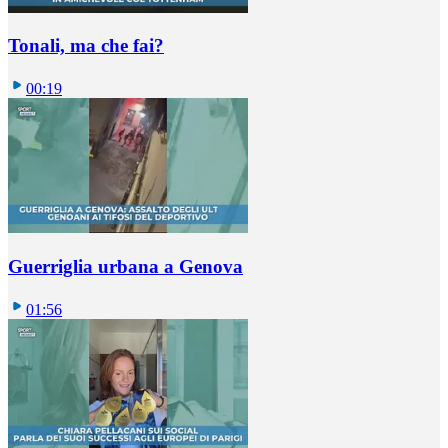
Tonali, ma che fai?
00:19
Guerriglia urbana a Genova
01:56