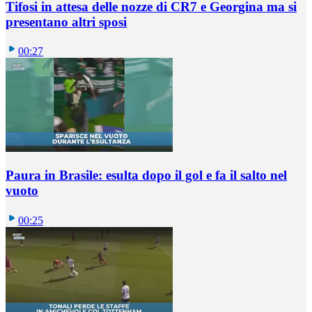
Tifosi in attesa delle nozze di CR7 e Georgina ma si
presentano altri sposi
00:27
Paura in Brasile: esulta dopo il gol e fa il salto nel
vuoto
00:25