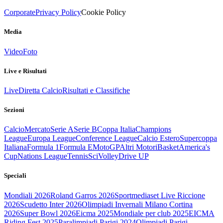
Corporate
Privacy Policy
Cookie Policy
Media
Video
Foto
Live e Risultati
Live
Diretta Calcio
Risultati e Classifiche
Sezioni
Calcio
Mercato
Serie A
Serie B
Coppa Italia
Champions
League
Europa League
Conference League
Calcio Estero
Supercoppa
Italiana
Formula 1
Formula E
MotoGP
Altri Motori
Basket
America's
Cup
Nations League
Tennis
Sci
Volley
Drive UP
Speciali
Mondiali 2026
Roland Garros 2026
Sportmediaset Live Riccione
2026
Scudetto Inter 2026
Olimpiadi Invernali Milano Cortina
2026
Super Bowl 2026
Eicma 2025
Mondiale per club 2025
EICMA
Riding Fest 2025
Paralimpiadi Parigi 2024
Olimpiadi Parigi