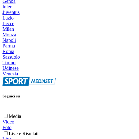
Genoa
Inter
Juventus
Lazio
Lecce
Milan
Monza
Napoli
Parma
Roma
Sassuolo
Torino
Udinese
Venezia
Seguici su
Media
Video
Foto
Live e Risultati