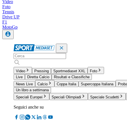
Video
Foto
Tennis
Drive UP
F1
MotoGp
Video
Pressing
Sportmediaset XXL
Foto
Live
Diretta Calcio
Risultati e Classifiche
News Live
Calcio
Coppa Italia
Supercoppa Italiana
Proba
Un libro a settimana
Speciali Europei
Speciali Olimpiadi
Speciale Scudetti
Seguici anche su