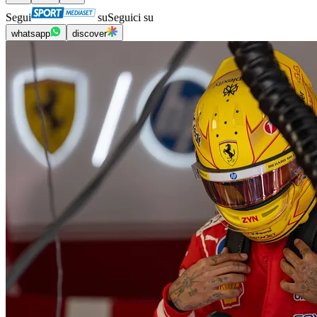
Segui
su
Seguici su
whatsapp
discover