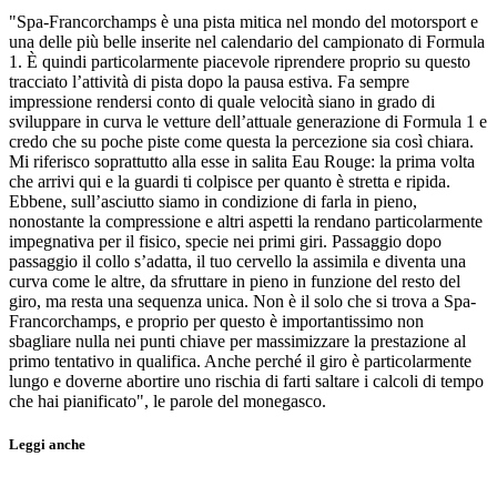
"Spa-Francorchamps è una pista mitica nel mondo del motorsport e
una delle più belle inserite nel calendario del campionato di Formula
1. È quindi particolarmente piacevole riprendere proprio su questo
tracciato l’attività di pista dopo la pausa estiva. Fa sempre
impressione rendersi conto di quale velocità siano in grado di
sviluppare in curva le vetture dell’attuale generazione di Formula 1 e
credo che su poche piste come questa la percezione sia così chiara.
Mi riferisco soprattutto alla esse in salita Eau Rouge: la prima volta
che arrivi qui e la guardi ti colpisce per quanto è stretta e ripida.
Ebbene, sull’asciutto siamo in condizione di farla in pieno,
nonostante la compressione e altri aspetti la rendano particolarmente
impegnativa per il fisico, specie nei primi giri. Passaggio dopo
passaggio il collo s’adatta, il tuo cervello la assimila e diventa una
curva come le altre, da sfruttare in pieno in funzione del resto del
giro, ma resta una sequenza unica. Non è il solo che si trova a Spa-
Francorchamps, e proprio per questo è importantissimo non
sbagliare nulla nei punti chiave per massimizzare la prestazione al
primo tentativo in qualifica. Anche perché il giro è particolarmente
lungo e doverne abortire uno rischia di farti saltare i calcoli di tempo
che hai pianificato", le parole del monegasco.
Leggi anche