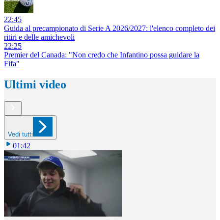
22:45
Guida al precampionato di Serie A 2026/2027: l'elenco completo dei
ritiri e delle amichevoli
22:25
Premier del Canada: "Non credo che Infantino possa guidare la
Fifa"
Ultimi video
Vedi tutti
01:42