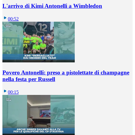
L'arrivo di Kimi Antonelli a Wimbledon
00:52
Povero Antonelli: preso a pistolettate di champagne
nella festa per Russell
00:15