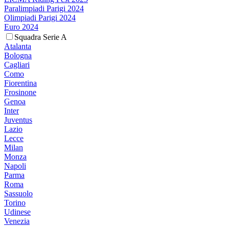
Paralimpiadi Parigi 2024
Olimpiadi Parigi 2024
Euro 2024
Squadra Serie A
Atalanta
Bologna
Cagliari
Como
Fiorentina
Frosinone
Genoa
Inter
Juventus
Lazio
Lecce
Milan
Monza
Napoli
Parma
Roma
Sassuolo
Torino
Udinese
Venezia