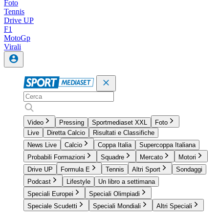
Foto
Tennis
Drive UP
F1
MotoGp
Virali
Video
Pressing
Sportmediaset XXL
Foto
Live
Diretta Calcio
Risultati e Classifiche
News Live
Calcio
Coppa Italia
Supercoppa Italiana
Probabili Formazioni
Squadre
Mercato
Motori
Drive UP
Formula E
Tennis
Altri Sport
Sondaggi
Podcast
Lifestyle
Un libro a settimana
Speciali Europei
Speciali Olimpiadi
Speciale Scudetti
Speciali Mondiali
Altri Speciali