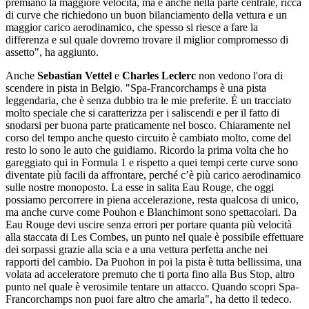
premiano la maggiore velocità, ma è anche nella parte centrale, ricca
di curve che richiedono un buon bilanciamento della vettura e un
maggior carico aerodinamico, che spesso si riesce a fare la
differenza e sul quale dovremo trovare il miglior compromesso di
assetto", ha aggiunto.
Anche
Sebastian Vettel
e
Charles Leclerc
non vedono l'ora di
scendere in pista in Belgio. "Spa-Francorchamps è una pista
leggendaria, che è senza dubbio tra le mie preferite. È un tracciato
molto speciale che si caratterizza per i saliscendi e per il fatto di
snodarsi per buona parte praticamente nel bosco. Chiaramente nel
corso del tempo anche questo circuito è cambiato molto, come del
resto lo sono le auto che guidiamo. Ricordo la prima volta che ho
gareggiato qui in Formula 1 e rispetto a quei tempi certe curve sono
diventate più facili da affrontare, perché c’è più carico aerodinamico
sulle nostre monoposto. La esse in salita Eau Rouge, che oggi
possiamo percorrere in piena accelerazione, resta qualcosa di unico,
ma anche curve come Pouhon e Blanchimont sono spettacolari. Da
Eau Rouge devi uscire senza errori per portare quanta più velocità
alla staccata di Les Combes, un punto nel quale è possibile effettuare
dei sorpassi grazie alla scia e a una vettura perfetta anche nei
rapporti del cambio. Da Puohon in poi la pista è tutta bellissima, una
volata ad acceleratore premuto che ti porta fino alla Bus Stop, altro
punto nel quale è verosimile tentare un attacco. Quando scopri Spa-
Francorchamps non puoi fare altro che amarla", ha detto il tedeco.