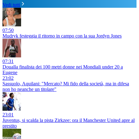
Vedi tutti
07:50
Mudryk festeggia il ritorno in campo con la sua Jordyn Jones
07:31
Doualla finalista dei 100 metri donne nei Mondiali under 20 a
Eugene
23:02
Sassuolo, Aquilani: "Mercato? Mi fido della società, ma in difesa
non ho neanche un titolare"
23:01
Juventus, si scalda la pista Zirkzee: ora il Manchester United apre al
prestito