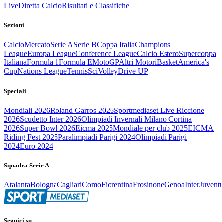
Live
Diretta Calcio
Risultati e Classifiche
Sezioni
Calcio
Mercato
Serie A
Serie B
Coppa Italia
Champions
League
Europa League
Conference League
Calcio Estero
Supercoppa
Italiana
Formula 1
Formula E
MotoGP
Altri Motori
Basket
America's
Cup
Nations League
Tennis
Sci
Volley
Drive UP
Speciali
Mondiali 2026
Roland Garros 2026
Sportmediaset Live Riccione
2026
Scudetto Inter 2026
Olimpiadi Invernali Milano Cortina
2026
Super Bowl 2026
Eicma 2025
Mondiale per club 2025
EICMA
Riding Fest 2025
Paralimpiadi Parigi 2024
Olimpiadi Parigi
2024
Euro 2024
Squadra Serie A
Atalanta
Bologna
Cagliari
Como
Fiorentina
Frosinone
Genoa
Inter
Juvent
Seguici su