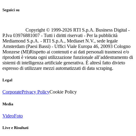
Seguici su
Copyright © 1999-
2026
RTI S.p.A. Business Digital -
P.Iva 03976881007 - Tutti i diritti riservati - Per la pubblicità
Mediamond S.p.A. - RTI S.p.A., Mediaset N.V., sede legale
Amsterdam (Paesi Bassi) - Uffici Viale Europa 46, 20093 Cologno
Monzese (MI)
Rispetto ai contenuti e ai dati personali trasmessi e/o
riprodotti è vietata ogni utilizzazione funzionale all’addestramento di
sistemi di intelligenza artificiale generativa. È altresì fatto divieto
espresso di utilizzare mezzi automatizzati di data scraping.
Legal
Corporate
Privacy Policy
Cookie Policy
Media
Video
Foto
Live e Risultati