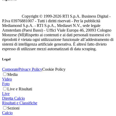
Copyright © 1999-
2026
RTI S.p.A. Business Digital -
P.Iva 03976881007 - Tutti i diritti riservati - Per la pubblicità
Mediamond S.p.A. - RTI S.p.A., Mediaset N.V., sede legale
Amsterdam (Paesi Bassi) - Uffici Viale Europa 46, 20093 Cologno
Monzese (MI)
Rispetto ai contenuti e ai dati personali trasmessi e/o
riprodotti è vietata ogni utilizzazione funzionale all’addestramento di
sistemi di intelligenza artificiale generativa. È altresì fatto divieto
espresso di utilizzare mezzi automatizzati di data scraping.
Legal
Corporate
Privacy Policy
Cookie Policy
Media
Video
Foto
Live e Risultati
Live
Diretta Calcio
Risultati e Classifiche
Sezioni
Calcio