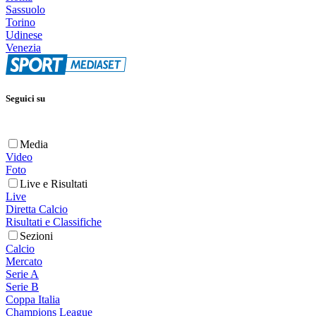
Sassuolo
Torino
Udinese
Venezia
Seguici su
Media
Video
Foto
Live e Risultati
Live
Diretta Calcio
Risultati e Classifiche
Sezioni
Calcio
Mercato
Serie A
Serie B
Coppa Italia
Champions League