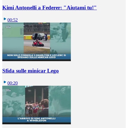
Kimi Antonelli a Federer: "Aiutami tu!"
00:52
Sfida sulle minicar Lego
00:20