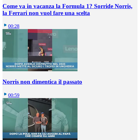
Come va in vacanza la Formula 1? Sorride Norris,
la Ferrari non vuol fare una scelta
00:28
Norris non dimentica il passato
00:59