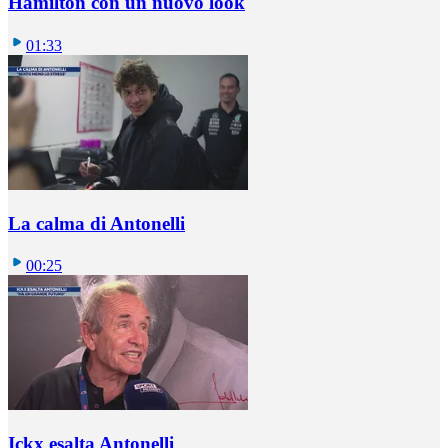
Hamilton con un nuovo look
01:33
La calma di Antonelli
00:25
Ickx esalta Antonelli