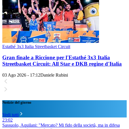
Estathé 3x3 Italia Streetbasket Circuit
Gran finale a Riccione per l'Estathé 3x3 Italia
Streetbasket Circuit: All Star e DKB regine d'Italia
03 Ago 2026 - 17:12
Daniele Rubini
Notizie del giorno
Vedi tutti
23:02
Sassuolo, Aquilani: "Mercato? Mi fido della società, ma in difesa