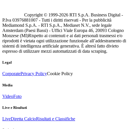
Copyright © 1999-
2026
RTI S.p.A. Business Digital -
P.Iva 03976881007 - Tutti i diritti riservati - Per la pubblicità
Mediamond S.p.A. - RTI S.p.A., Mediaset N.V., sede legale
Amsterdam (Paesi Bassi) - Uffici Viale Europa 46, 20093 Cologno
Monzese (MI)
Rispetto ai contenuti e ai dati personali trasmessi e/o
riprodotti è vietata ogni utilizzazione funzionale all’addestramento di
sistemi di intelligenza artificiale generativa. È altresì fatto divieto
espresso di utilizzare mezzi automatizzati di data scraping.
Legal
Corporate
Privacy Policy
Cookie Policy
Media
Video
Foto
Live e Risultati
Live
Diretta Calcio
Risultati e Classifiche