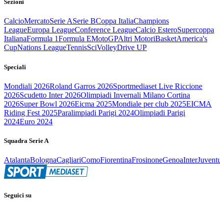
Sezioni
Calcio
Mercato
Serie A
Serie B
Coppa Italia
Champions
League
Europa League
Conference League
Calcio Estero
Supercoppa
Italiana
Formula 1
Formula E
MotoGP
Altri Motori
Basket
America's
Cup
Nations League
Tennis
Sci
Volley
Drive UP
Speciali
Mondiali 2026
Roland Garros 2026
Sportmediaset Live Riccione
2026
Scudetto Inter 2026
Olimpiadi Invernali Milano Cortina
2026
Super Bowl 2026
Eicma 2025
Mondiale per club 2025
EICMA
Riding Fest 2025
Paralimpiadi Parigi 2024
Olimpiadi Parigi
2024
Euro 2024
Squadra Serie A
Atalanta
Bologna
Cagliari
Como
Fiorentina
Frosinone
Genoa
Inter
Juvent
Seguici su