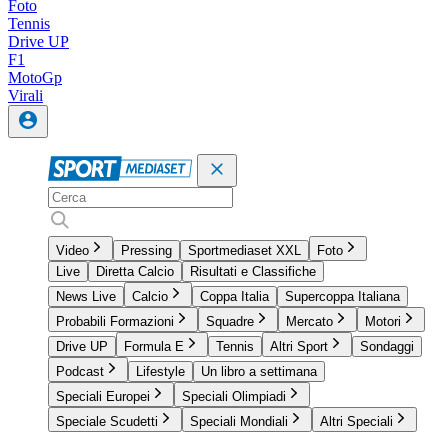
Foto
Tennis
Drive UP
F1
MotoGp
Virali
Video
Pressing
Sportmediaset XXL
Foto
Live
Diretta Calcio
Risultati e Classifiche
News Live
Calcio
Coppa Italia
Supercoppa Italiana
Probabili Formazioni
Squadre
Mercato
Motori
Drive UP
Formula E
Tennis
Altri Sport
Sondaggi
Podcast
Lifestyle
Un libro a settimana
Speciali Europei
Speciali Olimpiadi
Speciale Scudetti
Speciali Mondiali
Altri Speciali