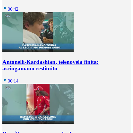
00:42
Antonelli-Kardashian, telenovela finita:
asciugamano restituito
00:14