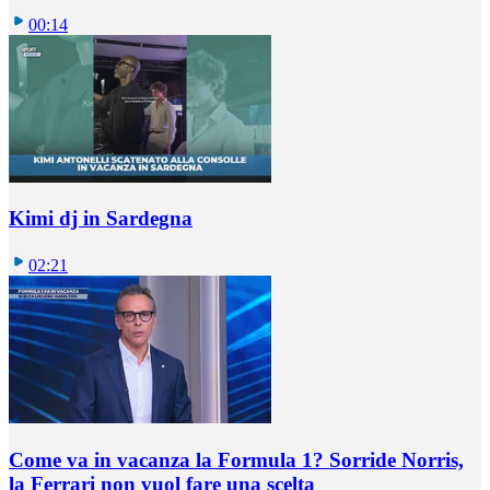
00:14
Kimi dj in Sardegna
02:21
Come va in vacanza la Formula 1? Sorride Norris,
la Ferrari non vuol fare una scelta