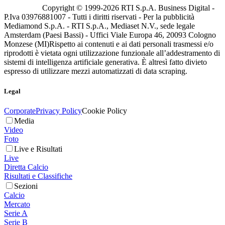
Copyright © 1999-
2026
RTI S.p.A. Business Digital -
P.Iva 03976881007 - Tutti i diritti riservati - Per la pubblicità
Mediamond S.p.A. - RTI S.p.A., Mediaset N.V., sede legale
Amsterdam (Paesi Bassi) - Uffici Viale Europa 46, 20093 Cologno
Monzese (MI)
Rispetto ai contenuti e ai dati personali trasmessi e/o
riprodotti è vietata ogni utilizzazione funzionale all’addestramento di
sistemi di intelligenza artificiale generativa. È altresì fatto divieto
espresso di utilizzare mezzi automatizzati di data scraping.
Legal
Corporate
Privacy Policy
Cookie Policy
Media
Video
Foto
Live e Risultati
Live
Diretta Calcio
Risultati e Classifiche
Sezioni
Calcio
Mercato
Serie A
Serie B