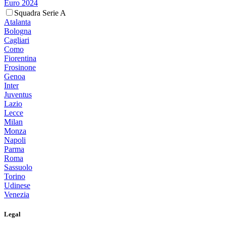
Euro 2024
Squadra Serie A
Atalanta
Bologna
Cagliari
Como
Fiorentina
Frosinone
Genoa
Inter
Juventus
Lazio
Lecce
Milan
Monza
Napoli
Parma
Roma
Sassuolo
Torino
Udinese
Venezia
Legal