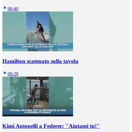
00:40
Hamilton scatenato sulla tavola
00:29
Kimi Antonelli a Federer: "Aiutami tu!"