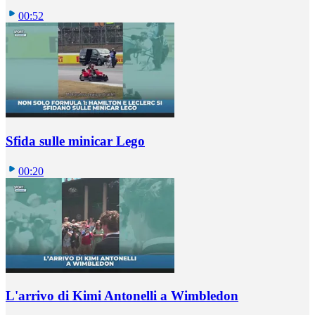
00:52
Sfida sulle minicar Lego
00:20
L'arrivo di Kimi Antonelli a Wimbledon