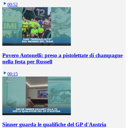
00:52
Povero Antonelli: preso a pistolettate di champagne
nella festa per Russell
00:15
Sinner guarda le qualifiche del GP d'Austria