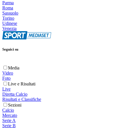
Parma
Roma
Sassuolo
Torino
Udinese
Venezia
Seguici su
Media
Video
Foto
Live e Risultati
Live
Diretta Calcio
Risultati e Classifiche
Sezioni
Calcio
Mercato
Serie A
Serie B