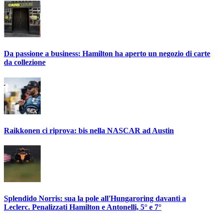
Da passione a business: Hamilton ha aperto un negozio di carte
da collezione
Raikkonen ci riprova: bis nella NASCAR ad Austin
Splendido Norris: sua la pole all'Hungaroring davanti a
Leclerc. Penalizzati Hamilton e Antonelli, 5° e 7°