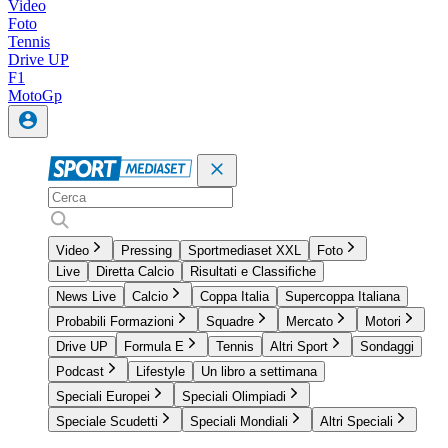
Video
Foto
Tennis
Drive UP
F1
MotoGp
Video
Pressing
Sportmediaset XXL
Foto
Live
Diretta Calcio
Risultati e Classifiche
News Live
Calcio
Coppa Italia
Supercoppa Italiana
Probabili Formazioni
Squadre
Mercato
Motori
Drive UP
Formula E
Tennis
Altri Sport
Sondaggi
Podcast
Lifestyle
Un libro a settimana
Speciali Europei
Speciali Olimpiadi
Speciale Scudetti
Speciali Mondiali
Altri Speciali