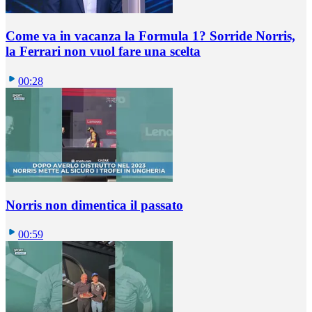
Come va in vacanza la Formula 1? Sorride Norris,
la Ferrari non vuol fare una scelta
00:28
Norris non dimentica il passato
00:59