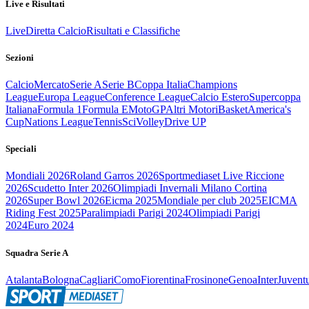
Live e Risultati
Live
Diretta Calcio
Risultati e Classifiche
Sezioni
Calcio
Mercato
Serie A
Serie B
Coppa Italia
Champions
League
Europa League
Conference League
Calcio Estero
Supercoppa
Italiana
Formula 1
Formula E
MotoGP
Altri Motori
Basket
America's
Cup
Nations League
Tennis
Sci
Volley
Drive UP
Speciali
Mondiali 2026
Roland Garros 2026
Sportmediaset Live Riccione
2026
Scudetto Inter 2026
Olimpiadi Invernali Milano Cortina
2026
Super Bowl 2026
Eicma 2025
Mondiale per club 2025
EICMA
Riding Fest 2025
Paralimpiadi Parigi 2024
Olimpiadi Parigi
2024
Euro 2024
Squadra Serie A
Atalanta
Bologna
Cagliari
Como
Fiorentina
Frosinone
Genoa
Inter
Juvent