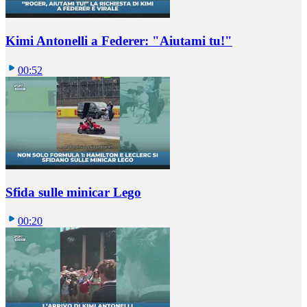
Kimi Antonelli a Federer: "Aiutami tu!"
00:52
Sfida sulle minicar Lego
00:20