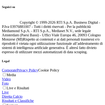
Seguici su
Copyright © 1999-
2026
RTI S.p.A. Business Digital -
P.Iva 03976881007 - Tutti i diritti riservati - Per la pubblicità
Mediamond S.p.A. - RTI S.p.A., Mediaset N.V., sede legale
Amsterdam (Paesi Bassi) - Uffici Viale Europa 46, 20093 Cologno
Monzese (MI)
Rispetto ai contenuti e ai dati personali trasmessi e/o
riprodotti è vietata ogni utilizzazione funzionale all’addestramento di
sistemi di intelligenza artificiale generativa. È altresì fatto divieto
espresso di utilizzare mezzi automatizzati di data scraping.
Legal
Corporate
Privacy Policy
Cookie Policy
Media
Video
Foto
Live e Risultati
Live
Diretta Calcio
Risultati e Classifiche