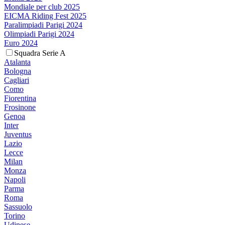
Mondiale per club 2025
EICMA Riding Fest 2025
Paralimpiadi Parigi 2024
Olimpiadi Parigi 2024
Euro 2024
Squadra Serie A
Atalanta
Bologna
Cagliari
Como
Fiorentina
Frosinone
Genoa
Inter
Juventus
Lazio
Lecce
Milan
Monza
Napoli
Parma
Roma
Sassuolo
Torino
Udinese