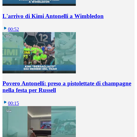
L'arrivo di Kimi Antonelli a Wimbledon
00:52
Povero Antonelli: preso a pistolettate di champagne
nella festa per Russell
00:15