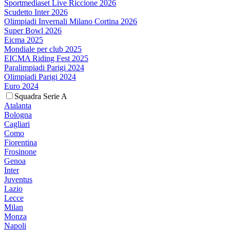
Sportmediaset Live Riccione 2026
Scudetto Inter 2026
Olimpiadi Invernali Milano Cortina 2026
Super Bowl 2026
Eicma 2025
Mondiale per club 2025
EICMA Riding Fest 2025
Paralimpiadi Parigi 2024
Olimpiadi Parigi 2024
Euro 2024
Squadra Serie A
Atalanta
Bologna
Cagliari
Como
Fiorentina
Frosinone
Genoa
Inter
Juventus
Lazio
Lecce
Milan
Monza
Napoli