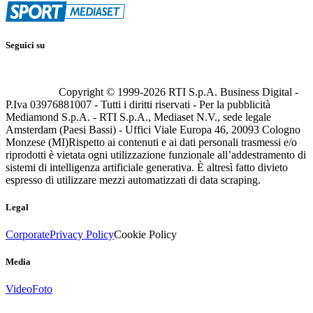
Seguici su
Copyright © 1999-
2026
RTI S.p.A. Business Digital -
P.Iva 03976881007 - Tutti i diritti riservati - Per la pubblicità
Mediamond S.p.A. - RTI S.p.A., Mediaset N.V., sede legale
Amsterdam (Paesi Bassi) - Uffici Viale Europa 46, 20093 Cologno
Monzese (MI)
Rispetto ai contenuti e ai dati personali trasmessi e/o
riprodotti è vietata ogni utilizzazione funzionale all’addestramento di
sistemi di intelligenza artificiale generativa. È altresì fatto divieto
espresso di utilizzare mezzi automatizzati di data scraping.
Legal
Corporate
Privacy Policy
Cookie Policy
Media
Video
Foto