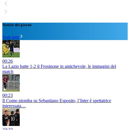
Notizie del giorno
Vedi tutti
00:26
La Lazio batte 1-2 il Frosinone in amichevole, le immagini del
match
00:23
Il Como piomba su Sebastiano Esposito, l’Inter è spettatrice
interessata…
23:22