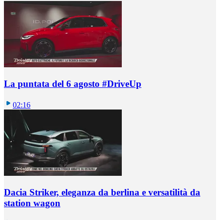
La puntata del 6 agosto #DriveUp
02:16
Dacia Striker, eleganza da berlina e versatilità da
station wagon