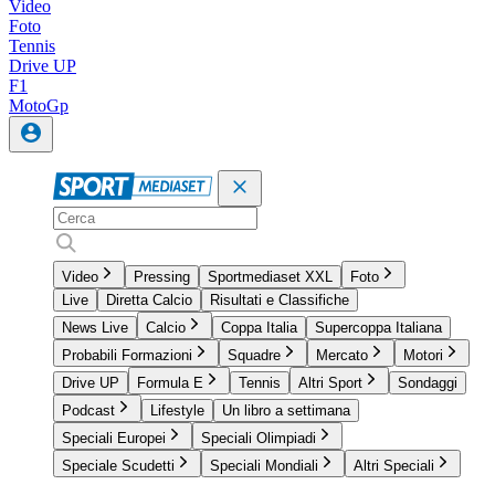
Video
Foto
Tennis
Drive UP
F1
MotoGp
Video
Pressing
Sportmediaset XXL
Foto
Live
Diretta Calcio
Risultati e Classifiche
News Live
Calcio
Coppa Italia
Supercoppa Italiana
Probabili Formazioni
Squadre
Mercato
Motori
Drive UP
Formula E
Tennis
Altri Sport
Sondaggi
Podcast
Lifestyle
Un libro a settimana
Speciali Europei
Speciali Olimpiadi
Speciale Scudetti
Speciali Mondiali
Altri Speciali