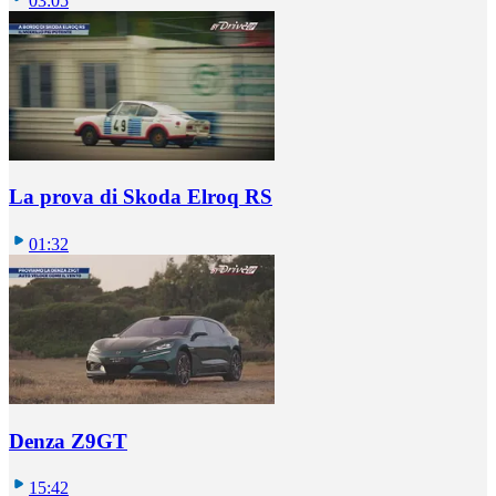
03:05
La prova di Skoda Elroq RS
01:32
Denza Z9GT
15:42