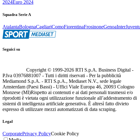
2024
Euro 2024
Squadra Serie A
Atalanta
Bologna
Cagliari
Como
Fiorentina
Frosinone
Genoa
Inter
Juvent
Seguici su
Copyright © 1999-
2026
RTI S.p.A. Business Digital -
P.Iva 03976881007 - Tutti i diritti riservati - Per la pubblicità
Mediamond S.p.A. - RTI S.p.A., Mediaset N.V., sede legale
Amsterdam (Paesi Bassi) - Uffici Viale Europa 46, 20093 Cologno
Monzese (MI)
Rispetto ai contenuti e ai dati personali trasmessi e/o
riprodotti è vietata ogni utilizzazione funzionale all’addestramento di
sistemi di intelligenza artificiale generativa. È altresì fatto divieto
espresso di utilizzare mezzi automatizzati di data scraping.
Legal
Corporate
Privacy Policy
Cookie Policy
Media