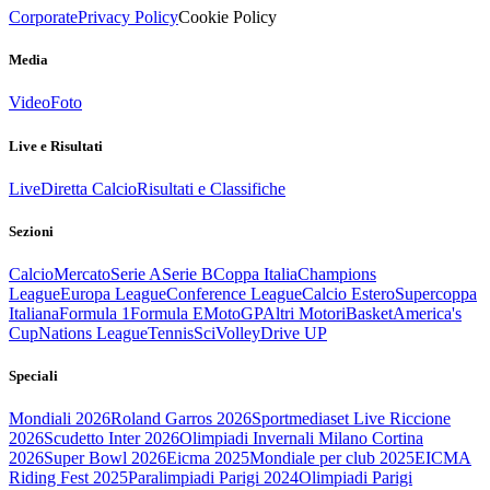
Corporate
Privacy Policy
Cookie Policy
Media
Video
Foto
Live e Risultati
Live
Diretta Calcio
Risultati e Classifiche
Sezioni
Calcio
Mercato
Serie A
Serie B
Coppa Italia
Champions
League
Europa League
Conference League
Calcio Estero
Supercoppa
Italiana
Formula 1
Formula E
MotoGP
Altri Motori
Basket
America's
Cup
Nations League
Tennis
Sci
Volley
Drive UP
Speciali
Mondiali 2026
Roland Garros 2026
Sportmediaset Live Riccione
2026
Scudetto Inter 2026
Olimpiadi Invernali Milano Cortina
2026
Super Bowl 2026
Eicma 2025
Mondiale per club 2025
EICMA
Riding Fest 2025
Paralimpiadi Parigi 2024
Olimpiadi Parigi