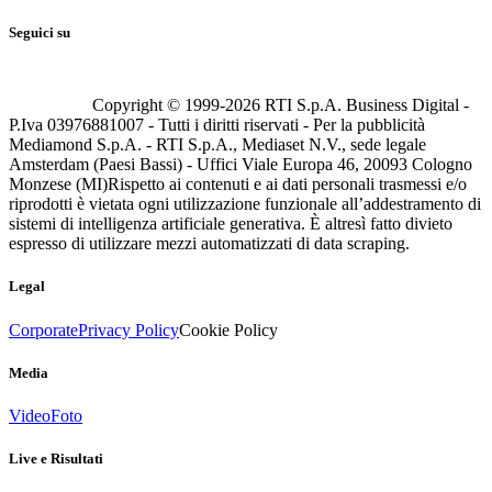
Seguici su
Copyright © 1999-
2026
RTI S.p.A. Business Digital -
P.Iva 03976881007 - Tutti i diritti riservati - Per la pubblicità
Mediamond S.p.A. - RTI S.p.A., Mediaset N.V., sede legale
Amsterdam (Paesi Bassi) - Uffici Viale Europa 46, 20093 Cologno
Monzese (MI)
Rispetto ai contenuti e ai dati personali trasmessi e/o
riprodotti è vietata ogni utilizzazione funzionale all’addestramento di
sistemi di intelligenza artificiale generativa. È altresì fatto divieto
espresso di utilizzare mezzi automatizzati di data scraping.
Legal
Corporate
Privacy Policy
Cookie Policy
Media
Video
Foto
Live e Risultati