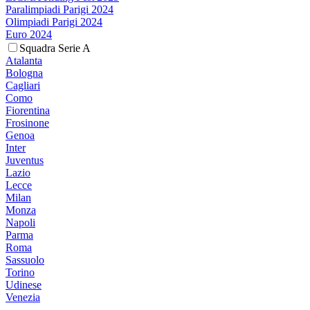
Paralimpiadi Parigi 2024
Olimpiadi Parigi 2024
Euro 2024
Squadra Serie A
Atalanta
Bologna
Cagliari
Como
Fiorentina
Frosinone
Genoa
Inter
Juventus
Lazio
Lecce
Milan
Monza
Napoli
Parma
Roma
Sassuolo
Torino
Udinese
Venezia