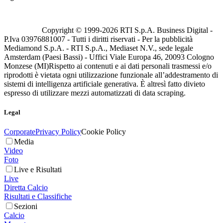
Copyright © 1999-
2026
RTI S.p.A. Business Digital -
P.Iva 03976881007 - Tutti i diritti riservati - Per la pubblicità
Mediamond S.p.A. - RTI S.p.A., Mediaset N.V., sede legale
Amsterdam (Paesi Bassi) - Uffici Viale Europa 46, 20093 Cologno
Monzese (MI)
Rispetto ai contenuti e ai dati personali trasmessi e/o
riprodotti è vietata ogni utilizzazione funzionale all’addestramento di
sistemi di intelligenza artificiale generativa. È altresì fatto divieto
espresso di utilizzare mezzi automatizzati di data scraping.
Legal
Corporate
Privacy Policy
Cookie Policy
Media
Video
Foto
Live e Risultati
Live
Diretta Calcio
Risultati e Classifiche
Sezioni
Calcio