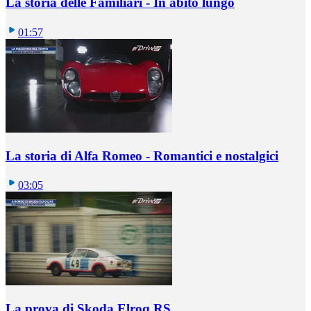
La storia delle Familiari - In abito lungo
01:57
La storia di Alfa Romeo - Romantici e nostalgici
03:05
La prova di Skoda Elroq RS