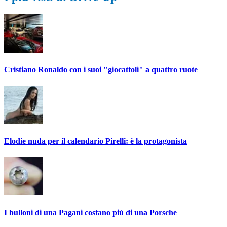
Cristiano Ronaldo con i suoi "giocattoli" a quattro ruote
Elodie nuda per il calendario Pirelli: è la protagonista
I bulloni di una Pagani costano più di una Porsche