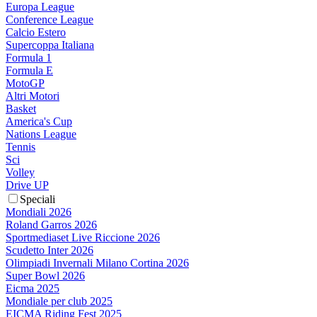
Europa League
Conference League
Calcio Estero
Supercoppa Italiana
Formula 1
Formula E
MotoGP
Altri Motori
Basket
America's Cup
Nations League
Tennis
Sci
Volley
Drive UP
Speciali
Mondiali 2026
Roland Garros 2026
Sportmediaset Live Riccione 2026
Scudetto Inter 2026
Olimpiadi Invernali Milano Cortina 2026
Super Bowl 2026
Eicma 2025
Mondiale per club 2025
EICMA Riding Fest 2025