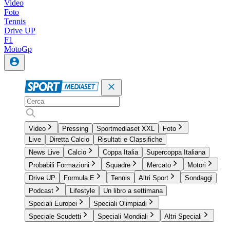
Video
Foto
Tennis
Drive UP
F1
MotoGp
Video
Pressing
Sportmediaset XXL
Foto
Live
Diretta Calcio
Risultati e Classifiche
News Live
Calcio
Coppa Italia
Supercoppa Italiana
Probabili Formazioni
Squadre
Mercato
Motori
Drive UP
Formula E
Tennis
Altri Sport
Sondaggi
Podcast
Lifestyle
Un libro a settimana
Speciali Europei
Speciali Olimpiadi
Speciale Scudetti
Speciali Mondiali
Altri Speciali