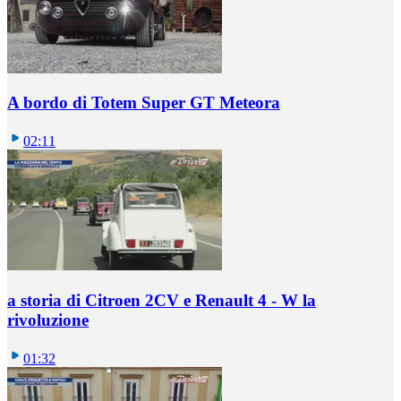
A bordo di Totem Super GT Meteora
02:11
a storia di Citroen 2CV e Renault 4 - W la
rivoluzione
01:32