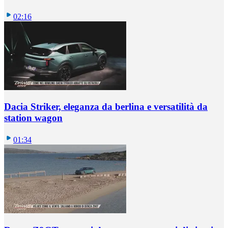
02:16
Dacia Striker, eleganza da berlina e versatilità da
station wagon
01:34