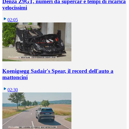
Denza Z9GT, numeri da supercar e tempi di ricarica
velocissimi
02:05
Koenigsegg Sadair's Spear, il record dell'auto a
mattoncini
02:30