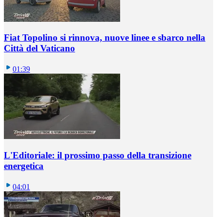
Fiat Topolino si rinnova, nuove linee e sbarco nella
Città del Vaticano
01:39
L'Editoriale: il prossimo passo della transizione
energetica
04:01