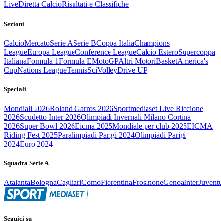
Live
Diretta Calcio
Risultati e Classifiche
Sezioni
Calcio
Mercato
Serie A
Serie B
Coppa Italia
Champions
League
Europa League
Conference League
Calcio Estero
Supercoppa
Italiana
Formula 1
Formula E
MotoGP
Altri Motori
Basket
America's
Cup
Nations League
Tennis
Sci
Volley
Drive UP
Speciali
Mondiali 2026
Roland Garros 2026
Sportmediaset Live Riccione
2026
Scudetto Inter 2026
Olimpiadi Invernali Milano Cortina
2026
Super Bowl 2026
Eicma 2025
Mondiale per club 2025
EICMA
Riding Fest 2025
Paralimpiadi Parigi 2024
Olimpiadi Parigi
2024
Euro 2024
Squadra Serie A
Atalanta
Bologna
Cagliari
Como
Fiorentina
Frosinone
Genoa
Inter
Juvent
Seguici su