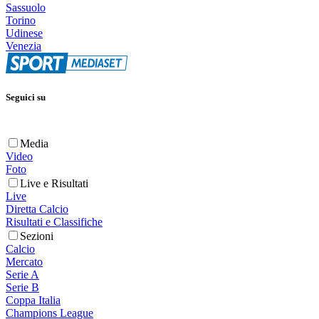
Sassuolo
Torino
Udinese
Venezia
Seguici su
Media
Video
Foto
Live e Risultati
Live
Diretta Calcio
Risultati e Classifiche
Sezioni
Calcio
Mercato
Serie A
Serie B
Coppa Italia
Champions League