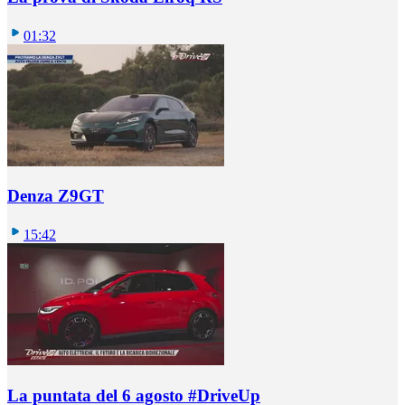
01:32
Denza Z9GT
15:42
La puntata del 6 agosto #DriveUp