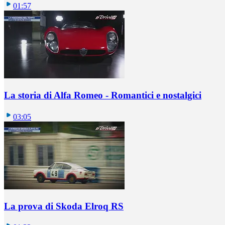
01:57
La storia di Alfa Romeo - Romantici e nostalgici
03:05
La prova di Skoda Elroq RS