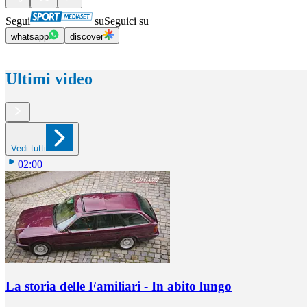
Segui
su
Seguici su
whatsapp
discover
Ultimi video
Vedi tutti
02:00
La storia delle Familiari - In abito lungo