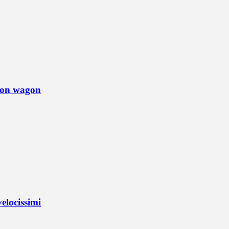
tion wagon
elocissimi