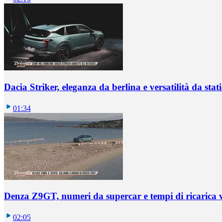
Dacia Striker, eleganza da berlina e versatilità da sta
01:34
Denza Z9GT, numeri da supercar e tempi di ricarica v
02:05