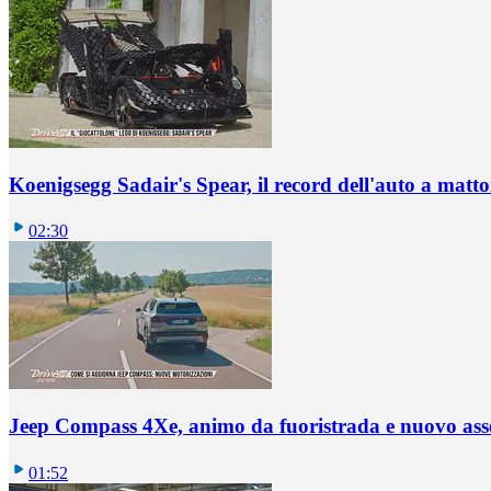
Koenigsegg Sadair's Spear, il record dell'auto a matto
02:30
Jeep Compass 4Xe, animo da fuoristrada e nuovo ass
01:52