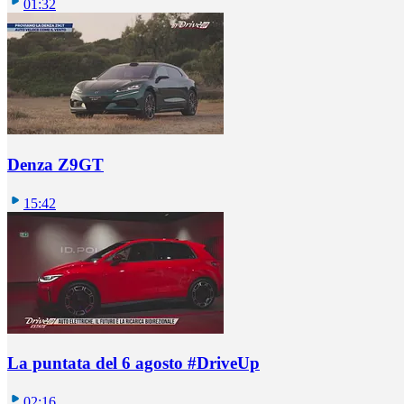
01:32
Denza Z9GT
15:42
La puntata del 6 agosto #DriveUp
02:16