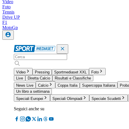
Video
Foto
Tennis
Drive UP
F1
MotoGp
Video
Pressing
Sportmediaset XXL
Foto
Live
Diretta Calcio
Risultati e Classifiche
News Live
Calcio
Coppa Italia
Supercoppa Italiana
Proba
Un libro a settimana
Speciali Europei
Speciali Olimpiadi
Speciale Scudetti
Seguici anche su