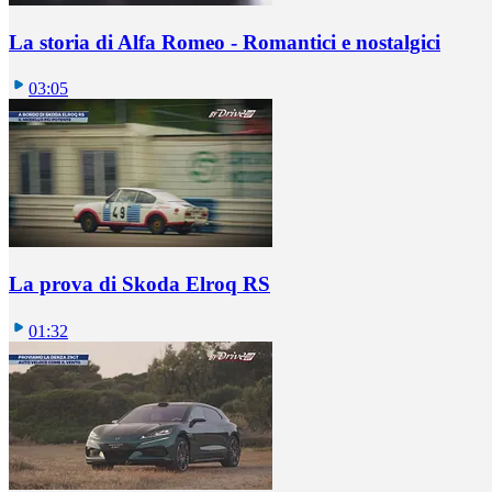
La storia di Alfa Romeo - Romantici e nostalgici
03:05
La prova di Skoda Elroq RS
01:32