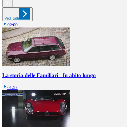
Vedi tutti
02:00
La storia delle Familiari - In abito lungo
01:57