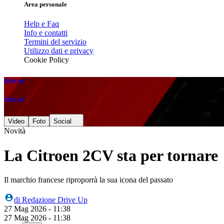
Area personale
Help e Faq
Info e contatti
Termini del servizio
Utilizzo dati e privacy
Cookie Policy
drive up
drive up
Video
Foto
Social
Novità
La Citroen 2CV sta per tornare
Il marchio francese riproporrà la sua icona del passato
di
Redazione Drive Up
27 Mag 2026 - 11:38
27 Mag 2026 - 11:38