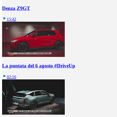
Denza Z9GT
15:42
La puntata del 6 agosto #DriveUp
02:16