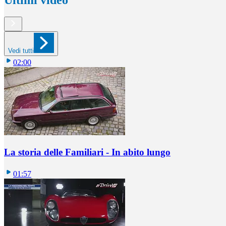
Vedi tutti
02:00
La storia delle Familiari - In abito lungo
01:57