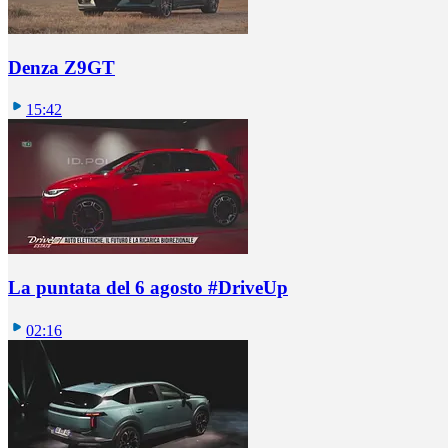
Denza Z9GT
15:42
La puntata del 6 agosto #DriveUp
02:16