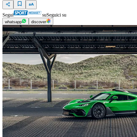
Segui
su
Seguici su
whatsapp
discover