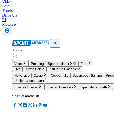
Video
Foto
Tennis
Drive UP
F1
MotoGp
Video
Pressing
Sportmediaset XXL
Foto
Live
Diretta Calcio
Risultati e Classifiche
News Live
Calcio
Coppa Italia
Supercoppa Italiana
Proba
Un libro a settimana
Speciali Europei
Speciali Olimpiadi
Speciale Scudetti
Seguici anche su