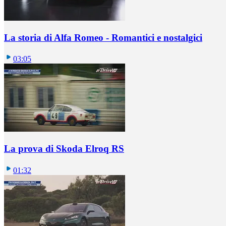
La storia di Alfa Romeo - Romantici e nostalgici
03:05
La prova di Skoda Elroq RS
01:32