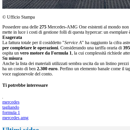
© Ufficio Stampa
Possedere una delle
275
Mercedes-AMG One esistenti al mondo non è so
mette in luce i costi di gestione folli di questa hypercar: un esemplar
Esagerata
La fattura totale per il cosiddetto "
Service A
" ha raggiunto la cifra as
per completare le operazioni
. Considerando una tariffa oraria di
395
ospita un
vero motore da Formula 1
, la cui complessità richiede at
Su misura
Anche la lista dei materiali utilizzati sembra uscita da un listino prez
ha un costo di ben
2.300 euro
. Perfino un elemento banale come il tap
voce ragionevole del conto.
Ti potrebbe interessare
mercedes
tagliando
formula 1
mercedes amg
Ultimi video