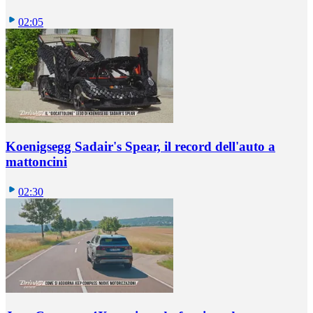
02:05
Koenigsegg Sadair's Spear, il record dell'auto a
mattoncini
02:30