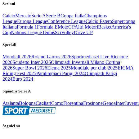
Sezioni
Calcio
Mercato
Serie A
Serie B
Coppa Italia
Champions
League
Europa League
Conference League
Calcio Estero
Supercoppa
Italiana
Formula 1
Formula E
MotoGP
Altri Motori
Basket
America's
Cup
Nations League
Tennis
Sci
Volley
Drive UP
Speciali
Mondiali 2026
Roland Garros 2026
Sportmediaset Live Riccione
2026
Scudetto Inter 2026
Olimpiadi Invernali Milano Cortina
2026
Super Bowl 2026
Eicma 2025
Mondiale per club 2025
EICMA
Riding Fest 2025
Paralimpiadi Parigi 2024
Olimpiadi Parigi
2024
Euro 2024
Squadra Serie A
Atalanta
Bologna
Cagliari
Como
Fiorentina
Frosinone
Genoa
Inter
Juvent
Seguici su