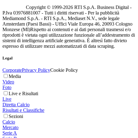
Copyright © 1999-
2026
RTI S.p.A. Business Digital -
P.Iva 03976881007 - Tutti i diritti riservati - Per la pubblicità
Mediamond S.p.A. - RTI S.p.A., Mediaset N.V., sede legale
Amsterdam (Paesi Bassi) - Uffici Viale Europa 46, 20093 Cologno
Monzese (MI)
Rispetto ai contenuti e ai dati personali trasmessi e/o
riprodotti è vietata ogni utilizzazione funzionale all’addestramento di
sistemi di intelligenza artificiale generativa. È altresì fatto divieto
espresso di utilizzare mezzi automatizzati di data scraping.
Legal
Corporate
Privacy Policy
Cookie Policy
Media
Video
Foto
Live e Risultati
Live
Diretta Calcio
Risultati e Classifiche
Sezioni
Calcio
Mercato
Serie A