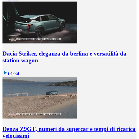
Dacia Striker, eleganza da berlina e versatilità da
station wagon
01:34
Denza Z9GT, numeri da supercar e tempi di ricarica
velocissimi