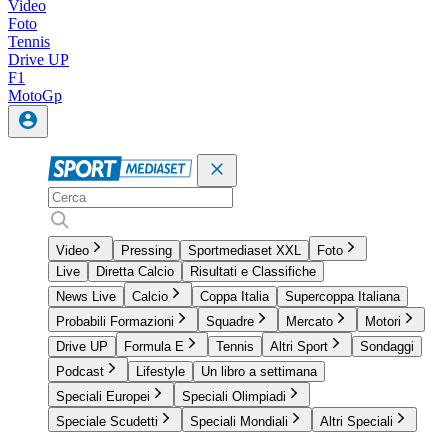
Video
Foto
Tennis
Drive UP
F1
MotoGp
Video
Pressing
Sportmediaset XXL
Foto
Live
Diretta Calcio
Risultati e Classifiche
News Live
Calcio
Coppa Italia
Supercoppa Italiana
Probabili Formazioni
Squadre
Mercato
Motori
Drive UP
Formula E
Tennis
Altri Sport
Sondaggi
Podcast
Lifestyle
Un libro a settimana
Speciali Europei
Speciali Olimpiadi
Speciale Scudetti
Speciali Mondiali
Altri Speciali