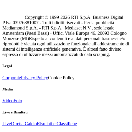
Copyright © 1999-
2026
RTI S.p.A. Business Digital -
P.Iva 03976881007 - Tutti i diritti riservati - Per la pubblicità
Mediamond S.p.A. - RTI S.p.A., Mediaset N.V., sede legale
Amsterdam (Paesi Bassi) - Uffici Viale Europa 46, 20093 Cologno
Monzese (MI)
Rispetto ai contenuti e ai dati personali trasmessi e/o
riprodotti è vietata ogni utilizzazione funzionale all’addestramento di
sistemi di intelligenza artificiale generativa. È altresì fatto divieto
espresso di utilizzare mezzi automatizzati di data scraping.
Legal
Corporate
Privacy Policy
Cookie Policy
Media
Video
Foto
Live e Risultati
Live
Diretta Calcio
Risultati e Classifiche