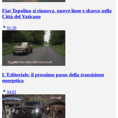
Fiat Topolino si rinnova, nuove linee e sbarco nella
Città del Vaticano
01:39
L'Editoriale: il prossimo passo della transizione
energetica
04:01