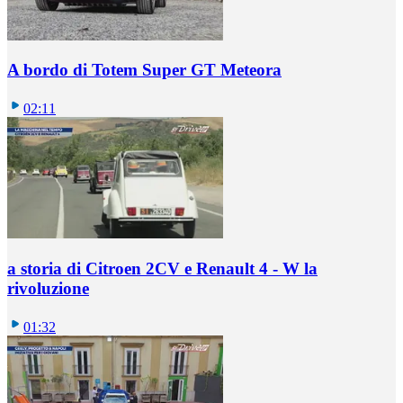
A bordo di Totem Super GT Meteora
02:11
a storia di Citroen 2CV e Renault 4 - W la
rivoluzione
01:32