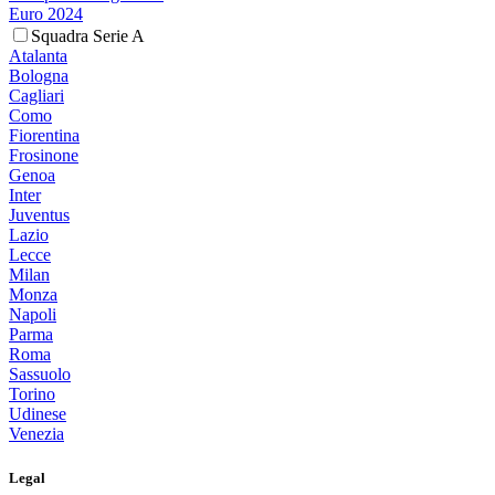
Euro 2024
Squadra Serie A
Atalanta
Bologna
Cagliari
Como
Fiorentina
Frosinone
Genoa
Inter
Juventus
Lazio
Lecce
Milan
Monza
Napoli
Parma
Roma
Sassuolo
Torino
Udinese
Venezia
Legal