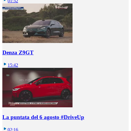
01:32
Denza Z9GT
15:42
La puntata del 6 agosto #DriveUp
02:16