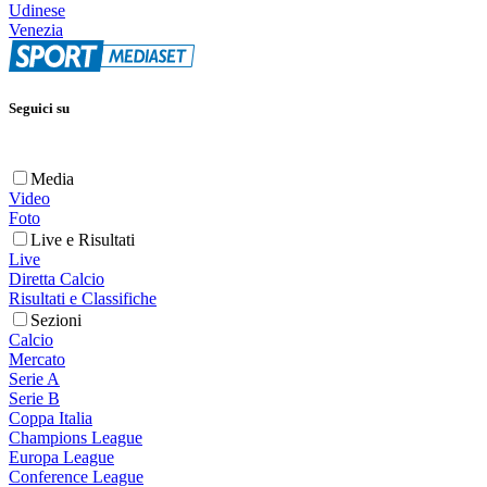
Udinese
Venezia
Seguici su
Media
Video
Foto
Live e Risultati
Live
Diretta Calcio
Risultati e Classifiche
Sezioni
Calcio
Mercato
Serie A
Serie B
Coppa Italia
Champions League
Europa League
Conference League