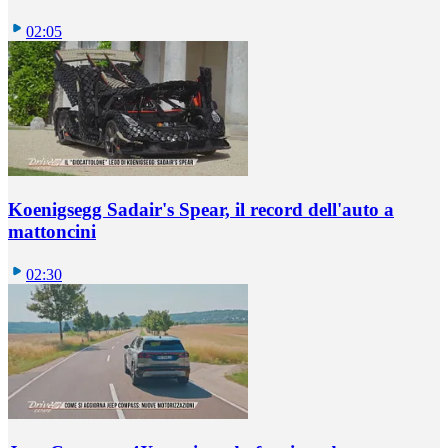
02:05
Koenigsegg Sadair's Spear, il record dell'auto a
mattoncini
02:30