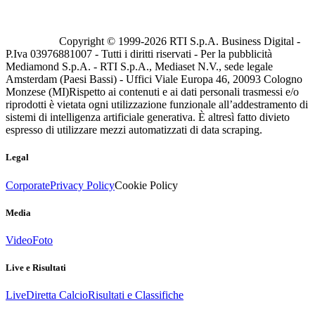
Copyright © 1999-
2026
RTI S.p.A. Business Digital -
P.Iva 03976881007 - Tutti i diritti riservati - Per la pubblicità
Mediamond S.p.A. - RTI S.p.A., Mediaset N.V., sede legale
Amsterdam (Paesi Bassi) - Uffici Viale Europa 46, 20093 Cologno
Monzese (MI)
Rispetto ai contenuti e ai dati personali trasmessi e/o
riprodotti è vietata ogni utilizzazione funzionale all’addestramento di
sistemi di intelligenza artificiale generativa. È altresì fatto divieto
espresso di utilizzare mezzi automatizzati di data scraping.
Legal
Corporate
Privacy Policy
Cookie Policy
Media
Video
Foto
Live e Risultati
Live
Diretta Calcio
Risultati e Classifiche