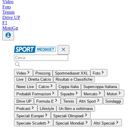
Video
Foto
Tennis
Drive UP
F1
MotoGp
Video
Pressing
Sportmediaset XXL
Foto
Live
Diretta Calcio
Risultati e Classifiche
News Live
Calcio
Coppa Italia
Supercoppa Italiana
Probabili Formazioni
Squadre
Mercato
Motori
Drive UP
Formula E
Tennis
Altri Sport
Sondaggi
Podcast
Lifestyle
Un libro a settimana
Speciali Europei
Speciali Olimpiadi
Speciale Scudetti
Speciali Mondiali
Altri Speciali