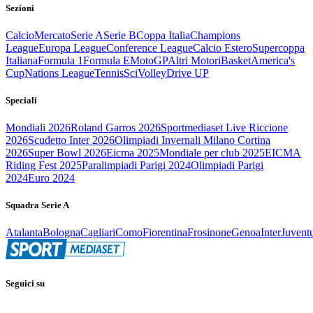
Sezioni
Calcio
Mercato
Serie A
Serie B
Coppa Italia
Champions
League
Europa League
Conference League
Calcio Estero
Supercoppa
Italiana
Formula 1
Formula E
MotoGP
Altri Motori
Basket
America's
Cup
Nations League
Tennis
Sci
Volley
Drive UP
Speciali
Mondiali 2026
Roland Garros 2026
Sportmediaset Live Riccione
2026
Scudetto Inter 2026
Olimpiadi Invernali Milano Cortina
2026
Super Bowl 2026
Eicma 2025
Mondiale per club 2025
EICMA
Riding Fest 2025
Paralimpiadi Parigi 2024
Olimpiadi Parigi
2024
Euro 2024
Squadra Serie A
Atalanta
Bologna
Cagliari
Como
Fiorentina
Frosinone
Genoa
Inter
Juvent
Seguici su