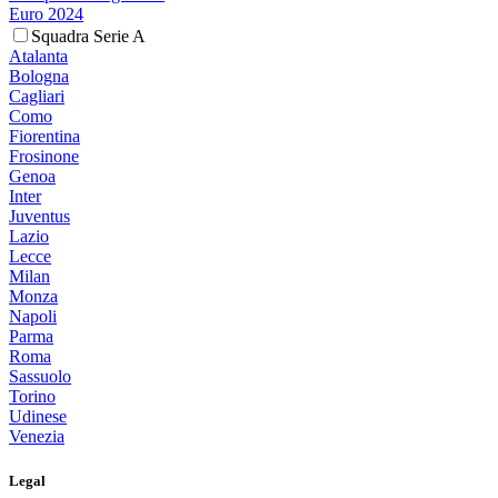
Euro 2024
Squadra Serie A
Atalanta
Bologna
Cagliari
Como
Fiorentina
Frosinone
Genoa
Inter
Juventus
Lazio
Lecce
Milan
Monza
Napoli
Parma
Roma
Sassuolo
Torino
Udinese
Venezia
Legal