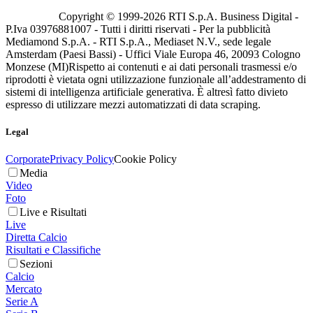
Copyright © 1999-
2026
RTI S.p.A. Business Digital -
P.Iva 03976881007 - Tutti i diritti riservati - Per la pubblicità
Mediamond S.p.A. - RTI S.p.A., Mediaset N.V., sede legale
Amsterdam (Paesi Bassi) - Uffici Viale Europa 46, 20093 Cologno
Monzese (MI)
Rispetto ai contenuti e ai dati personali trasmessi e/o
riprodotti è vietata ogni utilizzazione funzionale all’addestramento di
sistemi di intelligenza artificiale generativa. È altresì fatto divieto
espresso di utilizzare mezzi automatizzati di data scraping.
Legal
Corporate
Privacy Policy
Cookie Policy
Media
Video
Foto
Live e Risultati
Live
Diretta Calcio
Risultati e Classifiche
Sezioni
Calcio
Mercato
Serie A