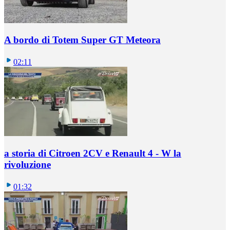
A bordo di Totem Super GT Meteora
02:11
a storia di Citroen 2CV e Renault 4 - W la
rivoluzione
01:32