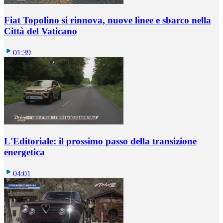
Fiat Topolino si rinnova, nuove linee e sbarco nella
Città del Vaticano
01:39
L'Editoriale: il prossimo passo della transizione
energetica
04:01