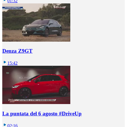
01:32
Denza Z9GT
15:42
La puntata del 6 agosto #DriveUp
02:16