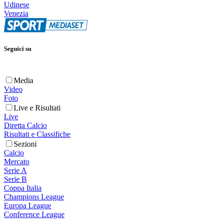
Udinese
Venezia
Seguici su
Media
Video
Foto
Live e Risultati
Live
Diretta Calcio
Risultati e Classifiche
Sezioni
Calcio
Mercato
Serie A
Serie B
Coppa Italia
Champions League
Europa League
Conference League