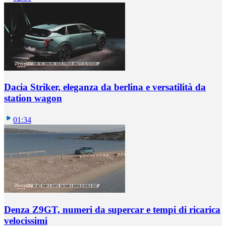
Dacia Striker, eleganza da berlina e versatilità da
station wagon
01:34
Denza Z9GT, numeri da supercar e tempi di ricarica
velocissimi