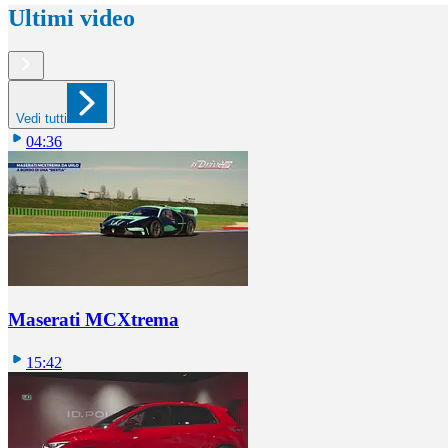
Ultimi video
Vedi tutti
04:36
Maserati MCXtrema
15:42