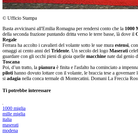
© Ufficio Stampa
Basta avvicinarsi all'Emilia Romagna per rendersi conto che la
1000 
della seconda frazione puntando dritta verso le terre basse, là dove il
Regale
Ferrara ha accolto i cavalieri del volante sotto le sue mura
estensi
, co
omaggi ai cento anni del
Tridente
. Un secolo del logo
Maserati
cele
guardare con gli occhi pieni di gioia quelle
macchine
nate dal genio d
Toscana
Poi, d’un tratto, la
pianura
è finita e l'asfalto ha cominciato a impenna
piloti
hanno dovuto lottare con il volante, le braccia tese a governare le
si
adagia
nella conca termale di Montecatini. Domani La Freccia Ross
Ti potrebbe interessare
1000 miglia
mille miglia
italia
maserati
modena