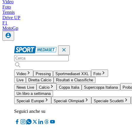
Video
Foto
Tennis
Drive UP
F1
MotoGp
Video
Pressing
Sportmediaset XXL
Foto
Live
Diretta Calcio
Risultati e Classifiche
News Live
Calcio
Coppa Italia
Supercoppa Italiana
Proba
Un libro a settimana
Speciali Europei
Speciali Olimpiadi
Speciale Scudetti
Seguici anche su