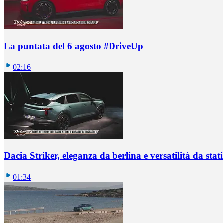
La puntata del 6 agosto #DriveUp
02:16
Dacia Striker, eleganza da berlina e versatilità da sta
01:34