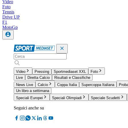
Video
Foto
Tennis
Drive UP
F1
MotoGp
Video
Pressing
Sportmediaset XXL
Foto
Live
Diretta Calcio
Risultati e Classifiche
News Live
Calcio
Coppa Italia
Supercoppa Italiana
Proba
Un libro a settimana
Speciali Europei
Speciali Olimpiadi
Speciale Scudetti
Seguici anche su