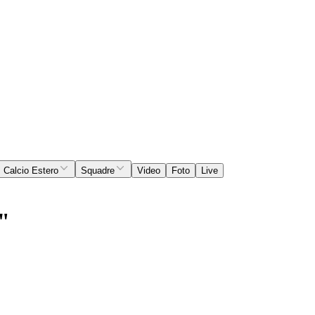
Calcio Estero
Squadre
Video
Foto
Live
o"