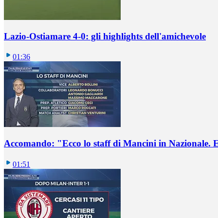
Lazio-Ostiamare 4-0: gli highlights dell'amichevole
01:36
Accomando: "Ecco lo staff di Mancini in Nazionale. E 
01:51