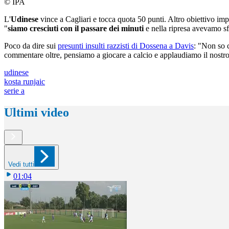
© IPA
L'
Udinese
vince a Cagliari e tocca quota 50 punti. Altro obiettivo im
"
siamo cresciuti con il passare dei minuti
e nella ripresa avevamo sf
Poco da dire sui
presunti insulti razzisti di Dossena a Davis
: "Non so 
commentare oltre, pensiamo a giocare a calcio e applaudiamo il nostro
udinese
kosta runjaic
serie a
Ultimi video
Vedi tutti
01:04