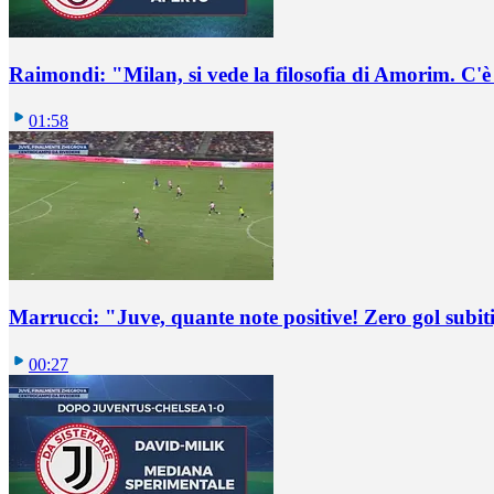
Raimondi: "Milan, si vede la filosofia di Amorim. C'
01:58
Marrucci: "Juve, quante note positive! Zero gol subiti,
00:27