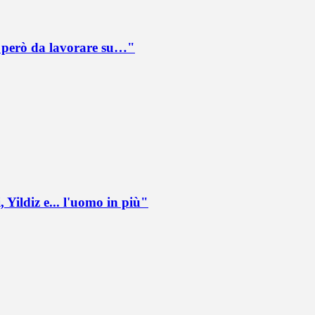
è però da lavorare su…"
 Yildiz e... l'uomo in più"