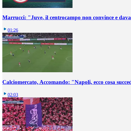
Marrucci: "Juve, il centrocampo non convince e dava
01:26
Calciomercato, Accomando: "Napoli, ecco cosa succ
02:03