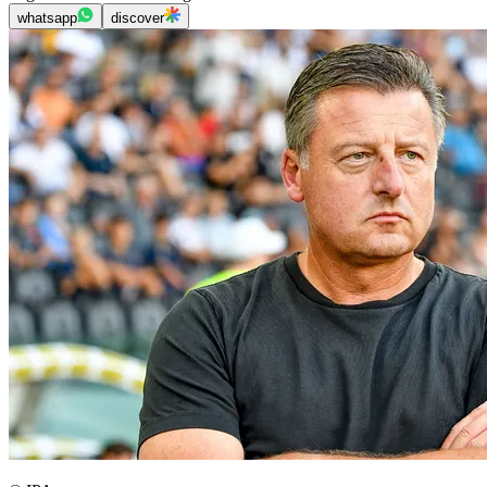
whatsapp
discover