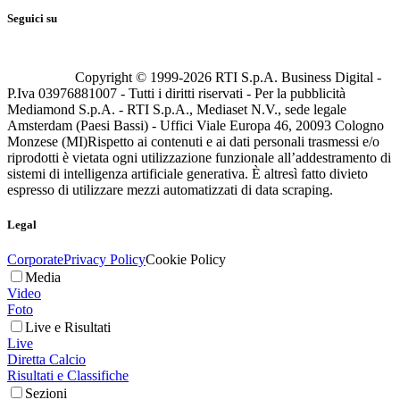
Seguici su
Copyright © 1999-
2026
RTI S.p.A. Business Digital -
P.Iva 03976881007 - Tutti i diritti riservati - Per la pubblicità
Mediamond S.p.A. - RTI S.p.A., Mediaset N.V., sede legale
Amsterdam (Paesi Bassi) - Uffici Viale Europa 46, 20093 Cologno
Monzese (MI)
Rispetto ai contenuti e ai dati personali trasmessi e/o
riprodotti è vietata ogni utilizzazione funzionale all’addestramento di
sistemi di intelligenza artificiale generativa. È altresì fatto divieto
espresso di utilizzare mezzi automatizzati di data scraping.
Legal
Corporate
Privacy Policy
Cookie Policy
Media
Video
Foto
Live e Risultati
Live
Diretta Calcio
Risultati e Classifiche
Sezioni