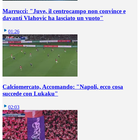
Marrucci: "Juve, il centrocampo non convince e
davanti Vlahovic ha lasciato un vuoto"
01:26
Calciomercato, Accomando: "Napoli, ecco cosa
succede con Lukaku"
02:03