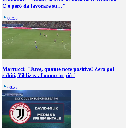
C'è però da lavorare su…"
01:58
Marrucci: "Juve, quante note positive! Zero gol
subiti, Yildiz e... l'uomo in più"
00:27