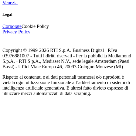
Venezia
Legal
Corporate
Cookie Policy
Privacy Policy
Copyright © 1999-
2026
RTI S.p.A. Business Digital - P.Iva
03976881007 - Tutti i diritti riservati - Per la pubblicità Mediamond
S.p.A. - RTI S.p.A., Mediaset N.V., sede legale Amsterdam (Paesi
Bassi) - Uffici Viale Europa 46, 20093 Cologno Monzese (MI)
Rispetto ai contenuti e ai dati personali trasmessi e/o riprodotti è
vietata ogni utilizzazione funzionale all’addestramento di sistemi di
intelligenza artificiale generativa. È altresì fatto divieto espresso di
utilizzare mezzi automatizzati di data scraping.