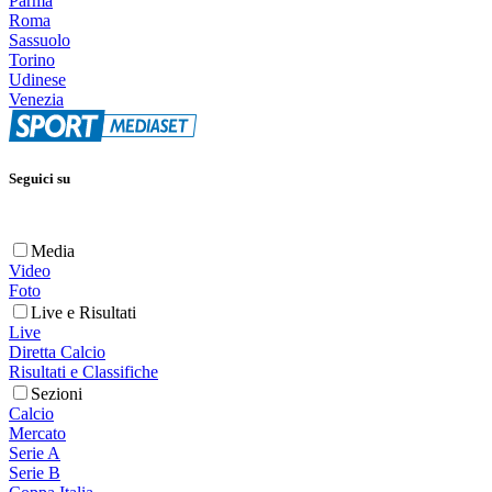
Parma
Roma
Sassuolo
Torino
Udinese
Venezia
Seguici su
Media
Video
Foto
Live e Risultati
Live
Diretta Calcio
Risultati e Classifiche
Sezioni
Calcio
Mercato
Serie A
Serie B