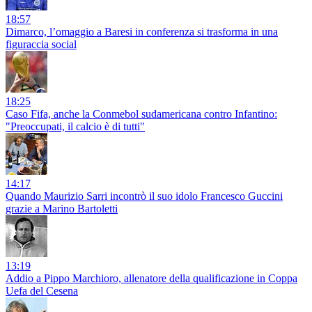
18:57
Dimarco, l’omaggio a Baresi in conferenza si trasforma in una
figuraccia social
18:25
Caso Fifa, anche la Conmebol sudamericana contro Infantino:
"Preoccupati, il calcio è di tutti"
14:17
Quando Maurizio Sarri incontrò il suo idolo Francesco Guccini
grazie a Marino Bartoletti
13:19
Addio a Pippo Marchioro, allenatore della qualificazione in Coppa
Uefa del Cesena