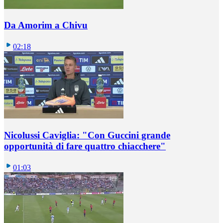
Da Amorim a Chivu
02:18
Nicolussi Caviglia: "Con Guccini grande
opportunità di fare quattro chiacchere"
01:03