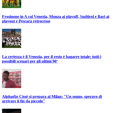
Frosinone in A col Venezia, Monza ai playoff, Sudtirol e Bari ai
playout e Pescara retrocesso
La certezza è il Venezia, per il resto è bagarre totale: tutti i
possibili scenari per gli ultimi 90’
Alphadjo Cissè si prepara al Milan: "Un sogno, speravo di
arrivare lì fin da piccolo"