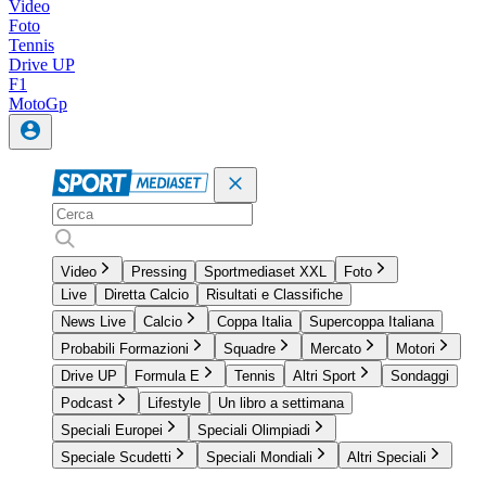
Video
Foto
Tennis
Drive UP
F1
MotoGp
Video
Pressing
Sportmediaset XXL
Foto
Live
Diretta Calcio
Risultati e Classifiche
News Live
Calcio
Coppa Italia
Supercoppa Italiana
Probabili Formazioni
Squadre
Mercato
Motori
Drive UP
Formula E
Tennis
Altri Sport
Sondaggi
Podcast
Lifestyle
Un libro a settimana
Speciali Europei
Speciali Olimpiadi
Speciale Scudetti
Speciali Mondiali
Altri Speciali