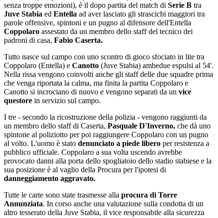
senza troppe emozioni), è il dopo partita del match di
Serie B
tra
Juve Stabia
ed
Entella
ad aver lasciato gli strascichi maggiori tra
parole offensive, spintoni e un pugno al difensore dell'Entella
Coppolaro
assestato da un membro dello staff del tecnico dei
padroni di casa,
Fabio Caserta.
Tutto nasce sul campo con uno scontro di gioco sfociato in lite tra
Coppolaro (Entella) e
Canotto
(Juve Stabia) ambedue espulsi al 54'.
Nella rissa vengono coinvolti anche gli staff delle due squadre prima
che venga riportata la calma, ma finita la partita Coppolaro e
Canotto si incrociano di nuovo e vengono separati da un
vice
questore
in servizio sul campo.
I tre - secondo la ricostruzione della polizia - vengono raggiunti da
un membro dello staff di Caserta,
Pasquale D'Inverno,
che dà uno
spintone al poliziotto per poi raggiungere Coppolaro con un pugno
al volto. L'uomo è stato
denunciato a piede libero
per resistenza a
pubblico ufficiale. Coppolaro a sua volta uscendo avrebbe
provocato danni alla porta dello spogliatoio dello stadio stabiese e la
sua posizione è al vaglio della Procura per l'ipotesi di
danneggiamento aggravato.
Tutte le carte sono state trasmesse alla
procura di Torre
Annunziata
. In corso anche una valutazione sulla condotta di un
altro tesserato della Juve Stabia, il vice responsabile alla sicurezza