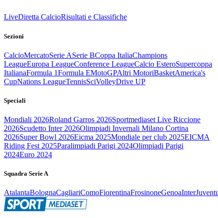
Live
Diretta Calcio
Risultati e Classifiche
Sezioni
Calcio
Mercato
Serie A
Serie B
Coppa Italia
Champions
League
Europa League
Conference League
Calcio Estero
Supercoppa
Italiana
Formula 1
Formula E
MotoGP
Altri Motori
Basket
America's
Cup
Nations League
Tennis
Sci
Volley
Drive UP
Speciali
Mondiali 2026
Roland Garros 2026
Sportmediaset Live Riccione
2026
Scudetto Inter 2026
Olimpiadi Invernali Milano Cortina
2026
Super Bowl 2026
Eicma 2025
Mondiale per club 2025
EICMA
Riding Fest 2025
Paralimpiadi Parigi 2024
Olimpiadi Parigi
2024
Euro 2024
Squadra Serie A
Atalanta
Bologna
Cagliari
Como
Fiorentina
Frosinone
Genoa
Inter
Juvent