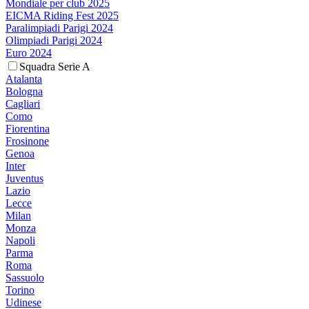
Mondiale per club 2025
EICMA Riding Fest 2025
Paralimpiadi Parigi 2024
Olimpiadi Parigi 2024
Euro 2024
Squadra Serie A
Atalanta
Bologna
Cagliari
Como
Fiorentina
Frosinone
Genoa
Inter
Juventus
Lazio
Lecce
Milan
Monza
Napoli
Parma
Roma
Sassuolo
Torino
Udinese