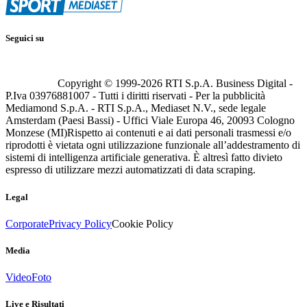
Seguici su
Copyright © 1999-
2026
RTI S.p.A. Business Digital -
P.Iva 03976881007 - Tutti i diritti riservati - Per la pubblicità
Mediamond S.p.A. - RTI S.p.A., Mediaset N.V., sede legale
Amsterdam (Paesi Bassi) - Uffici Viale Europa 46, 20093 Cologno
Monzese (MI)
Rispetto ai contenuti e ai dati personali trasmessi e/o
riprodotti è vietata ogni utilizzazione funzionale all’addestramento di
sistemi di intelligenza artificiale generativa. È altresì fatto divieto
espresso di utilizzare mezzi automatizzati di data scraping.
Legal
Corporate
Privacy Policy
Cookie Policy
Media
Video
Foto
Live e Risultati