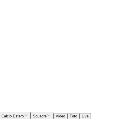
Calcio Estero
Squadre
Video
Foto
Live