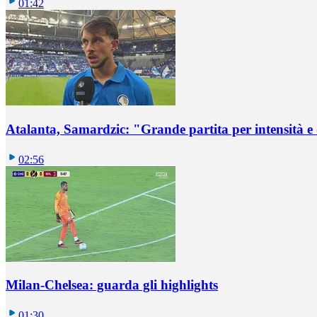
01:42
Atalanta, Samardzic: "Grande partita per intensità e
02:56
Milan-Chelsea: guarda gli highlights
01:30