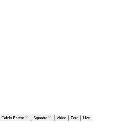
Calcio Estero
Squadre
Video
Foto
Live