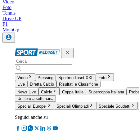
Video
Foto
Tennis
Drive UP
F1
MotoGp
Video
Pressing
Sportmediaset XXL
Foto
Live
Diretta Calcio
Risultati e Classifiche
News Live
Calcio
Coppa Italia
Supercoppa Italiana
Proba
Un libro a settimana
Speciali Europei
Speciali Olimpiadi
Speciale Scudetti
Seguici anche su