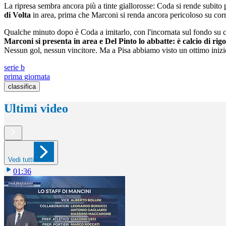
La ripresa sembra ancora più a tinte giallorosse: Coda si rende subito
di Volta
in area, prima che Marconi si renda ancora pericoloso su corne
Qualche minuto dopo è Coda a imitarlo, con l'incornata sul fondo su cros
Marconi si presenta in area e Del Pinto lo abbatte: è calcio di rig
Nessun gol, nessun vincitore. Ma a Pisa abbiamo visto un ottimo inizio
serie b
prima giornata
classifica
Ultimi video
Vedi tutti
01:36