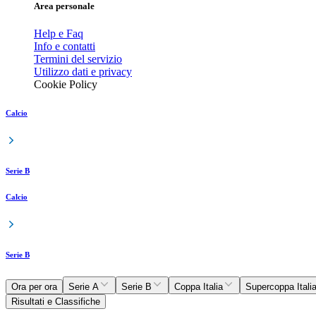
Area personale
Help e Faq
Info e contatti
Termini del servizio
Utilizzo dati e privacy
Cookie Policy
Calcio
Serie B
Calcio
Serie B
Ora per ora
Serie A
Serie B
Coppa Italia
Supercoppa Itali
Risultati e Classifiche