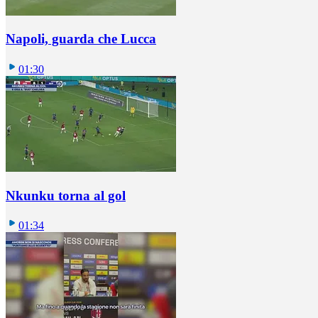
Napoli, guarda che Lucca
01:30
Nkunku torna al gol
01:34