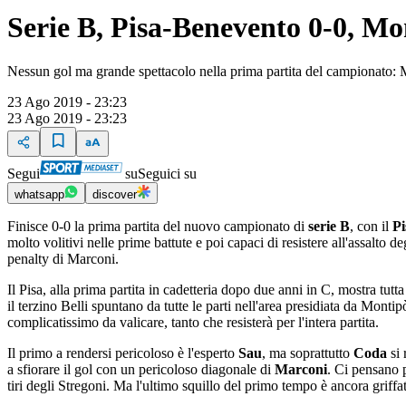
Serie B, Pisa-Benevento 0-0, Mo
Nessun gol ma grande spettacolo nella prima partita del campionato: Mar
23 Ago 2019 - 23:23
23 Ago 2019 - 23:23
Segui
su
Seguici su
whatsapp
discover
Finisce 0-0 la prima partita del nuovo campionato di
serie B
, con il
P
molto volitivi nelle prime battute e poi capaci di resistere all'assalto d
penalty di Marconi.
Il Pisa, alla prima partita in cadetteria dopo due anni in C, mostra tutta
il terzino Belli spuntano da tutte le parti nell'area presidiata da Mont
complicatissimo da valicare, tanto che resisterà per l'intera partita.
Il primo a rendersi pericoloso è l'esperto
Sau
, ma soprattutto
Coda
si 
a sfiorare il gol con un pericoloso diagonale di
Marconi
. Ci pensano 
tiri degli Stregoni. Ma l'ultimo squillo del primo tempo è ancora griff