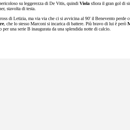
 pericoloso su leggerezza di De Vitis, quindi
Viola
sfiora il gran gol di 
r, stavolta di testa.
s di Letizia, ma via via che ci si avvicina al 90' il Benevento perde cont
ore
, che lo stesso Marconi si incarica di battere. Più bravo di lui è però
M
 per una serie B inaugurata da una splendida notte di calcio.