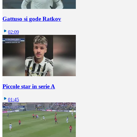
Gattuso si gode Ratkov
02:09
Piccole star in serie A
01:45