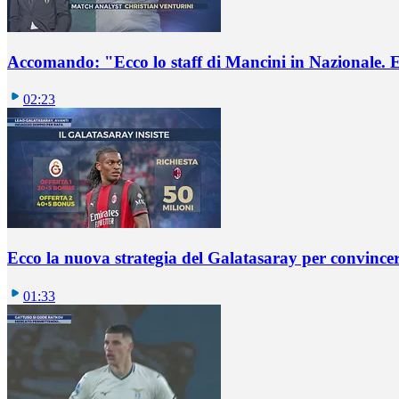
Accomando: "Ecco lo staff di Mancini in Nazionale. E 
02:23
Ecco la nuova strategia del Galatasaray per convincer
01:33