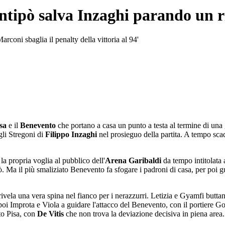
ntipò salva Inzaghi parando un r
coni sbaglia il penalty della vittoria al 94'
isa
e il
Benevento
che portano a casa un punto a testa al termine di una
egli Stregoni di
Filippo Inzaghi
nel prosieguo della partita. A tempo sca
 la propria voglia al pubblico dell'
Arena Garibaldi
da tempo intitolata
ipò. Ma il più smaliziato Benevento fa sfogare i padroni di casa, per poi 
rivela una vera spina nel fianco per i nerazzurri. Letizia e Gyamfi buttan
poi Improta e Viola a guidare l'attacco del Benevento, con il portiere Go
ato Pisa, con
De Vitis
che non trova la deviazione decisiva in piena area.