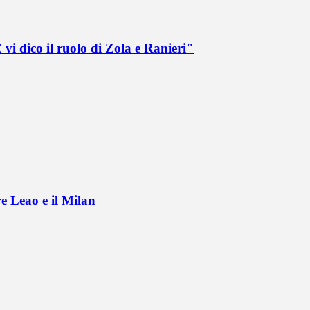
vi dico il ruolo di Zola e Ranieri"
e Leao e il Milan