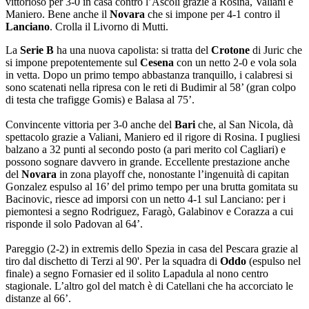
vittorioso per 3-0 in casa contro l’Ascoli grazie a Rosina, Valiani e
Maniero. Bene anche il
Novara
che si impone per 4-1 contro il
Lanciano
. Crolla il
Livorno di Mutti.
La
Serie B
ha una nuova capolista: si tratta del
Crotone
di Juric che
si impone prepotentemente sul
Cesena
con un netto 2-0 e vola sola
in vetta. Dopo un primo tempo abbastanza tranquillo, i calabresi si
sono scatenati nella ripresa con le reti di Budimir al 58’ (gran colpo
di testa che trafigge Gomis) e Balasa al 75’.
Convincente vittoria per 3-0 anche del
Bari
che, al San Nicola, dà
spettacolo grazie a Valiani, Maniero ed il rigore di Rosina. I pugliesi
balzano a 32 punti al secondo posto (a pari merito col Cagliari) e
possono sognare davvero in grande. Eccellente prestazione anche
del
Novara
in zona playoff che, nonostante l’ingenuità di capitan
Gonzalez espulso al 16’ del primo tempo per una brutta gomitata su
Bacinovic, riesce ad imporsi con un netto 4-1 sul Lanciano: per i
piemontesi a segno Rodriguez, Faragò, Galabinov e Corazza a cui
risponde il solo Padovan al 64’.
Pareggio (2-2) in extremis dello Spezia in casa del Pescara grazie al
tiro dal dischetto di Terzi al 90'. Per la squadra di
Oddo
(espulso nel
finale) a segno Fornasier ed il solito Lapadula al nono centro
stagionale. L’altro gol del match è di Catellani che ha accorciato le
distanze al 66’.