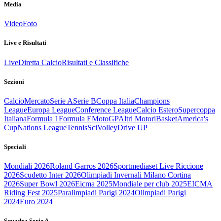
Media
Video
Foto
Live e Risultati
Live
Diretta Calcio
Risultati e Classifiche
Sezioni
Calcio
Mercato
Serie A
Serie B
Coppa Italia
Champions
League
Europa League
Conference League
Calcio Estero
Supercoppa
Italiana
Formula 1
Formula E
MotoGP
Altri Motori
Basket
America's
Cup
Nations League
Tennis
Sci
Volley
Drive UP
Speciali
Mondiali 2026
Roland Garros 2026
Sportmediaset Live Riccione
2026
Scudetto Inter 2026
Olimpiadi Invernali Milano Cortina
2026
Super Bowl 2026
Eicma 2025
Mondiale per club 2025
EICMA
Riding Fest 2025
Paralimpiadi Parigi 2024
Olimpiadi Parigi
2024
Euro 2024
Squadra Serie A