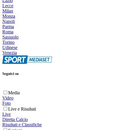
Lazio
Lecce
Milan
Monza
Napoli
Parma
Roma
Sassuolo
Torino
Udinese
Venezia
Seguici su
Media
Video
Foto
Live e Risultati
Live
Diretta Calcio
Risultati e Classifiche