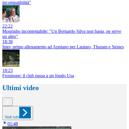
incompatibilità"
22:22
Mourinho incontentabile: "Un Bernardo Silva non basta, ne serve
un altro"
18:38
Inter, primo allenamento ad Appiano per Lautaro, Thuram e Stones
18:23
Frosinone: il club passa a un fondo Usa
Ultimi video
Vedi tutti
01:48