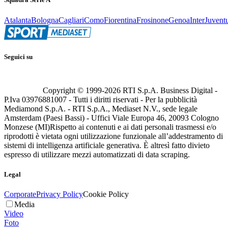
Atalanta
Bologna
Cagliari
Como
Fiorentina
Frosinone
Genoa
Inter
Juvent
Seguici su
Copyright © 1999-
2026
RTI S.p.A. Business Digital -
P.Iva 03976881007 - Tutti i diritti riservati - Per la pubblicità
Mediamond S.p.A. - RTI S.p.A., Mediaset N.V., sede legale
Amsterdam (Paesi Bassi) - Uffici Viale Europa 46, 20093 Cologno
Monzese (MI)
Rispetto ai contenuti e ai dati personali trasmessi e/o
riprodotti è vietata ogni utilizzazione funzionale all’addestramento di
sistemi di intelligenza artificiale generativa. È altresì fatto divieto
espresso di utilizzare mezzi automatizzati di data scraping.
Legal
Corporate
Privacy Policy
Cookie Policy
Media
Video
Foto