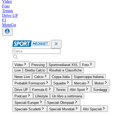
Video
Foto
Tennis
Drive UP
F1
MotoGp
Video
Pressing
Sportmediaset XXL
Foto
Live
Diretta Calcio
Risultati e Classifiche
News Live
Calcio
Coppa Italia
Supercoppa Italiana
Probabili Formazioni
Squadre
Mercato
Motori
Drive UP
Formula E
Tennis
Altri Sport
Sondaggi
Podcast
Lifestyle
Un libro a settimana
Speciali Europei
Speciali Olimpiadi
Speciale Scudetti
Speciali Mondiali
Altri Speciali