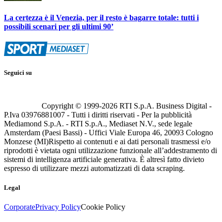
La certezza è il Venezia, per il resto è bagarre totale: tutti i
possibili scenari per gli ultimi 90’
Seguici su
Copyright © 1999-
2026
RTI S.p.A. Business Digital -
P.Iva 03976881007 - Tutti i diritti riservati - Per la pubblicità
Mediamond S.p.A. - RTI S.p.A., Mediaset N.V., sede legale
Amsterdam (Paesi Bassi) - Uffici Viale Europa 46, 20093 Cologno
Monzese (MI)
Rispetto ai contenuti e ai dati personali trasmessi e/o
riprodotti è vietata ogni utilizzazione funzionale all’addestramento di
sistemi di intelligenza artificiale generativa. È altresì fatto divieto
espresso di utilizzare mezzi automatizzati di data scraping.
Legal
Corporate
Privacy Policy
Cookie Policy