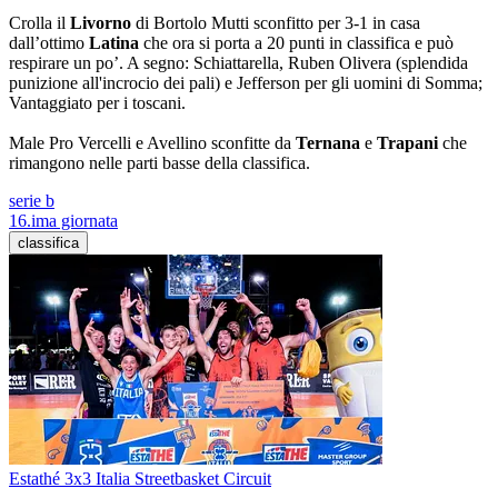
Crolla il
Livorno
di Bortolo Mutti sconfitto per 3-1 in casa
dall’ottimo
Latina
che ora si porta a 20 punti in classifica e può
respirare un po’. A segno: Schiattarella, Ruben Olivera (splendida
punizione all'incrocio dei pali) e Jefferson per gli uomini di Somma;
Vantaggiato per i toscani.
Male Pro Vercelli e Avellino sconfitte da
Ternana
e
Trapani
che
rimangono nelle parti basse della classifica.
serie b
16.ima giornata
classifica
Estathé 3x3 Italia Streetbasket Circuit