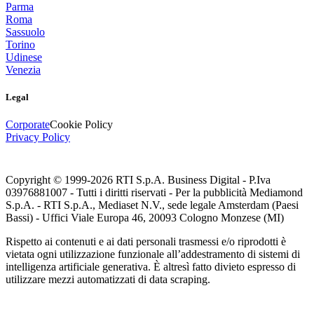
Parma
Roma
Sassuolo
Torino
Udinese
Venezia
Legal
Corporate
Cookie Policy
Privacy Policy
Copyright © 1999-
2026
RTI S.p.A. Business Digital - P.Iva
03976881007 - Tutti i diritti riservati - Per la pubblicità Mediamond
S.p.A. - RTI S.p.A., Mediaset N.V., sede legale Amsterdam (Paesi
Bassi) - Uffici Viale Europa 46, 20093 Cologno Monzese (MI)
Rispetto ai contenuti e ai dati personali trasmessi e/o riprodotti è
vietata ogni utilizzazione funzionale all’addestramento di sistemi di
intelligenza artificiale generativa. È altresì fatto divieto espresso di
utilizzare mezzi automatizzati di data scraping.