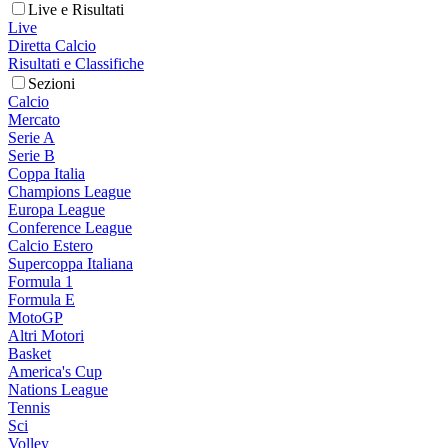
Live e Risultati
Live
Diretta Calcio
Risultati e Classifiche
Sezioni
Calcio
Mercato
Serie A
Serie B
Coppa Italia
Champions League
Europa League
Conference League
Calcio Estero
Supercoppa Italiana
Formula 1
Formula E
MotoGP
Altri Motori
Basket
America's Cup
Nations League
Tennis
Sci
Volley