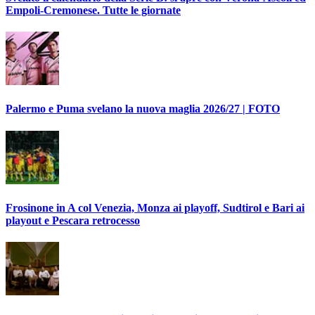
Empoli-Cremonese. Tutte le giornate
Palermo e Puma svelano la nuova maglia 2026/27 | FOTO
Frosinone in A col Venezia, Monza ai playoff, Sudtirol e Bari ai
playout e Pescara retrocesso