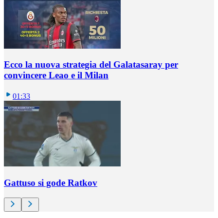
Ecco la nuova strategia del Galatasaray per
convincere Leao e il Milan
01:33
Gattuso si gode Ratkov