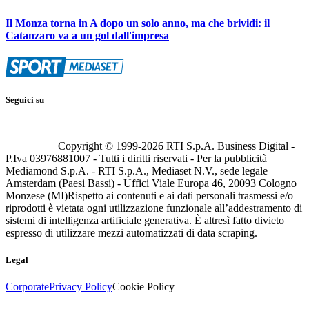
Il Monza torna in A dopo un solo anno, ma che brividi: il
Catanzaro va a un gol dall'impresa
Seguici su
Copyright © 1999-
2026
RTI S.p.A. Business Digital -
P.Iva 03976881007 - Tutti i diritti riservati - Per la pubblicità
Mediamond S.p.A. - RTI S.p.A., Mediaset N.V., sede legale
Amsterdam (Paesi Bassi) - Uffici Viale Europa 46, 20093 Cologno
Monzese (MI)
Rispetto ai contenuti e ai dati personali trasmessi e/o
riprodotti è vietata ogni utilizzazione funzionale all’addestramento di
sistemi di intelligenza artificiale generativa. È altresì fatto divieto
espresso di utilizzare mezzi automatizzati di data scraping.
Legal
Corporate
Privacy Policy
Cookie Policy