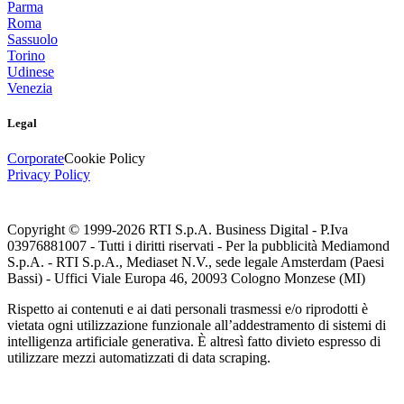
Parma
Roma
Sassuolo
Torino
Udinese
Venezia
Legal
Corporate
Cookie Policy
Privacy Policy
Copyright © 1999-
2026
RTI S.p.A. Business Digital - P.Iva
03976881007 - Tutti i diritti riservati - Per la pubblicità Mediamond
S.p.A. - RTI S.p.A., Mediaset N.V., sede legale Amsterdam (Paesi
Bassi) - Uffici Viale Europa 46, 20093 Cologno Monzese (MI)
Rispetto ai contenuti e ai dati personali trasmessi e/o riprodotti è
vietata ogni utilizzazione funzionale all’addestramento di sistemi di
intelligenza artificiale generativa. È altresì fatto divieto espresso di
utilizzare mezzi automatizzati di data scraping.