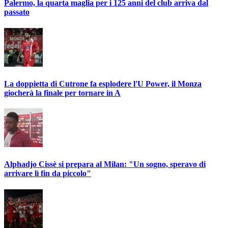
Palermo, la quarta maglia per i 125 anni del club arriva dal
passato
La doppietta di Cutrone fa esplodere l'U Power, il Monza
giocherà la finale per tornare in A
Alphadjo Cissè si prepara al Milan: "Un sogno, speravo di
arrivare lì fin da piccolo"