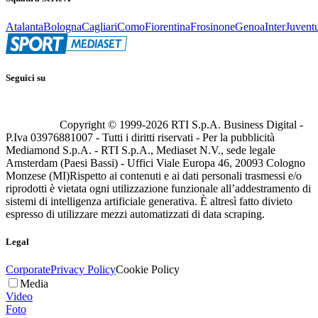
Atalanta
Bologna
Cagliari
Como
Fiorentina
Frosinone
Genoa
Inter
Juvent
Seguici su
Copyright © 1999-
2026
RTI S.p.A. Business Digital -
P.Iva 03976881007 - Tutti i diritti riservati - Per la pubblicità
Mediamond S.p.A. - RTI S.p.A., Mediaset N.V., sede legale
Amsterdam (Paesi Bassi) - Uffici Viale Europa 46, 20093 Cologno
Monzese (MI)
Rispetto ai contenuti e ai dati personali trasmessi e/o
riprodotti è vietata ogni utilizzazione funzionale all’addestramento di
sistemi di intelligenza artificiale generativa. È altresì fatto divieto
espresso di utilizzare mezzi automatizzati di data scraping.
Legal
Corporate
Privacy Policy
Cookie Policy
Media
Video
Foto