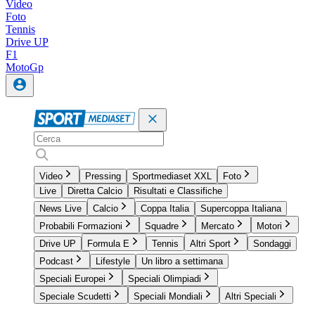
Video
Foto
Tennis
Drive UP
F1
MotoGp
Video
Pressing
Sportmediaset XXL
Foto
Live
Diretta Calcio
Risultati e Classifiche
News Live
Calcio
Coppa Italia
Supercoppa Italiana
Probabili Formazioni
Squadre
Mercato
Motori
Drive UP
Formula E
Tennis
Altri Sport
Sondaggi
Podcast
Lifestyle
Un libro a settimana
Speciali Europei
Speciali Olimpiadi
Speciale Scudetti
Speciali Mondiali
Altri Speciali