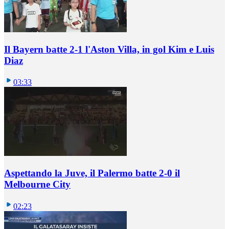
Il Bayern batte 2-1 l'Aston Villa, in gol Kim e Luis
Diaz
03:33
Aspettando la Juve, il Palermo batte 2-0 il
Melbourne City
02:23