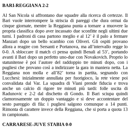
BARI-REGGIANA 2-2
Al San Nicola si affrontano due squadre alla ricerca di certezze. Il
Bari vuole interrompere la striscia di pareggi che dura ormai da
cinque giornate, mentre la Reggiana punta a tornare a muovere la
propria classifica dopo aver incassato due sconfitte negli ultimi due
turni. I padroni di casa partono meglio e al 12’ è il palo a fermare
Manzari dopo un bello scambio con Oliveri. Gli ospiti provano
allora a reagire con Sersanti e Portanova, ma all’intervallo regge lo
0-0. A sbloccare il match ci pensa quindi Benali al 53’, portando
avanti il Bari dopo un perfetto uno-due con Novakovich. Proprio lo
statunitense è poi l’autore del raddoppio tre minuti dopo, con i
pugliesi che provano così a indirizzare la gara in maniera netta. La
Reggiana non molla e all’82’ torna in partita, segnando con
Lucchesi: inizialmente annullata per fuorigioco, la rete viene poi
convalidata dal Var. La squadra di Viani prende fiducia e trova
anche un calcio di rigore tre minuti più tardi: folle uscita di
Radunovic e 2-2 dal dischetto di Gondo. Il Bari sciupa quindi
clamorosamente un doppio vantaggio e si deve accontentare del
sesto pareggio di fila: i pugliesi salgono comunque a 14 punti.
Rimonta di carattere invece della Reggiana, che si porta a quota 13
in campionato.
CARRARESE-JUVE STABIA 0-0