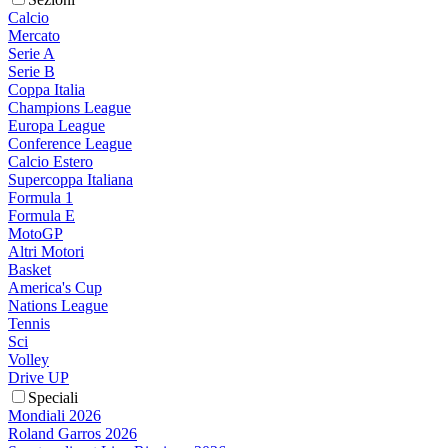
Calcio
Mercato
Serie A
Serie B
Coppa Italia
Champions League
Europa League
Conference League
Calcio Estero
Supercoppa Italiana
Formula 1
Formula E
MotoGP
Altri Motori
Basket
America's Cup
Nations League
Tennis
Sci
Volley
Drive UP
Speciali
Mondiali 2026
Roland Garros 2026