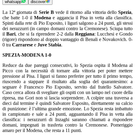
whatsapp
discover
La 12ª giornata di
Serie B
vede il ritorno alla vittoria dello
Spezia
,
che batte 1-0 il
Modena
e aggancia il Pisa in vetta alla classifica.
Spinti dalla rete di Pio Esposito, i liguri salgono a 24 punti, gli stessi
dei nerazzurri (in campo domani contro la Cremonese). Sciupa tutto
il
Bari
, che si fa riprendere 2-2 dalla
Reggiana
: Lucchesi e Gondo
(rigore) rispondono al doppio vantaggio di Benali e Novakovich. 0-
0 tra
Carrarese
e
Juve Stabia
.
SPEZIA-MODENA 1-0
Reduce da due pareggi consecutivi, lo Spezia ospita il Modena al
Picco con la necessità di tornare alla vittoria per poter mettere
pressione al Pisa. I liguri si fanno preferire per tutto il primo tempo,
riuscendo a stappare il risultato alla soglia del quarantesimo: a
segnare è Francesco Pio Esposito, servito dal fratello Salvatore.
Caso cerca allora di svegliare gli ospiti con un lampo nel cuore della
ripresa, ma Gori non si lascia sorprendere. A colpire una traversa a
dieci dal termine è quindi Salvatore Esposito, direttamente su calcio
di punizione: è l’ultima grande emozione. Lo Spezia resta imbattuto
in campionato e sale a 24 punti, agguantando il Pisa in vetta alla
classifica: i nerazzurri di Inzaghi saranno chiamati a rispondere
domani, impegnati in trasferta contro la Cremonese. Pomeriggio
amaro per il Modena, che resta a 11 punti.