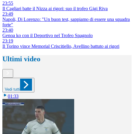
23:55
Il Cagliari batte il Nizza ai rigori: suo il trofeo Gigi Riva
23:49
Napoli, Di Lorenzo: "Un buon test, sappiamo di essere una squadra
forte"
23:40
Genoa ko con il Deportivo nel Trofeo Spagnolo
23:19
Il Torino vince Memorial Criscitiello, Avellino battuto ai rigori
Ultimi video
Vedi tutti
01:33