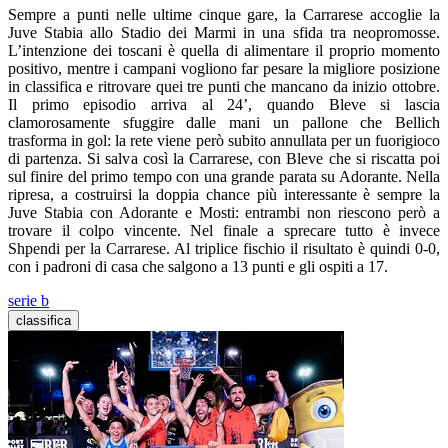
Sempre a punti nelle ultime cinque gare, la Carrarese accoglie la
Juve Stabia allo Stadio dei Marmi in una sfida tra neopromosse.
L’intenzione dei toscani è quella di alimentare il proprio momento
positivo, mentre i campani vogliono far pesare la migliore posizione
in classifica e ritrovare quei tre punti che mancano da inizio ottobre.
Il primo episodio arriva al 24’, quando Bleve si lascia
clamorosamente sfuggire dalle mani un pallone che Bellich
trasforma in gol: la rete viene però subito annullata per un fuorigioco
di partenza. Si salva così la Carrarese, con Bleve che si riscatta poi
sul finire del primo tempo con una grande parata su Adorante. Nella
ripresa, a costruirsi la doppia chance più interessante è sempre la
Juve Stabia con Adorante e Mosti: entrambi non riescono però a
trovare il colpo vincente. Nel finale a sprecare tutto è invece
Shpendi per la Carrarese. Al triplice fischio il risultato è quindi 0-0,
con i padroni di casa che salgono a 13 punti e gli ospiti a 17.
serie b
classifica