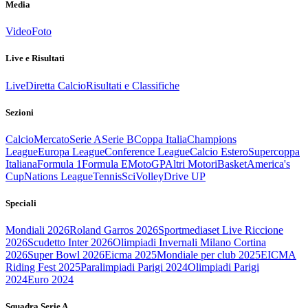
Media
Video
Foto
Live e Risultati
Live
Diretta Calcio
Risultati e Classifiche
Sezioni
Calcio
Mercato
Serie A
Serie B
Coppa Italia
Champions
League
Europa League
Conference League
Calcio Estero
Supercoppa
Italiana
Formula 1
Formula E
MotoGP
Altri Motori
Basket
America's
Cup
Nations League
Tennis
Sci
Volley
Drive UP
Speciali
Mondiali 2026
Roland Garros 2026
Sportmediaset Live Riccione
2026
Scudetto Inter 2026
Olimpiadi Invernali Milano Cortina
2026
Super Bowl 2026
Eicma 2025
Mondiale per club 2025
EICMA
Riding Fest 2025
Paralimpiadi Parigi 2024
Olimpiadi Parigi
2024
Euro 2024
Squadra Serie A