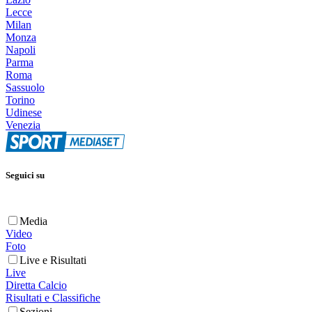
Lecce
Milan
Monza
Napoli
Parma
Roma
Sassuolo
Torino
Udinese
Venezia
Seguici su
Media
Video
Foto
Live e Risultati
Live
Diretta Calcio
Risultati e Classifiche
Sezioni