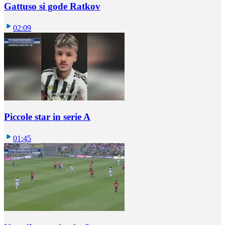
Gattuso si gode Ratkov
02:09
Piccole star in serie A
01:45