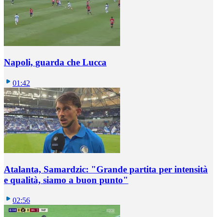
Napoli, guarda che Lucca
01:42
Atalanta, Samardzic: "Grande partita per intensità
e qualità, siamo a buon punto"
02:56