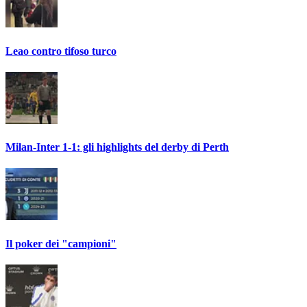
Leao contro tifoso turco
Milan-Inter 1-1: gli highlights del derby di Perth
Il poker dei "campioni"