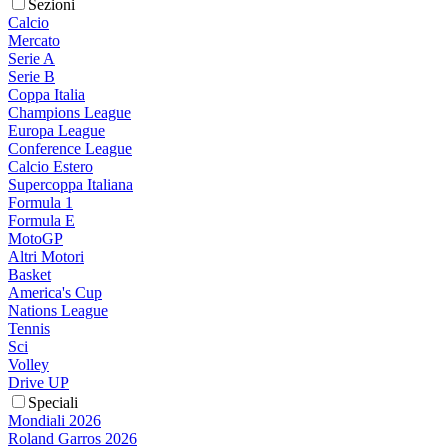
Sezioni
Calcio
Mercato
Serie A
Serie B
Coppa Italia
Champions League
Europa League
Conference League
Calcio Estero
Supercoppa Italiana
Formula 1
Formula E
MotoGP
Altri Motori
Basket
America's Cup
Nations League
Tennis
Sci
Volley
Drive UP
Speciali
Mondiali 2026
Roland Garros 2026