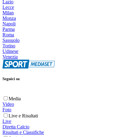
Lazio
Lecce
Milan
Monza
Napoli
Parma
Roma
Sassuolo
Torino
Udinese
Venezia
Seguici su
Media
Video
Foto
Live e Risultati
Live
Diretta Calcio
Risultati e Classifiche