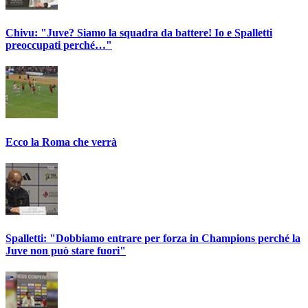
Chivu: "Juve? Siamo la squadra da battere! Io e Spalletti
preoccupati perché…"
Ecco la Roma che verrà
Spalletti: "Dobbiamo entrare per forza in Champions perché la
Juve non può stare fuori"