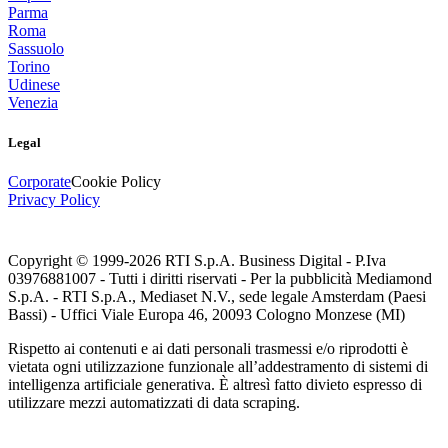
Parma
Roma
Sassuolo
Torino
Udinese
Venezia
Legal
Corporate
Cookie Policy
Privacy Policy
Copyright © 1999-
2026
RTI S.p.A. Business Digital - P.Iva
03976881007 - Tutti i diritti riservati - Per la pubblicità Mediamond
S.p.A. - RTI S.p.A., Mediaset N.V., sede legale Amsterdam (Paesi
Bassi) - Uffici Viale Europa 46, 20093 Cologno Monzese (MI)
Rispetto ai contenuti e ai dati personali trasmessi e/o riprodotti è
vietata ogni utilizzazione funzionale all’addestramento di sistemi di
intelligenza artificiale generativa. È altresì fatto divieto espresso di
utilizzare mezzi automatizzati di data scraping.