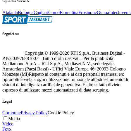
Squadra Serie A
Atalanta
Bologna
Cagliari
Como
Fiorentina
Frosinone
Genoa
Inter
Juvent
Seguici su
Copyright © 1999-
2026
RTI S.p.A. Business Digital -
P.Iva 03976881007 - Tutti i diritti riservati - Per la pubblicità
Mediamond S.p.A. - RTI S.p.A., Mediaset N.V., sede legale
Amsterdam (Paesi Bassi) - Uffici Viale Europa 46, 20093 Cologno
Monzese (MI)
Rispetto ai contenuti e ai dati personali trasmessi e/o
riprodotti è vietata ogni utilizzazione funzionale all’addestramento di
sistemi di intelligenza artificiale generativa. È altresì fatto divieto
espresso di utilizzare mezzi automatizzati di data scraping.
Legal
Corporate
Privacy Policy
Cookie Policy
Media
Video
Foto