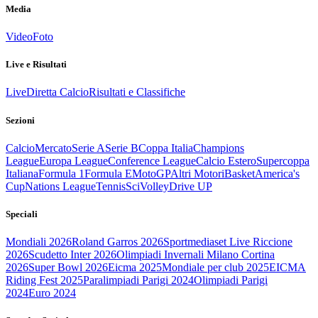
Media
Video
Foto
Live e Risultati
Live
Diretta Calcio
Risultati e Classifiche
Sezioni
Calcio
Mercato
Serie A
Serie B
Coppa Italia
Champions
League
Europa League
Conference League
Calcio Estero
Supercoppa
Italiana
Formula 1
Formula E
MotoGP
Altri Motori
Basket
America's
Cup
Nations League
Tennis
Sci
Volley
Drive UP
Speciali
Mondiali 2026
Roland Garros 2026
Sportmediaset Live Riccione
2026
Scudetto Inter 2026
Olimpiadi Invernali Milano Cortina
2026
Super Bowl 2026
Eicma 2025
Mondiale per club 2025
EICMA
Riding Fest 2025
Paralimpiadi Parigi 2024
Olimpiadi Parigi
2024
Euro 2024