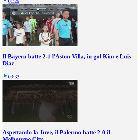
01:29
Il Bayern batte 2-1 l'Aston Villa, in gol Kim e Luis
Diaz
03:33
Aspettando la Juve, il Palermo batte 2-0 il
Melbourne City