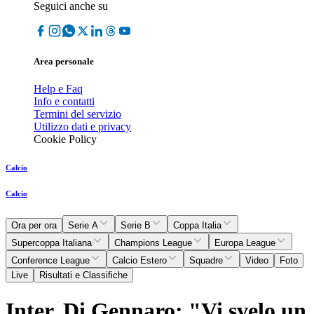
Seguici anche su
Area personale
Help e Faq
Info e contatti
Termini del servizio
Utilizzo dati e privacy
Cookie Policy
Calcio
Calcio
Ora per ora
Serie A
Serie B
Coppa Italia
Supercoppa Italiana
Champions League
Europa League
Conference League
Calcio Estero
Squadre
Video
Foto
Live
Risultati e Classifiche
Inter, Di Gennaro: "Vi svelo un