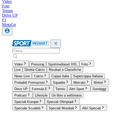
Video
Foto
Tennis
Drive UP
F1
MotoGp
Video
Pressing
Sportmediaset XXL
Foto
Live
Diretta Calcio
Risultati e Classifiche
News Live
Calcio
Coppa Italia
Supercoppa Italiana
Probabili Formazioni
Squadre
Mercato
Motori
Drive UP
Formula E
Tennis
Altri Sport
Sondaggi
Podcast
Lifestyle
Un libro a settimana
Speciali Europei
Speciali Olimpiadi
Speciale Scudetti
Speciali Mondiali
Altri Speciali