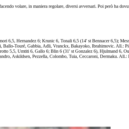
ea facendo volare, in maniera regolare, diversi avversari. Poi però ha dov
ori 6,5, Hernandez 6; Krunic 6, Tonali 6,5 (14' st Bennacer 6,5); Messi
zi, Ballo-Touré, Gabbia, Adli, Vranckx, Bakayoko, Ibrahimovic. All.: Pio
otto 5,5, Umtiti 6, Gallo 6; Blin 6 (31' st Gonzalez 6), Hjulmand 6, Ou
ssandro, Askildsen, Pezzella, Colombo, Tuia, Ceccaroni, Dermaku. All.: 