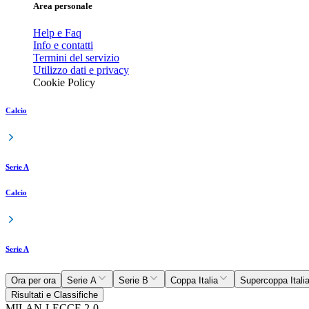
Area personale
Help e Faq
Info e contatti
Termini del servizio
Utilizzo dati e privacy
Cookie Policy
Calcio
Serie A
Calcio
Serie A
Ora per ora
Serie A
Serie B
Coppa Italia
Supercoppa Itali
Risultati e Classifiche
MILAN-LECCE 2-0