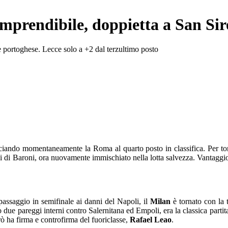
imprendibile, doppietta a San Sir
se portoghese. Lecce solo a +2 dal terzultimo posto
iando momentaneamente la Roma al quarto posto in classifica. Per torn
ni di Baroni, ora nuovamente immischiato nella lotta salvezza. Vantaggio 
passaggio in semifinale ai danni del Napoli, il
Milan
è tornato con la 
due pareggi interni contro Salernitana ed Empoli, era la classica partita
erò ha firma e controfirma del fuoriclasse,
Rafael Leao
.