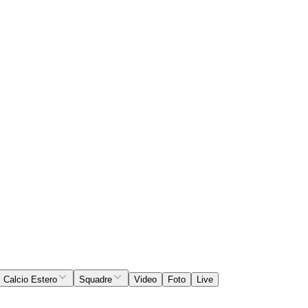
Calcio Estero
Squadre
Video
Foto
Live