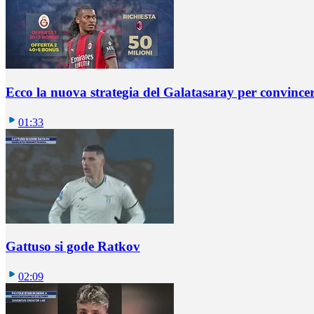
Ecco la nuova strategia del Galatasaray per convincer
01:33
Gattuso si gode Ratkov
02:09