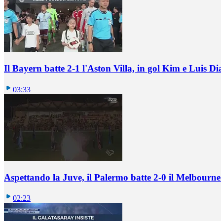
Il Bayern batte 2-1 l'Aston Villa, in gol Kim e Luis Di
03:33
Aspettando la Juve, il Palermo batte 2-0 il Melbourne
02:23