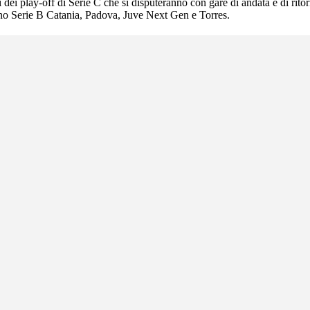
dei play-off di Serie C che si disputeranno con gare di andata e di rit
ogno Serie B Catania, Padova, Juve Next Gen e Torres.