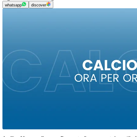
whatsapp
discover