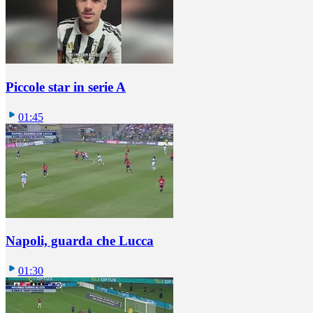
Piccole star in serie A
01:45
Napoli, guarda che Lucca
01:30