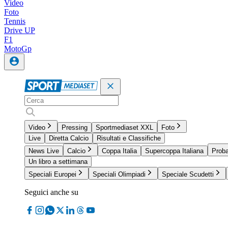
Video
Foto
Tennis
Drive UP
F1
MotoGp
Video
Pressing
Sportmediaset XXL
Foto
Live
Diretta Calcio
Risultati e Classifiche
News Live
Calcio
Coppa Italia
Supercoppa Italiana
Proba
Un libro a settimana
Speciali Europei
Speciali Olimpiadi
Speciale Scudetti
Seguici anche su