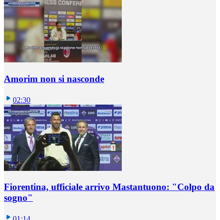
Amorim non si nasconde
02:30
Fiorentina, ufficiale arrivo Mastantuono: "Colpo da
sogno"
01:14