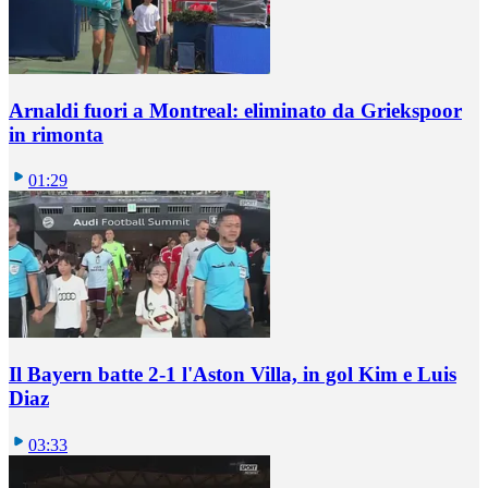
Arnaldi fuori a Montreal: eliminato da Griekspoor
in rimonta
01:29
Il Bayern batte 2-1 l'Aston Villa, in gol Kim e Luis
Diaz
03:33