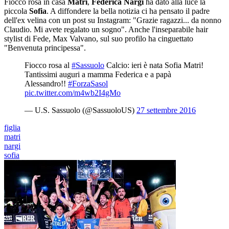
Fiocco rosa in casa
Matri
,
Federica Nargi
ha dato alla luce la
piccola
Sofia
. A diffondere la bella notizia ci ha pensato il padre
dell'ex velina con un post su Instagram: "Grazie ragazzi... da nonno
Claudio. Mi avete regalato un sogno". Anche l'inseparabile hair
stylist di Fede, Max Valvano, sul suo profilo ha cinguettato
"Benvenuta principessa".
Fiocco rosa al
#Sassuolo
Calcio: ieri è nata Sofia Matri!
Tantissimi auguri a mamma Federica e a papà
Alessandro!!
#ForzaSasol
pic.twitter.com/m4wb2I4gMo
— U.S. Sassuolo (@SassuoloUS)
27 settembre 2016
figlia
matri
nargi
sofia