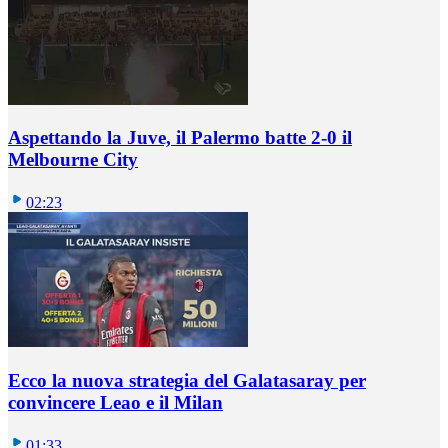
Aspettando la Juve, il Palermo batte 2-0 il
Melbourne City
02:23
Ecco la nuova strategia del Galatasaray per
convincere Leao e il Milan
01:33