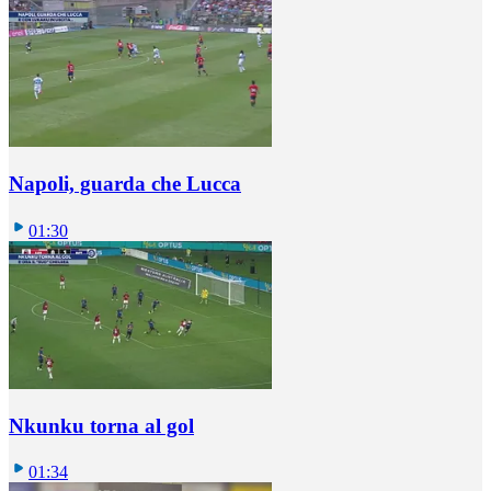
Napoli, guarda che Lucca
01:30
Nkunku torna al gol
01:34