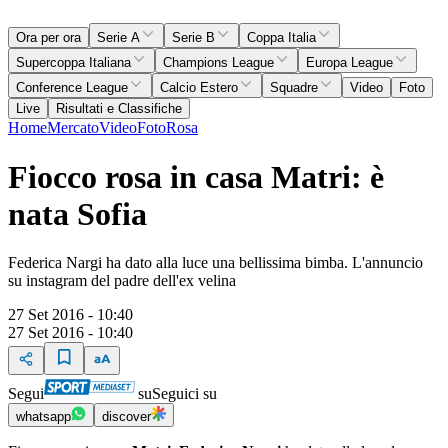
Ora per ora
Serie A
Serie B
Coppa Italia
Supercoppa Italiana
Champions League
Europa League
Conference League
Calcio Estero
Squadre
Video
Foto
Live
Risultati e Classifiche
Home
Mercato
Video
Foto
Rosa
Fiocco rosa in casa Matri: è
nata Sofia
Federica Nargi ha dato alla luce una bellissima bimba. L'annuncio
su instagram del padre dell'ex velina
27 Set 2016 - 10:40
27 Set 2016 - 10:40
Segui
su
Seguici su
whatsapp
discover