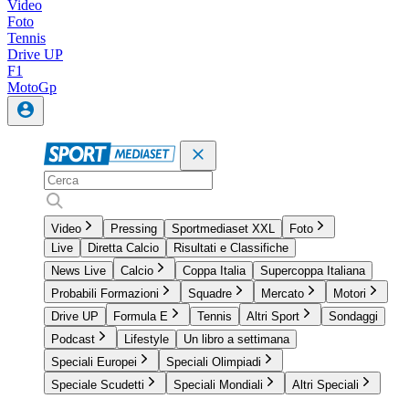
Video
Foto
Tennis
Drive UP
F1
MotoGp
Video
Pressing
Sportmediaset XXL
Foto
Live
Diretta Calcio
Risultati e Classifiche
News Live
Calcio
Coppa Italia
Supercoppa Italiana
Probabili Formazioni
Squadre
Mercato
Motori
Drive UP
Formula E
Tennis
Altri Sport
Sondaggi
Podcast
Lifestyle
Un libro a settimana
Speciali Europei
Speciali Olimpiadi
Speciale Scudetti
Speciali Mondiali
Altri Speciali