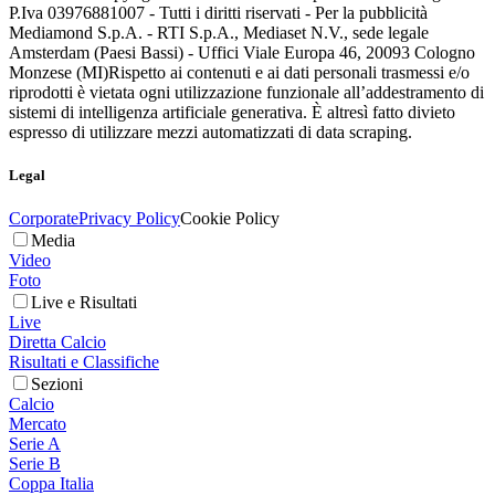
P.Iva 03976881007 - Tutti i diritti riservati - Per la pubblicità
Mediamond S.p.A. - RTI S.p.A., Mediaset N.V., sede legale
Amsterdam (Paesi Bassi) - Uffici Viale Europa 46, 20093 Cologno
Monzese (MI)
Rispetto ai contenuti e ai dati personali trasmessi e/o
riprodotti è vietata ogni utilizzazione funzionale all’addestramento di
sistemi di intelligenza artificiale generativa. È altresì fatto divieto
espresso di utilizzare mezzi automatizzati di data scraping.
Legal
Corporate
Privacy Policy
Cookie Policy
Media
Video
Foto
Live e Risultati
Live
Diretta Calcio
Risultati e Classifiche
Sezioni
Calcio
Mercato
Serie A
Serie B
Coppa Italia