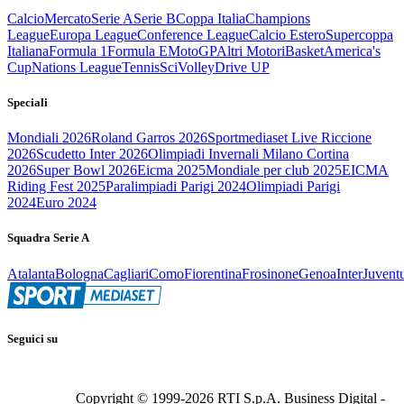
Calcio
Mercato
Serie A
Serie B
Coppa Italia
Champions
League
Europa League
Conference League
Calcio Estero
Supercoppa
Italiana
Formula 1
Formula E
MotoGP
Altri Motori
Basket
America's
Cup
Nations League
Tennis
Sci
Volley
Drive UP
Speciali
Mondiali 2026
Roland Garros 2026
Sportmediaset Live Riccione
2026
Scudetto Inter 2026
Olimpiadi Invernali Milano Cortina
2026
Super Bowl 2026
Eicma 2025
Mondiale per club 2025
EICMA
Riding Fest 2025
Paralimpiadi Parigi 2024
Olimpiadi Parigi
2024
Euro 2024
Squadra Serie A
Atalanta
Bologna
Cagliari
Como
Fiorentina
Frosinone
Genoa
Inter
Juvent
Seguici su
Copyright © 1999-
2026
RTI S.p.A. Business Digital -