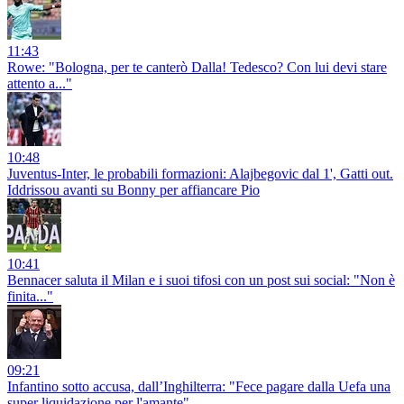
11:43
Rowe: "Bologna, per te canterò Dalla! Tedesco? Con lui devi stare
attento a..."
10:48
Juventus-Inter, le probabili formazioni: Alajbegovic dal 1', Gatti out.
Iddrissou avanti su Bonny per affiancare Pio
10:41
Bennacer saluta il Milan e i suoi tifosi con un post sui social: "Non è
finita..."
09:21
Infantino sotto accusa, dall’Inghilterra: "Fece pagare dalla Uefa una
super liquidazione per l'amante"