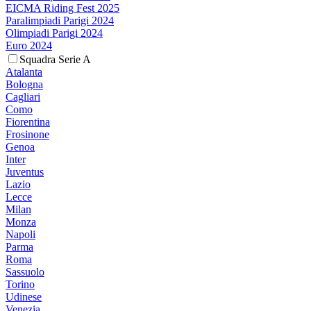
EICMA Riding Fest 2025
Paralimpiadi Parigi 2024
Olimpiadi Parigi 2024
Euro 2024
Squadra Serie A
Atalanta
Bologna
Cagliari
Como
Fiorentina
Frosinone
Genoa
Inter
Juventus
Lazio
Lecce
Milan
Monza
Napoli
Parma
Roma
Sassuolo
Torino
Udinese
Venezia