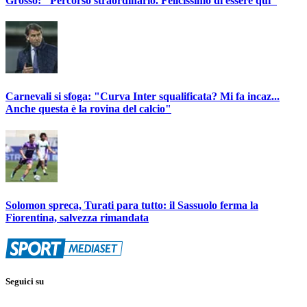
Grosso: "Percorso straordinario. Felicissimo di essere qui"
Carnevali si sfoga: "Curva Inter squalificata? Mi fa incaz...
Anche questa è la rovina del calcio"
Solomon spreca, Turati para tutto: il Sassuolo ferma la
Fiorentina, salvezza rimandata
Seguici su