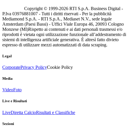
Copyright © 1999-
2026
RTI S.p.A. Business Digital -
P.Iva 03976881007 - Tutti i diritti riservati - Per la pubblicità
Mediamond S.p.A. - RTI S.p.A., Mediaset N.V., sede legale
Amsterdam (Paesi Bassi) - Uffici Viale Europa 46, 20093 Cologno
Monzese (MI)
Rispetto ai contenuti e ai dati personali trasmessi e/o
riprodotti è vietata ogni utilizzazione funzionale all’addestramento di
sistemi di intelligenza artificiale generativa. È altresì fatto divieto
espresso di utilizzare mezzi automatizzati di data scraping.
Legal
Corporate
Privacy Policy
Cookie Policy
Media
Video
Foto
Live e Risultati
Live
Diretta Calcio
Risultati e Classifiche
Sezioni