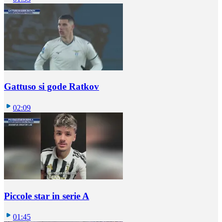
Gattuso si gode Ratkov
02:09
Piccole star in serie A
01:45