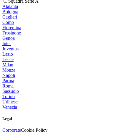
Squadra Serie A
Atalanta
Bologna
Cagliari
Como
Fiorentina
Frosinone
Genoa
Inter
Juventus
Lazio
Lecce
Milan
Monza
Napoli
Parma
Roma
Sassuolo
Torino
Udinese
Venezia
Legal
Corporate
Cookie Policy