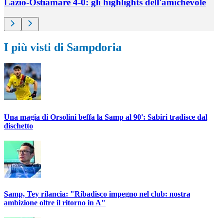
Lazio-Ostiamare 4-0: gli highlights dell'amichevole
I più visti di Sampdoria
Una magia di Orsolini beffa la Samp al 90': Sabiri tradisce dal
dischetto
Samp, Tey rilancia: "Ribadisco impegno nel club: nostra
ambizione oltre il ritorno in A"