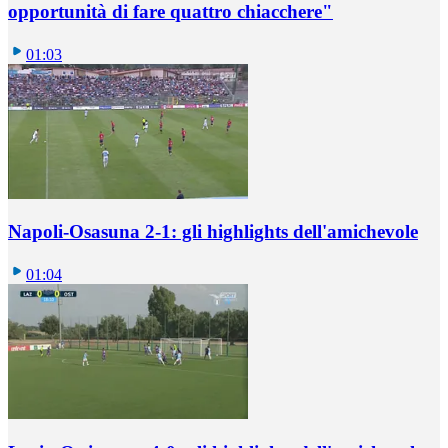
opportunità di fare quattro chiacchere"
01:03
Napoli-Osasuna 2-1: gli highlights dell'amichevole
01:04