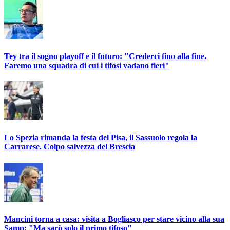
Tey tra il sogno playoff e il futuro: "Crederci fino alla fine.
Faremo una squadra di cui i tifosi vadano fieri"
Lo Spezia rimanda la festa del Pisa, il Sassuolo regola la
Carrarese. Colpo salvezza del Brescia
Mancini torna a casa: visita a Bogliasco per stare vicino alla sua
Samp: "Ma sarò solo il primo tifoso"