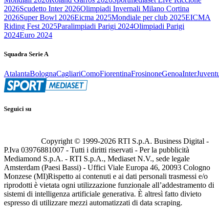
2026
Scudetto Inter 2026
Olimpiadi Invernali Milano Cortina
2026
Super Bowl 2026
Eicma 2025
Mondiale per club 2025
EICMA
Riding Fest 2025
Paralimpiadi Parigi 2024
Olimpiadi Parigi
2024
Euro 2024
Squadra Serie A
Atalanta
Bologna
Cagliari
Como
Fiorentina
Frosinone
Genoa
Inter
Juvent
Seguici su
Copyright © 1999-
2026
RTI S.p.A. Business Digital -
P.Iva 03976881007 - Tutti i diritti riservati - Per la pubblicità
Mediamond S.p.A. - RTI S.p.A., Mediaset N.V., sede legale
Amsterdam (Paesi Bassi) - Uffici Viale Europa 46, 20093 Cologno
Monzese (MI)
Rispetto ai contenuti e ai dati personali trasmessi e/o
riprodotti è vietata ogni utilizzazione funzionale all’addestramento di
sistemi di intelligenza artificiale generativa. È altresì fatto divieto
espresso di utilizzare mezzi automatizzati di data scraping.