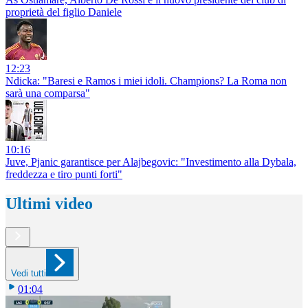
proprietà del figlio Daniele
12:23
Ndicka: "Baresi e Ramos i miei idoli. Champions? La Roma non
sarà una comparsa"
10:16
Juve, Pjanic garantisce per Alajbegovic: "Investimento alla Dybala,
freddezza e tiro punti forti"
Ultimi video
Vedi tutti
01:04