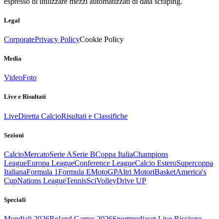
espresso di utilizzare mezzi automatizzati di data scraping.
Legal
Corporate
Privacy Policy
Cookie Policy
Media
Video
Foto
Live e Risultati
Live
Diretta Calcio
Risultati e Classifiche
Sezioni
Calcio
Mercato
Serie A
Serie B
Coppa Italia
Champions
League
Europa League
Conference League
Calcio Estero
Supercoppa
Italiana
Formula 1
Formula E
MotoGP
Altri Motori
Basket
America's
Cup
Nations League
Tennis
Sci
Volley
Drive UP
Speciali
Mondiali 2026
Roland Garros 2026
Sportmediaset Live Riccione