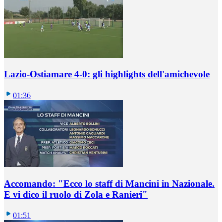
Lazio-Ostiamare 4-0: gli highlights dell'amichevole
01:36
Accomando: "Ecco lo staff di Mancini in Nazionale.
E vi dico il ruolo di Zola e Ranieri"
01:51