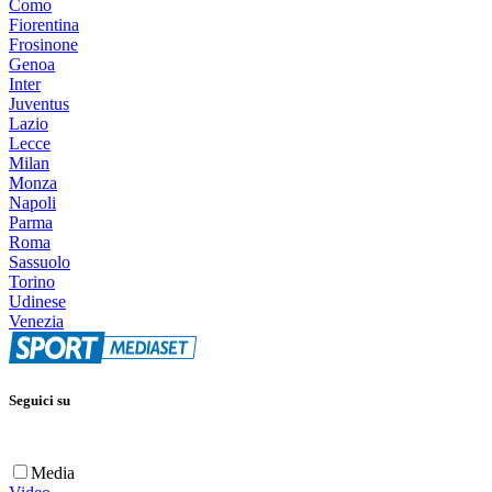
Como
Fiorentina
Frosinone
Genoa
Inter
Juventus
Lazio
Lecce
Milan
Monza
Napoli
Parma
Roma
Sassuolo
Torino
Udinese
Venezia
Seguici su
Media