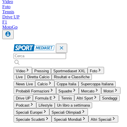
Video
Foto
Tennis
Drive UP
F1
MotoGp
Video
Pressing
Sportmediaset XXL
Foto
Live
Diretta Calcio
Risultati e Classifiche
News Live
Calcio
Coppa Italia
Supercoppa Italiana
Probabili Formazioni
Squadre
Mercato
Motori
Drive UP
Formula E
Tennis
Altri Sport
Sondaggi
Podcast
Lifestyle
Un libro a settimana
Speciali Europei
Speciali Olimpiadi
Speciale Scudetti
Speciali Mondiali
Altri Speciali