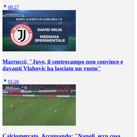
00:27
Marrucci: "Juve, il centrocampo non convince e
davanti Vlahovic ha lasciato un vuoto"
01:26
Calciomercato, Accomando: "Napoli, ecco cosa