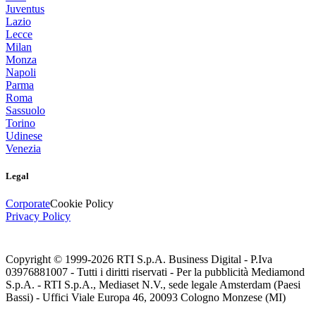
Juventus
Lazio
Lecce
Milan
Monza
Napoli
Parma
Roma
Sassuolo
Torino
Udinese
Venezia
Legal
Corporate
Cookie Policy
Privacy Policy
Copyright © 1999-
2026
RTI S.p.A. Business Digital - P.Iva
03976881007 - Tutti i diritti riservati - Per la pubblicità Mediamond
S.p.A. - RTI S.p.A., Mediaset N.V., sede legale Amsterdam (Paesi
Bassi) - Uffici Viale Europa 46, 20093 Cologno Monzese (MI)