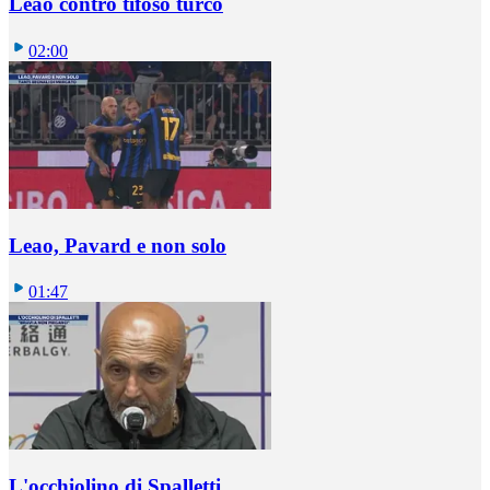
Leao contro tifoso turco
02:00
Leao, Pavard e non solo
01:47
L'occhiolino di Spalletti