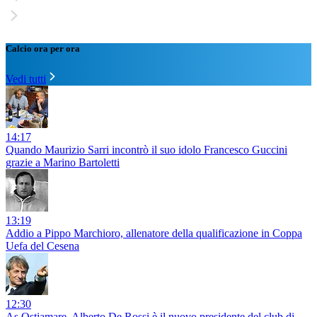
Calcio ora per ora
Vedi tutti
14:17
Quando Maurizio Sarri incontrò il suo idolo Francesco Guccini
grazie a Marino Bartoletti
13:19
Addio a Pippo Marchioro, allenatore della qualificazione in Coppa
Uefa del Cesena
12:30
As Ostiamare, Alberto De Rossi è il nuovo presidente del club di