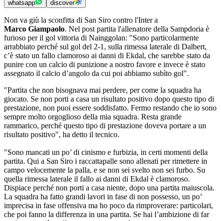
whatsapp
discover
Non va giù la sconfitta di San Siro contro l'Inter a
Marco Giampaolo
. Nel post partita l'allenatore della Sampdoria è
furioso per il gol vittoria di Nainggolan: "Sono particolarmente
arrabbiato perché sul gol del 2-1, sulla rimessa laterale di Dalbert,
c’è stato un fallo clamoroso ai danni di Ekdal, che sarebbe stato da
punire con un calcio di punizione a nostro favore e invece è stato
assegnato il calcio d’angolo da cui poi abbiamo subìto gol".
"Partita che non bisognava mai perdere, per come la squadra ha
giocato. Se non porti a casa un risultato positivo dopo questo tipo di
prestazione, non puoi essere soddisfatto. Fermo restando che io sono
sempre molto orgoglioso della mia squadra. Resta grande
rammarico, perché questo tipo di prestazione doveva portare a un
risultato positivo", ha detto il tecnico.
"Sono mancati un po’ di cinismo e furbizia, in certi momenti della
partita. Qui a San Siro i raccattapalle sono allenati per rimettere in
campo velocemente la palla, e se non sei svelto non sei furbo. Su
quella rimessa laterale il fallo ai danni di Ekdal è clamoroso.
Dispiace perché non porti a casa niente, dopo una partita maiuscola.
La squadra ha fatto grandi lavori in fase di non possesso, un po’
imprecisa in fase offensiva ma ho poco da rimproverare: particolari,
che poi fanno la differenza in una partita. Se hai l’ambizione di far