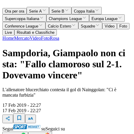
Ora per ora
Serie A
Serie B
Coppa Italia
Supercoppa Italiana
Champions League
Europa League
Conference League
Calcio Estero
Squadre
Video
Foto
Live
Risultati e Classifiche
Home
Mercato
Video
Foto
Rosa
Sampdoria, Giampaolo non ci
sta: "Fallo clamoroso sul 2-1.
Dovevamo vincere"
L'allenatore blucerchiato contesta il gol di Nainggolan: "Ci è
mancata furbizia"
17 Feb 2019 - 22:27
17 Feb 2019 - 22:27
Segui
su
Seguici su