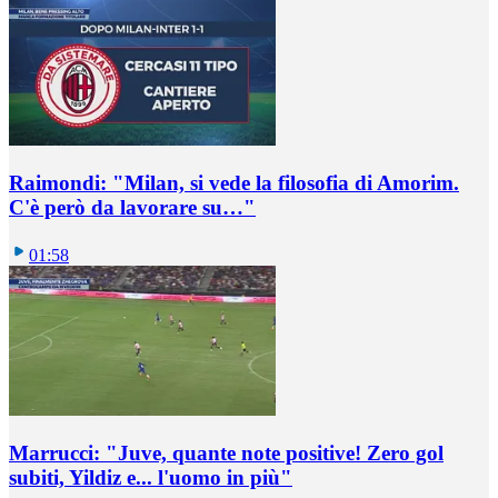
Raimondi: "Milan, si vede la filosofia di Amorim.
C'è però da lavorare su…"
01:58
Marrucci: "Juve, quante note positive! Zero gol
subiti, Yildiz e... l'uomo in più"