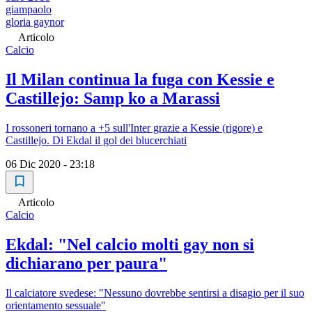
giampaolo
gloria gaynor
Articolo
Calcio
Il Milan continua la fuga con Kessie e
Castillejo: Samp ko a Marassi
I rossoneri tornano a +5 sull'Inter grazie a Kessie (rigore) e
Castillejo. Di Ekdal il gol dei blucerchiati
06 Dic 2020 - 23:18
Articolo
Calcio
Ekdal: "Nel calcio molti gay non si
dichiarano per paura"
Il calciatore svedese: "Nessuno dovrebbe sentirsi a disagio per il suo
orientamento sessuale"