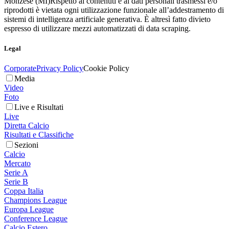
Monzese (MI)
Rispetto ai contenuti e ai dati personali trasmessi e/o
riprodotti è vietata ogni utilizzazione funzionale all’addestramento di
sistemi di intelligenza artificiale generativa. È altresì fatto divieto
espresso di utilizzare mezzi automatizzati di data scraping.
Legal
Corporate
Privacy Policy
Cookie Policy
Media
Video
Foto
Live e Risultati
Live
Diretta Calcio
Risultati e Classifiche
Sezioni
Calcio
Mercato
Serie A
Serie B
Coppa Italia
Champions League
Europa League
Conference League
Calcio Estero