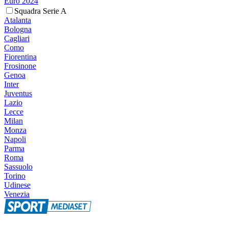
Euro 2024
Squadra Serie A
Atalanta
Bologna
Cagliari
Como
Fiorentina
Frosinone
Genoa
Inter
Juventus
Lazio
Lecce
Milan
Monza
Napoli
Parma
Roma
Sassuolo
Torino
Udinese
Venezia