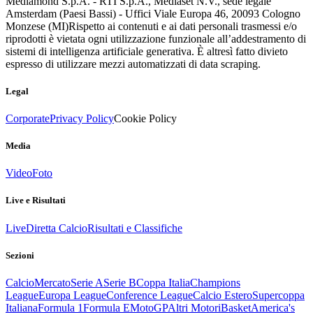
Mediamond S.p.A. - RTI S.p.A., Mediaset N.V., sede legale
Amsterdam (Paesi Bassi) - Uffici Viale Europa 46, 20093 Cologno
Monzese (MI)
Rispetto ai contenuti e ai dati personali trasmessi e/o
riprodotti è vietata ogni utilizzazione funzionale all’addestramento di
sistemi di intelligenza artificiale generativa. È altresì fatto divieto
espresso di utilizzare mezzi automatizzati di data scraping.
Legal
Corporate
Privacy Policy
Cookie Policy
Media
Video
Foto
Live e Risultati
Live
Diretta Calcio
Risultati e Classifiche
Sezioni
Calcio
Mercato
Serie A
Serie B
Coppa Italia
Champions
League
Europa League
Conference League
Calcio Estero
Supercoppa
Italiana
Formula 1
Formula E
MotoGP
Altri Motori
Basket
America's