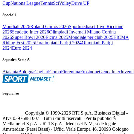
Cup
Nations League
Tennis
Sci
Volley
Drive UP
Speciali
Mondiali 2026
Roland Garros 2026
Sportmediaset Live Riccione
2026
Scudetto Inter 2026
Olimpiadi Invernali Milano Cortina
2026
Super Bowl 2026
Eicma 2025
Mondiale per club 2025
EICMA
Riding Fest 2025
Paralimpiadi Parigi 2024
Olimpiadi Parigi
2024
Euro 2024
Squadra Serie A
Atalanta
Bologna
Cagliari
Como
Fiorentina
Frosinone
Genoa
Inter
Juvent
Seguici su
Copyright © 1999-
2026
RTI S.p.A. Business Digital -
P.Iva 03976881007 - Tutti i diritti riservati - Per la pubblicità
Mediamond S.p.A. - RTI S.p.A., Mediaset N.V., sede legale
Amsterdam (Paesi Bassi) - Uffici Viale Europa 46, 20093 Cologno