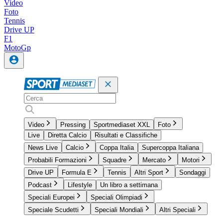
Video
Foto
Tennis
Drive UP
F1
MotoGp
Video
Pressing
Sportmediaset XXL
Foto
Live
Diretta Calcio
Risultati e Classifiche
News Live
Calcio
Coppa Italia
Supercoppa Italiana
Probabili Formazioni
Squadre
Mercato
Motori
Drive UP
Formula E
Tennis
Altri Sport
Sondaggi
Podcast
Lifestyle
Un libro a settimana
Speciali Europei
Speciali Olimpiadi
Speciale Scudetti
Speciali Mondiali
Altri Speciali