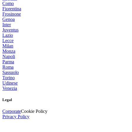
Como
Fiorentina
Frosinone
Genoa
Inter
Juventus
Lazio
Lecce
Milan
Monza
Napoli
Parma
Roma
Sassuolo
Torino
Udinese
Venezia
Legal
Corporate
Cookie Policy
Privacy Policy