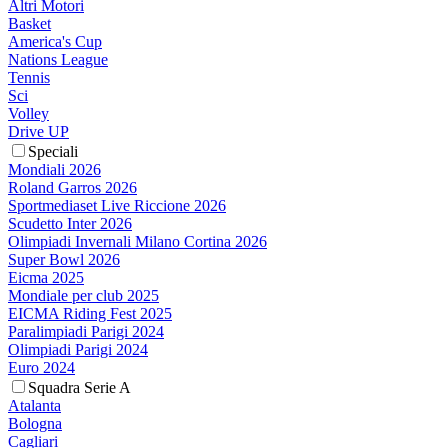
Altri Motori
Basket
America's Cup
Nations League
Tennis
Sci
Volley
Drive UP
Speciali
Mondiali 2026
Roland Garros 2026
Sportmediaset Live Riccione 2026
Scudetto Inter 2026
Olimpiadi Invernali Milano Cortina 2026
Super Bowl 2026
Eicma 2025
Mondiale per club 2025
EICMA Riding Fest 2025
Paralimpiadi Parigi 2024
Olimpiadi Parigi 2024
Euro 2024
Squadra Serie A
Atalanta
Bologna
Cagliari