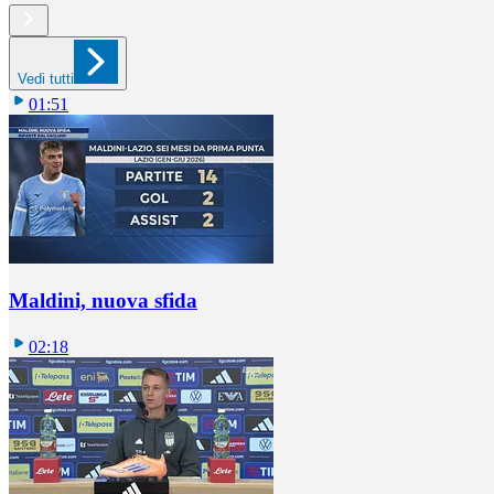
Vedi tutti
01:51
Maldini, nuova sfida
02:18