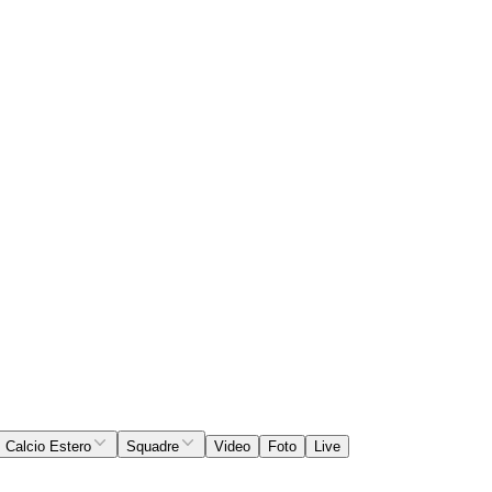
Calcio Estero
Squadre
Video
Foto
Live