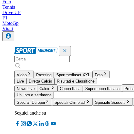
Foto
Tennis
Drive UP
F1
MotoGp
Virali
Video
Pressing
Sportmediaset XXL
Foto
Live
Diretta Calcio
Risultati e Classifiche
News Live
Calcio
Coppa Italia
Supercoppa Italiana
Proba
Un libro a settimana
Speciali Europei
Speciali Olimpiadi
Speciale Scudetti
Seguici anche su