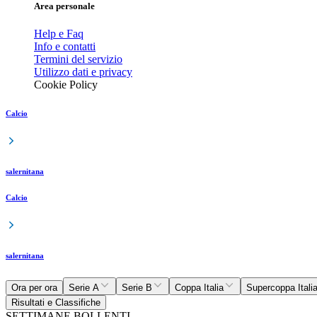
Area personale
Help e Faq
Info e contatti
Termini del servizio
Utilizzo dati e privacy
Cookie Policy
Calcio
salernitana
Calcio
salernitana
Ora per ora
Serie A
Serie B
Coppa Italia
Supercoppa Itali
Risultati e Classifiche
SETTIMANE BOLLENTI