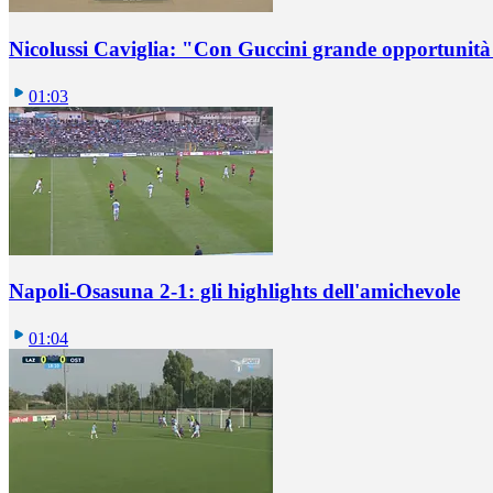
Nicolussi Caviglia: "Con Guccini grande opportunità 
01:03
Napoli-Osasuna 2-1: gli highlights dell'amichevole
01:04