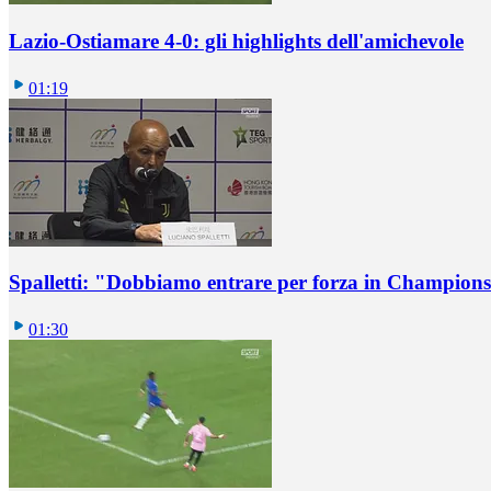
Lazio-Ostiamare 4-0: gli highlights dell'amichevole
01:19
Spalletti: "Dobbiamo entrare per forza in Champions
01:30