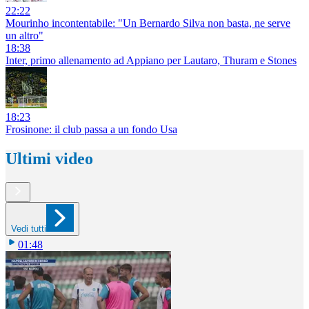
22:22
Mourinho incontentabile: "Un Bernardo Silva non basta, ne serve
un altro"
18:38
Inter, primo allenamento ad Appiano per Lautaro, Thuram e Stones
18:23
Frosinone: il club passa a un fondo Usa
Ultimi video
Vedi tutti
01:48