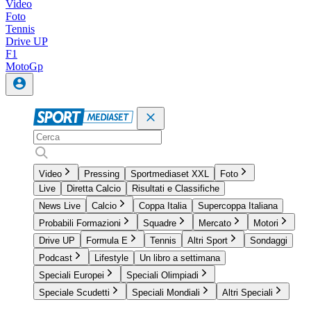
Video
Foto
Tennis
Drive UP
F1
MotoGp
Video
Pressing
Sportmediaset XXL
Foto
Live
Diretta Calcio
Risultati e Classifiche
News Live
Calcio
Coppa Italia
Supercoppa Italiana
Probabili Formazioni
Squadre
Mercato
Motori
Drive UP
Formula E
Tennis
Altri Sport
Sondaggi
Podcast
Lifestyle
Un libro a settimana
Speciali Europei
Speciali Olimpiadi
Speciale Scudetti
Speciali Mondiali
Altri Speciali