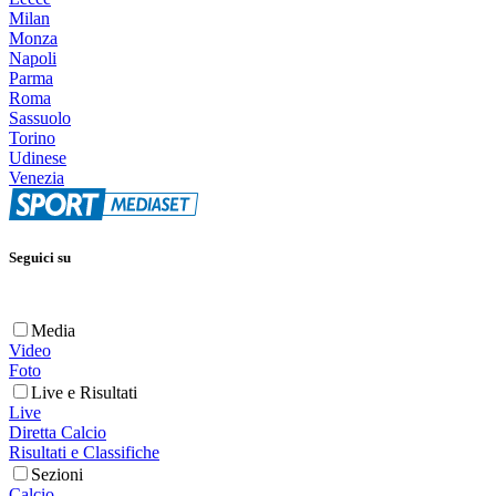
Milan
Monza
Napoli
Parma
Roma
Sassuolo
Torino
Udinese
Venezia
Seguici su
Media
Video
Foto
Live e Risultati
Live
Diretta Calcio
Risultati e Classifiche
Sezioni
Calcio