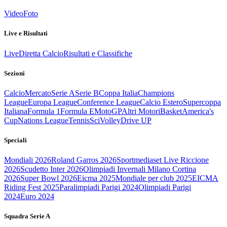
Video
Foto
Live e Risultati
Live
Diretta Calcio
Risultati e Classifiche
Sezioni
Calcio
Mercato
Serie A
Serie B
Coppa Italia
Champions
League
Europa League
Conference League
Calcio Estero
Supercoppa
Italiana
Formula 1
Formula E
MotoGP
Altri Motori
Basket
America's
Cup
Nations League
Tennis
Sci
Volley
Drive UP
Speciali
Mondiali 2026
Roland Garros 2026
Sportmediaset Live Riccione
2026
Scudetto Inter 2026
Olimpiadi Invernali Milano Cortina
2026
Super Bowl 2026
Eicma 2025
Mondiale per club 2025
EICMA
Riding Fest 2025
Paralimpiadi Parigi 2024
Olimpiadi Parigi
2024
Euro 2024
Squadra Serie A