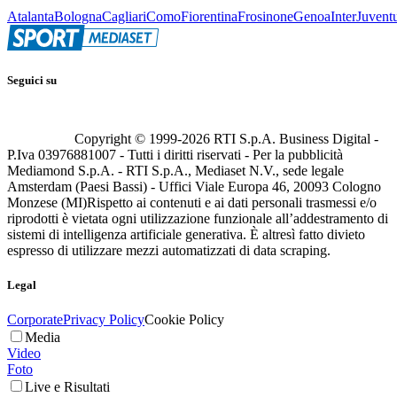
Atalanta
Bologna
Cagliari
Como
Fiorentina
Frosinone
Genoa
Inter
Juvent
Seguici su
Copyright © 1999-
2026
RTI S.p.A. Business Digital -
P.Iva 03976881007 - Tutti i diritti riservati - Per la pubblicità
Mediamond S.p.A. - RTI S.p.A., Mediaset N.V., sede legale
Amsterdam (Paesi Bassi) - Uffici Viale Europa 46, 20093 Cologno
Monzese (MI)
Rispetto ai contenuti e ai dati personali trasmessi e/o
riprodotti è vietata ogni utilizzazione funzionale all’addestramento di
sistemi di intelligenza artificiale generativa. È altresì fatto divieto
espresso di utilizzare mezzi automatizzati di data scraping.
Legal
Corporate
Privacy Policy
Cookie Policy
Media
Video
Foto
Live e Risultati