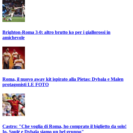
Brighton-Roma 3-0: altro brutto ko per i giallorossi in
amichevole
Roma, il nuovo away kit ispirato alla Pietas: Dybala e Malen
protagonisti LE FOTO
Castro: "Che voglia di Roma, ho comprato il biglietto da solo!
Io, Soulé e Dybala siamo un bel gruppo"