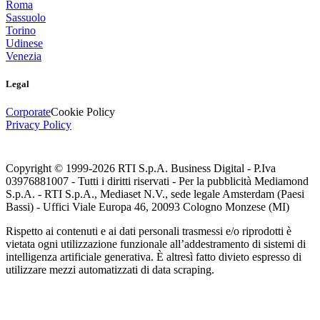
Roma
Sassuolo
Torino
Udinese
Venezia
Legal
Corporate
Cookie Policy
Privacy Policy
Copyright © 1999-
2026
RTI S.p.A. Business Digital - P.Iva
03976881007 - Tutti i diritti riservati - Per la pubblicità Mediamond
S.p.A. - RTI S.p.A., Mediaset N.V., sede legale Amsterdam (Paesi
Bassi) - Uffici Viale Europa 46, 20093 Cologno Monzese (MI)
Rispetto ai contenuti e ai dati personali trasmessi e/o riprodotti è
vietata ogni utilizzazione funzionale all’addestramento di sistemi di
intelligenza artificiale generativa. È altresì fatto divieto espresso di
utilizzare mezzi automatizzati di data scraping.