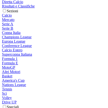
Diretta Calcio
Risultati e Classifiche
Sezioni
Calcio
Mercato
Serie A
Serie B
Coppa Italia
Champions League
Europa League
Conference League
Calcio Estero
Supercoppa Italiana
Formula 1
Formula E
MotoGP
Altri Motori
Basket
America's Cup
Nations League
Tennis
Sci
Volley
Drive UP
Speciali