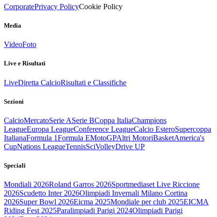
Corporate
Privacy Policy
Cookie Policy
Media
Video
Foto
Live e Risultati
Live
Diretta Calcio
Risultati e Classifiche
Sezioni
Calcio
Mercato
Serie A
Serie B
Coppa Italia
Champions
League
Europa League
Conference League
Calcio Estero
Supercoppa
Italiana
Formula 1
Formula E
MotoGP
Altri Motori
Basket
America's
Cup
Nations League
Tennis
Sci
Volley
Drive UP
Speciali
Mondiali 2026
Roland Garros 2026
Sportmediaset Live Riccione
2026
Scudetto Inter 2026
Olimpiadi Invernali Milano Cortina
2026
Super Bowl 2026
Eicma 2025
Mondiale per club 2025
EICMA
Riding Fest 2025
Paralimpiadi Parigi 2024
Olimpiadi Parigi