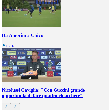
Da Amorim a Chivu
02:18
Nicolussi Caviglia: "Con Guccini grande
opportunità di fare quattro chiacchere"