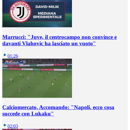
Marrucci: "Juve, il centrocampo non convince e
davanti Vlahovic ha lasciato un vuoto"
01:26
Calciomercato, Accomando: "Napoli, ecco cosa
succede con Lukaku"
02:03