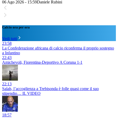
06 Ago 2026 - 15:59
Daniele Rubini
Calcio ora per ora
Vedi tutti
23:58
La Confederazione africana di calcio riconferma il proprio sostegno
a Infantino
22:43
Amichevoli, Fiorentina-Deportivo A Coruna 1-1
22:13
Salah, l’accoglienza a Trebisonda è folle quasi come il suo
stipendio… IL VIDEO
18:57