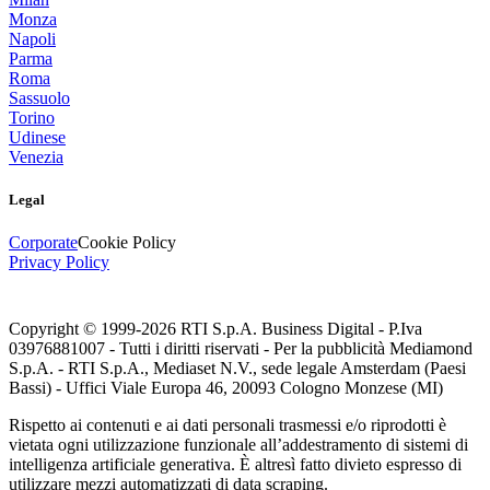
Monza
Napoli
Parma
Roma
Sassuolo
Torino
Udinese
Venezia
Legal
Corporate
Cookie Policy
Privacy Policy
Copyright © 1999-
2026
RTI S.p.A. Business Digital - P.Iva
03976881007 - Tutti i diritti riservati - Per la pubblicità Mediamond
S.p.A. - RTI S.p.A., Mediaset N.V., sede legale Amsterdam (Paesi
Bassi) - Uffici Viale Europa 46, 20093 Cologno Monzese (MI)
Rispetto ai contenuti e ai dati personali trasmessi e/o riprodotti è
vietata ogni utilizzazione funzionale all’addestramento di sistemi di
intelligenza artificiale generativa. È altresì fatto divieto espresso di
utilizzare mezzi automatizzati di data scraping.