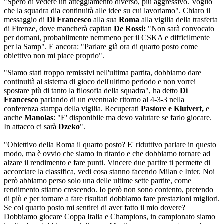
"Spero di vedere un atteggiamento diverso, più aggressivo. Voglio
che la squadra dia continuità alle idee su cui lavoriamo". Chiaro il
messaggio di
Di Francesco
alla sua
Roma
alla vigilia della trasferta
di Firenze, dove mancherà capitan
De Rossi:
"Non sarà convocato
per domani, probabilmente nemmeno per il CSKA e difficilmente
per la Samp". E ancora: "Parlare già ora di quarto posto come
obiettivo non mi piace proprio".
"Siamo stati troppo remissivi nell'ultima partita, dobbiamo dare
continuità al sistema di gioco dell'ultimo periodo e non vorrei
spostare più di tanto la filosofia della squadra", ha detto
Di
Francesco
parlando di un eventuale ritorno al 4-3-3
nella
conferenza stampa della vigilia. Recuperati
Pastore e Kluivert,
e
anche
Manolas
: "E' disponibile ma devo valutare se farlo giocare.
In attacco ci sarà
Dzeko
".
"Obiettivo della Roma il quarto posto? E' riduttivo parlare in questo
modo, ma è ovvio che siamo in ritardo e che dobbiamo tornare ad
alzare il rendimento e fare punti. Vincere due partire ti permette di
accorciare la classifica, vedi cosa stanno facendo Milan e Inter. Noi
però abbiamo perso solo una delle ultime sette partite, come
rendimento stiamo crescendo. Io però non sono contento, pretendo
di più e per tornare a fare risultati dobbiamo fare prestazioni migliori.
Se col quarto posto mi sentirei di aver fatto il mio dovere?
Dobbiamo giocare Coppa Italia e Champions, in campionato siamo