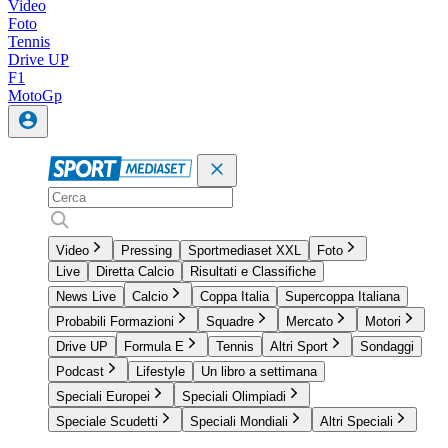
Video
Foto
Tennis
Drive UP
F1
MotoGp
Video
Pressing
Sportmediaset XXL
Foto
Live
Diretta Calcio
Risultati e Classifiche
News Live
Calcio
Coppa Italia
Supercoppa Italiana
Probabili Formazioni
Squadre
Mercato
Motori
Drive UP
Formula E
Tennis
Altri Sport
Sondaggi
Podcast
Lifestyle
Un libro a settimana
Speciali Europei
Speciali Olimpiadi
Speciale Scudetti
Speciali Mondiali
Altri Speciali