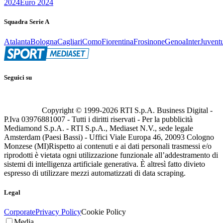
2024
Euro 2024
Squadra Serie A
Atalanta
Bologna
Cagliari
Como
Fiorentina
Frosinone
Genoa
Inter
Juvent
Seguici su
Copyright © 1999-
2026
RTI S.p.A. Business Digital -
P.Iva 03976881007 - Tutti i diritti riservati - Per la pubblicità
Mediamond S.p.A. - RTI S.p.A., Mediaset N.V., sede legale
Amsterdam (Paesi Bassi) - Uffici Viale Europa 46, 20093 Cologno
Monzese (MI)
Rispetto ai contenuti e ai dati personali trasmessi e/o
riprodotti è vietata ogni utilizzazione funzionale all’addestramento di
sistemi di intelligenza artificiale generativa. È altresì fatto divieto
espresso di utilizzare mezzi automatizzati di data scraping.
Legal
Corporate
Privacy Policy
Cookie Policy
Media