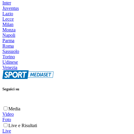
Inter
Juventus
Lazio
Lecce
Milan
Monza
Napoli
Parma
Roma
Sassuolo
Torino
Udinese
Venezia
Seguici su
Media
Video
Foto
Live e Risultati
Live