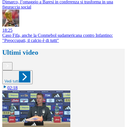
Dimarco, l’omaggio a Baresi in conferenza si trasforma in una
figuraccia social
18:25
Caso Fifa, anche la Conmebol sudamericana contro Infantino:
"Preoccupati, il calcio è di tutti"
Ultimi video
Vedi tutti
02:18