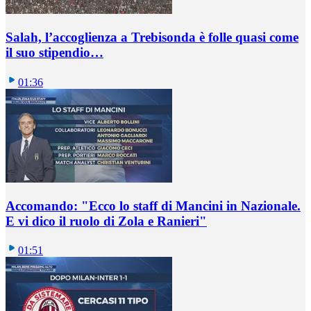
Salah, l’accoglienza a Trebisonda è folle quasi come
il suo stipendio…
01:36
Accomando: "Ecco lo staff di Mancini in Nazionale.
E vi dico il ruolo di Zola e Ranieri"
01:51