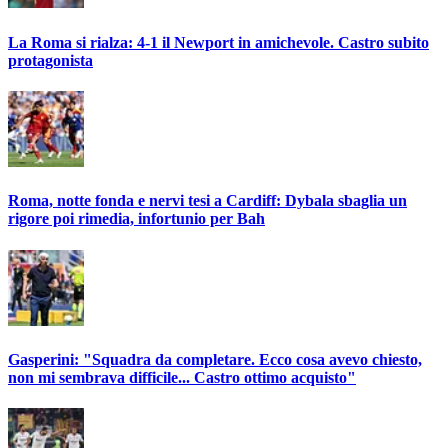
La Roma si rialza: 4-1 il Newport in amichevole. Castro subito
protagonista
Roma, notte fonda e nervi tesi a Cardiff: Dybala sbaglia un
rigore poi rimedia, infortunio per Bah
Gasperini: "Squadra da completare. Ecco cosa avevo chiesto,
non mi sembrava difficile... Castro ottimo acquisto"