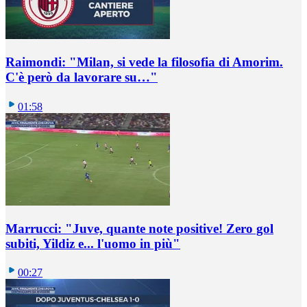
Raimondi: "Milan, si vede la filosofia di Amorim.
C'è però da lavorare su…"
01:58
Marrucci: "Juve, quante note positive! Zero gol
subiti, Yildiz e... l'uomo in più"
00:27