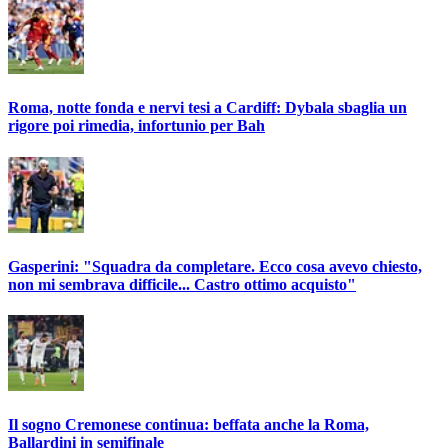
Roma, notte fonda e nervi tesi a Cardiff: Dybala sbaglia un
rigore poi rimedia, infortunio per Bah
Gasperini: "Squadra da completare. Ecco cosa avevo chiesto,
non mi sembrava difficile... Castro ottimo acquisto"
Il sogno Cremonese continua: beffata anche la Roma,
Ballardini in semifinale