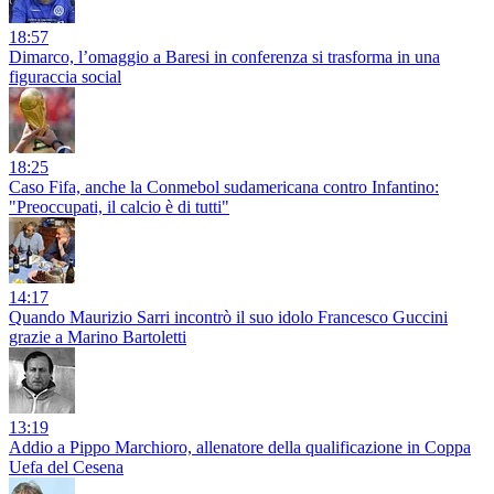
18:57
Dimarco, l’omaggio a Baresi in conferenza si trasforma in una
figuraccia social
18:25
Caso Fifa, anche la Conmebol sudamericana contro Infantino:
"Preoccupati, il calcio è di tutti"
14:17
Quando Maurizio Sarri incontrò il suo idolo Francesco Guccini
grazie a Marino Bartoletti
13:19
Addio a Pippo Marchioro, allenatore della qualificazione in Coppa
Uefa del Cesena