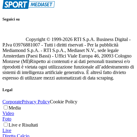
Seguici su
Copyright © 1999-
2026
RTI S.p.A. Business Digital -
P.Iva 03976881007 - Tutti i diritti riservati - Per la pubblicità
Mediamond S.p.A. - RTI S.p.A., Mediaset N.V., sede legale
Amsterdam (Paesi Bassi) - Uffici Viale Europa 46, 20093 Cologno
Monzese (MI)
Rispetto ai contenuti e ai dati personali trasmessi e/o
riprodotti è vietata ogni utilizzazione funzionale all’addestramento di
sistemi di intelligenza artificiale generativa. È altresì fatto divieto
espresso di utilizzare mezzi automatizzati di data scraping.
Legal
Corporate
Privacy Policy
Cookie Policy
Media
Video
Foto
Live e Risultati
Live
Diretta Calcio