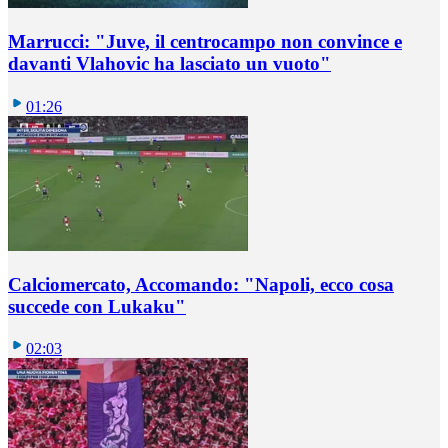
Marrucci: "Juve, il centrocampo non convince e
davanti Vlahovic ha lasciato un vuoto"
01:26
Calciomercato, Accomando: "Napoli, ecco cosa
succede con Lukaku"
02:03