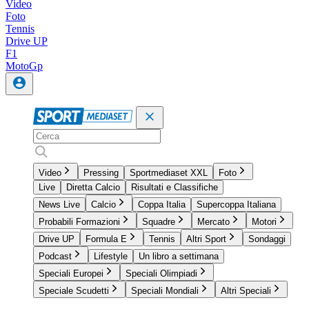
Video
Foto
Tennis
Drive UP
F1
MotoGp
Video
Pressing
Sportmediaset XXL
Foto
Live
Diretta Calcio
Risultati e Classifiche
News Live
Calcio
Coppa Italia
Supercoppa Italiana
Probabili Formazioni
Squadre
Mercato
Motori
Drive UP
Formula E
Tennis
Altri Sport
Sondaggi
Podcast
Lifestyle
Un libro a settimana
Speciali Europei
Speciali Olimpiadi
Speciale Scudetti
Speciali Mondiali
Altri Speciali