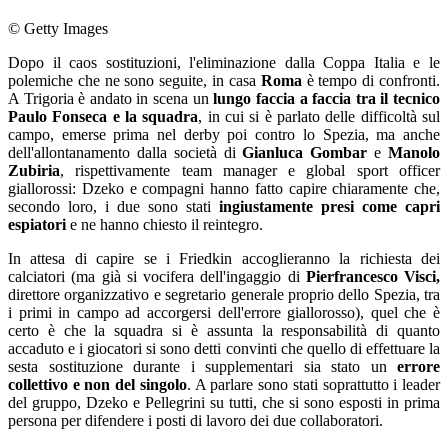
© Getty Images
Dopo il caos sostituzioni, l'eliminazione dalla Coppa Italia e le
polemiche che ne sono seguite, in casa
Roma
è tempo di confronti.
A Trigoria è andato in scena un
lungo faccia a faccia tra il tecnico
Paulo Fonseca e la squadra
, in cui si è parlato delle difficoltà sul
campo, emerse prima nel derby poi contro lo Spezia, ma anche
dell'allontanamento dalla società di
Gianluca Gombar
e
Manolo
Zubiria
, rispettivamente team manager e global sport officer
giallorossi: Dzeko e compagni hanno fatto capire chiaramente che,
secondo loro, i due sono stati
ingiustamente presi come capri
espiatori
e ne hanno chiesto il reintegro.
In attesa di capire se i Friedkin accoglieranno la richiesta dei
calciatori (ma già si vocifera dell'ingaggio di
Pierfrancesco Visci,
direttore organizzativo e segretario generale proprio dello Spezia, tra
i primi in campo ad accorgersi dell'errore giallorosso), quel che è
certo è che la squadra si è assunta la responsabilità di quanto
accaduto e i giocatori si sono detti convinti che quello di effettuare la
sesta sostituzione durante i supplementari sia stato un
errore
collettivo e non del singolo
. A parlare sono stati soprattutto i leader
del gruppo, Dzeko e Pellegrini su tutti, che si sono esposti in prima
persona per difendere i posti di lavoro dei due collaboratori.