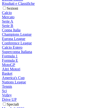
Risultati e Classifiche
Sezioni
Calcio
Mercato
Serie A
Serie B
Coppa Italia
Champions League
Europa League
Conference League
Calcio Estero
Supercoppa Italiana
Formula 1
Formula E
MotoGP
Altri Motori
Basket
America's Cup
Nations League
Tennis
Sci
Volley
Drive UP
Speciali