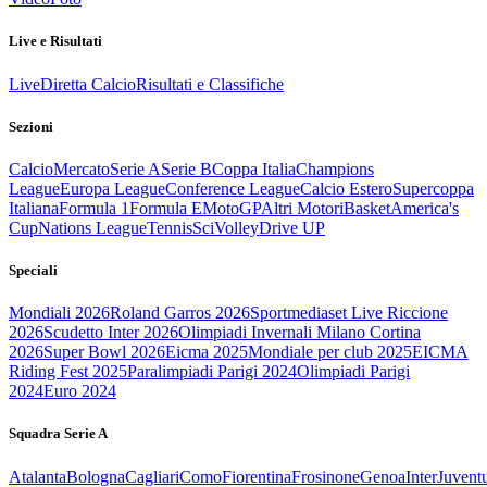
Live e Risultati
Live
Diretta Calcio
Risultati e Classifiche
Sezioni
Calcio
Mercato
Serie A
Serie B
Coppa Italia
Champions
League
Europa League
Conference League
Calcio Estero
Supercoppa
Italiana
Formula 1
Formula E
MotoGP
Altri Motori
Basket
America's
Cup
Nations League
Tennis
Sci
Volley
Drive UP
Speciali
Mondiali 2026
Roland Garros 2026
Sportmediaset Live Riccione
2026
Scudetto Inter 2026
Olimpiadi Invernali Milano Cortina
2026
Super Bowl 2026
Eicma 2025
Mondiale per club 2025
EICMA
Riding Fest 2025
Paralimpiadi Parigi 2024
Olimpiadi Parigi
2024
Euro 2024
Squadra Serie A
Atalanta
Bologna
Cagliari
Como
Fiorentina
Frosinone
Genoa
Inter
Juvent