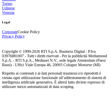
Torino
Udinese
Venezia
Legal
Corporate
Cookie Policy
Privacy Policy
Copyright © 1999-
2026
RTI S.p.A. Business Digital - P.Iva
03976881007 - Tutti i diritti riservati - Per la pubblicità Mediamond
S.p.A. - RTI S.p.A., Mediaset N.V., sede legale Amsterdam (Paesi
Bassi) - Uffici Viale Europa 46, 20093 Cologno Monzese (MI)
Rispetto ai contenuti e ai dati personali trasmessi e/o riprodotti è
vietata ogni utilizzazione funzionale all’addestramento di sistemi di
intelligenza artificiale generativa. È altresì fatto divieto espresso di
utilizzare mezzi automatizzati di data scraping.