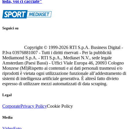
loda, voi ci cacciate"
Seguici su
Copyright © 1999-
2026
RTI S.p.A. Business Digital -
P.Iva 03976881007 - Tutti i diritti riservati - Per la pubblicità
Mediamond S.p.A. - RTI S.p.A., Mediaset N.V., sede legale
Amsterdam (Paesi Bassi) - Uffici Viale Europa 46, 20093 Cologno
Monzese (MI)
Rispetto ai contenuti e ai dati personali trasmessi e/o
riprodotti è vietata ogni utilizzazione funzionale all’addestramento di
sistemi di intelligenza artificiale generativa. È altresì fatto divieto
espresso di utilizzare mezzi automatizzati di data scraping.
Legal
Corporate
Privacy Policy
Cookie Policy
Media
Video
Foto