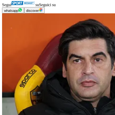
Segui
su
Seguici su
whatsapp
discover