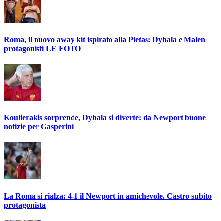
Roma, il nuovo away kit ispirato alla Pietas: Dybala e Malen
protagonisti LE FOTO
Koulierakis sorprende, Dybala si diverte: da Newport buone
notizie per Gasperini
La Roma si rialza: 4-1 il Newport in amichevole. Castro subito
protagonista