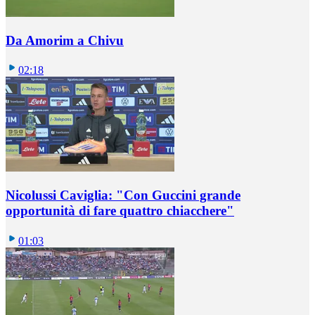
Da Amorim a Chivu
02:18
Nicolussi Caviglia: "Con Guccini grande
opportunità di fare quattro chiacchere"
01:03