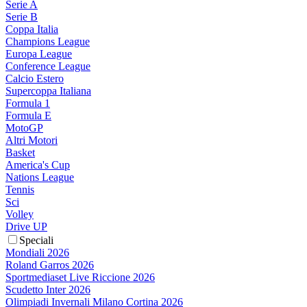
Serie A
Serie B
Coppa Italia
Champions League
Europa League
Conference League
Calcio Estero
Supercoppa Italiana
Formula 1
Formula E
MotoGP
Altri Motori
Basket
America's Cup
Nations League
Tennis
Sci
Volley
Drive UP
Speciali
Mondiali 2026
Roland Garros 2026
Sportmediaset Live Riccione 2026
Scudetto Inter 2026
Olimpiadi Invernali Milano Cortina 2026