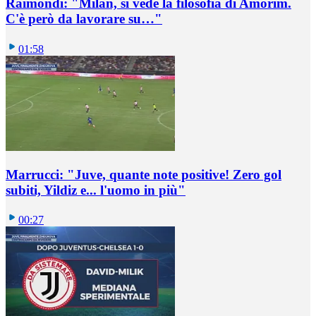
Raimondi: "Milan, si vede la filosofia di Amorim.
C'è però da lavorare su…"
01:58
Marrucci: "Juve, quante note positive! Zero gol
subiti, Yildiz e... l'uomo in più"
00:27