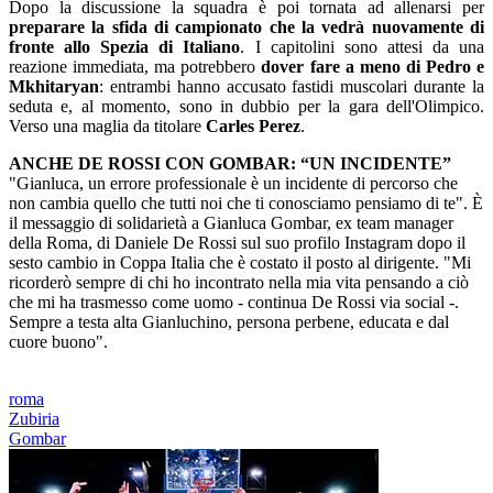
Dopo la discussione la squadra è poi tornata ad allenarsi per
preparare la sfida di campionato che la vedrà nuovamente di
fronte allo Spezia di Italiano
. I capitolini sono attesi da una
reazione immediata, ma potrebbero
dover fare a meno di Pedro e
Mkhitaryan
: entrambi hanno accusato fastidi muscolari durante la
seduta e, al momento, sono in dubbio per la gara dell'Olimpico.
Verso una maglia da titolare
Carles Perez
.
ANCHE DE ROSSI CON GOMBAR: “UN INCIDENTE”
"Gianluca, un errore professionale è un incidente di percorso che
non cambia quello che tutti noi che ti conosciamo pensiamo di te". È
il messaggio di solidarietà a Gianluca Gombar, ex team manager
della Roma, di Daniele De Rossi sul suo profilo Instagram dopo il
sesto cambio in Coppa Italia che è costato il posto al dirigente. "Mi
ricorderò sempre di chi ho incontrato nella mia vita pensando a ciò
che mi ha trasmesso come uomo - continua De Rossi via social -.
Sempre a testa alta Gianluchino, persona perbene, educata e dal
cuore buono".
roma
Zubiria
Gombar