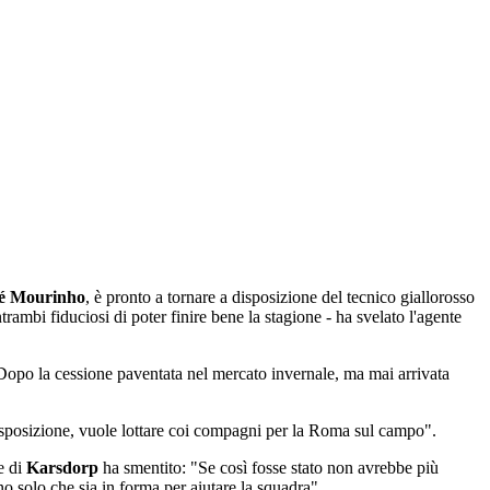
é Mourinho
, è pronto a tornare a disposizione del tecnico giallorosso
ntrambi fiduciosi di poter finire bene la stagione - ha svelato l'agente
 Dopo la cessione paventata nel mercato invernale, ma mai arrivata
disposizione, vuole lottare coi compagni per la Roma sul campo".
e di
Karsdorp
ha smentito: "Se così fosse stato non avrebbe più
 solo che sia in forma per aiutare la squadra".