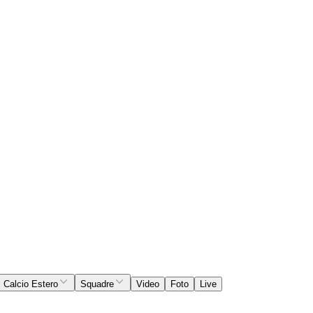
Calcio Estero
Squadre
Video
Foto
Live