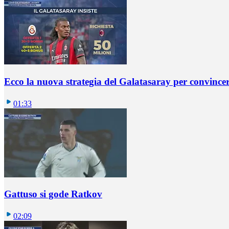
Ecco la nuova strategia del Galatasaray per convincer
01:33
Gattuso si gode Ratkov
02:09