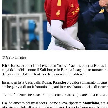
© Getty Images
Rick Karsdorp
rischia di essere un "nuovo" acquisto per la Roma. L'
e già dalla sfida contro il Salisburgo in Europa League può tornare tra
del giocatore Johan Henkes -. Rick non è un traditore".
Inserito in lista Uefa dalla Roma,
Karsdorp
qualora chiamato in causa
anche per via di un infortunio, le parti in causa hanno deciso di ricuci
"Non c'è niente che desideri di più che tornare a giocare nella Roma -
L'allontamento dei mesi scorsi, come aveva riportato
Mourinho
, era 
giocato col club, di esempi non mancano. La società non vede Karsdorp