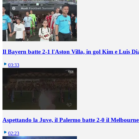
Il Bayern batte 2-1 l'Aston Villa, in gol Kim e Luis Di
03:33
Aspettando la Juve, il Palermo batte 2-0 il Melbourne
02:23