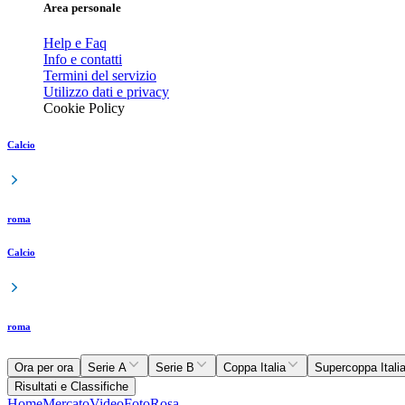
Area personale
Help e Faq
Info e contatti
Termini del servizio
Utilizzo dati e privacy
Cookie Policy
Calcio
roma
Calcio
roma
Ora per ora
Serie A
Serie B
Coppa Italia
Supercoppa Itali
Risultati e Classifiche
Home
Mercato
Video
Foto
Rosa