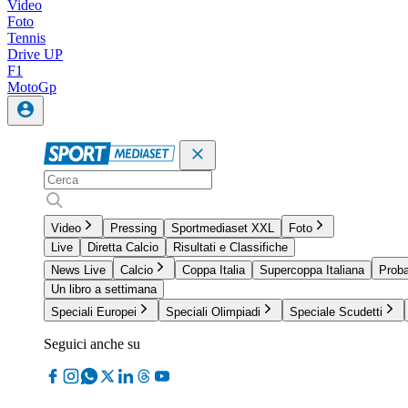
Video
Foto
Tennis
Drive UP
F1
MotoGp
Video
Pressing
Sportmediaset XXL
Foto
Live
Diretta Calcio
Risultati e Classifiche
News Live
Calcio
Coppa Italia
Supercoppa Italiana
Proba
Un libro a settimana
Speciali Europei
Speciali Olimpiadi
Speciale Scudetti
Seguici anche su