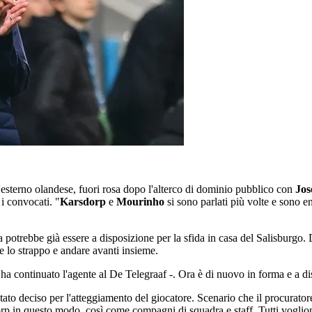
esterno olandese, fuori rosa dopo l'alterco di dominio pubblico con
Jos
 i convocati. "
Karsdorp
e
Mourinho
si sono parlati più volte e sono e
 potrebbe già essere a disposizione per la sfida in casa del Salisburgo.
re lo strappo e andare avanti insieme.
 ha continuato l'agente al De Telegraaf -. Ora è di nuovo in forma e a 
stato deciso per l'atteggiamento del giocatore. Scenario che il procurator
 in questo modo, così come compagni di squadra e staff. Tutti vogliono