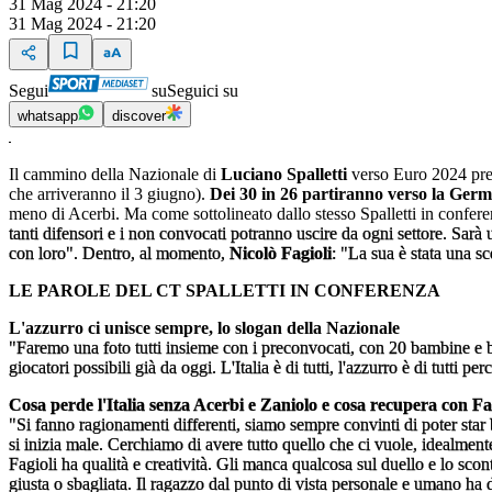
31 Mag 2024 - 21:20
31 Mag 2024 - 21:20
Segui
su
Seguici su
whatsapp
discover
Il cammino della Nazionale di
Luciano
Spalletti
verso Euro 2024 prend
che arriveranno il 3 giugno).
Dei 30 in 26 partiranno verso la Germ
meno di Acerbi. Ma come sottolineato dallo stesso Spalletti in confere
tanti difensori e i non convocati potranno uscire da ogni settore. Sarà 
con loro". Dentro, al momento,
Nicolò Fagioli
: "La sua è stata una sc
LE PAROLE DEL CT SPALLETTI IN CONFERENZA
L'azzurro ci unisce sempre, lo slogan della Nazionale
"Faremo una foto tutti insieme con i preconvocati, con 20 bambine e bam
giocatori possibili già da oggi. L'Italia è di tutti, l'azzurro è di tutti
Cosa perde l'Italia senza Acerbi e Zaniolo e cosa recupera con Fa
"Si fanno ragionamenti differenti, siamo sempre convinti di poter star
si inizia male. Cerchiamo di avere tutto quello che ci vuole, idealmen
Fagioli ha qualità e creatività. Gli manca qualcosa sul duello e lo scon
giusta o sbagliata. Il ragazzo dal punto di vista personale e umano ha d