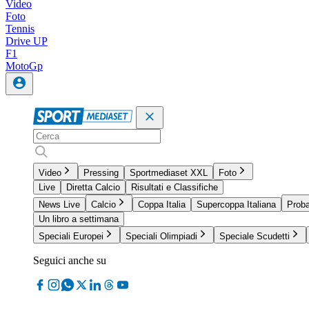
Video
Foto
Tennis
Drive UP
F1
MotoGp
Video
Pressing
Sportmediaset XXL
Foto
Live
Diretta Calcio
Risultati e Classifiche
News Live
Calcio
Coppa Italia
Supercoppa Italiana
Proba
Un libro a settimana
Speciali Europei
Speciali Olimpiadi
Speciale Scudetti
Seguici anche su