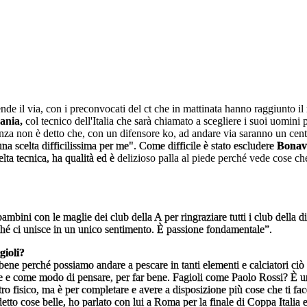
e il via, con i preconvocati del ct che in mattinata hanno raggiunto il 
ania,
col tecnico dell'Italia che sarà chiamato a scegliere i suoi uomini p
nza non è detto che, con un difensore ko, ad andare via saranno un cent
una scelta difficilissima per me". Come difficile è stato escludere
Bonav
elta tecnica, ha qualità ed è
delizioso palla al piede perché vede cose che
bini con le maglie dei club della A per ringraziare tutti i club della di
 perché ci unisce in un unico sentimento. È passione fondamentale”.
gioli?
 bene perché possiamo andare a pescare in tanti elementi e calciatori ci
te e come modo di pensare, per far bene. Fagioli come Paolo Rossi? È una
tro fisico, ma è per completare e avere a disposizione più cose che ti facc
etto cose belle, ho parlato con lui a Roma per la finale di Coppa Italia 